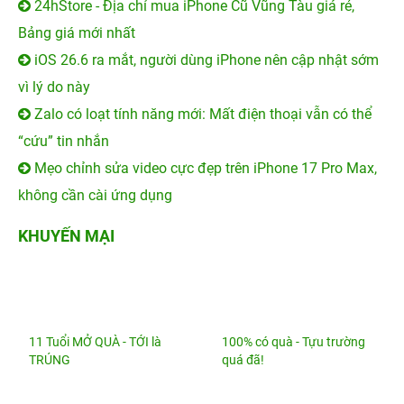
iPhone 16 Plus cũ
iPhone 11 Pro Max cũ đẹp
iPad Air 4 2020 Wifi | Chính
hãng Apple Việt Nam
2.000.000 đ
Mua hàng ngay
Mua trả góp
iPhone 14 Pro Max sạc nhanh bao nhiêu W? Dùng củ
sạc nào tốt nhất?
24hStore - Địa chỉ mua iPhone Cũ Vũng Tàu giá rẻ,
Bảng giá mới nhất
iOS 26.6 ra mắt, người dùng iPhone nên cập nhật sớm
vì lý do này
Zalo có loạt tính năng mới: Mất điện thoại vẫn có thể