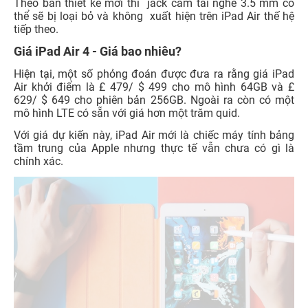
Thông số kỹ thuật của iPad Air 4 có gì mới?
Nếu các báo cáo về khả năng ra mắt vào cuối Quý 3/ Quý
4 là đáng tin cậy, thì rất có thể chúng ta sẽ thấy chiếc
iPad Air 4 mới này được cài đặt sẵn iPadOS 14 .
Nếu Apple thực sự lấy rất nhiều cảm hứng từ iPad Pro 11
inch thì có mọi cơ hội chúng ta có thể thấy chip A13
Bionic được sử dụng trên iPad Air 4. Một sự gia tăng từ
RAM 3GB trong iPad Air 3 sẽ có thể được nâng cấp nhẹ
lên 4 GB.
Apple đã thêm cảm biến LiDAR vào
iPad Pro 2020
để cải
thiện cảm biến 3D và hỗ trợ AR tốt hơn, tuy nhiên, điều
này có vẻ như không phải là thứ sẽ được thêm vào Air.
Theo bản thiết kế mới thì jack cắm tai nghe 3.5 mm có
thể sẽ bị loại bỏ và không xuất hiện trên iPad Air thế hệ
tiếp theo.
Giá iPad Air 4 - Giá bao nhiêu?
Hiện tại, một số phỏng đoán được đưa ra rằng giá iPad
Air khởi điểm là £ 479/ $ 499 cho mô hình 64GB và £