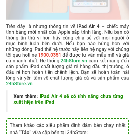
629/ $ 649 cho phiên bản 256GB. Ngoài ra còn có một
mô hình LTE có sẵn với giá hơn một trăm quid.
Với giá dự kiến này, iPad Air mới là chiếc máy tính bảng
tầm trung của Apple nhưng thực tế vẫn chưa có gì là
chính xác.
Trên đây là nhưng thông tin về
iPad Air 4
– chiếc máy
tính bảng mới nhất của Apple sắp trình làng. Nếu bạn có
thông tin thú vị hơn hãy cùng chia sẻ với mọi người ở