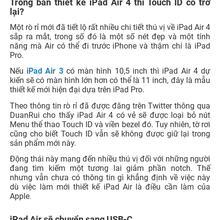
Trong bản thiết kế iPad Air 4 thì Touch ID có trở
lại?
Một rò rỉ mới đã tiết lộ rất nhiều chi tiết thú vị về iPad Air 4
sắp ra mắt, trong số đó là một số nét đẹp và một tính
năng mà Air có thể đi trước iPhone và thậm chí là iPad
Pro.
Nếu
iPad Air 3
có màn hình 10,5 inch thì iPad Air 4 dự
kiến sẽ có màn hình lớn hơn có thể là 11 inch, đây là mẫu
thiết kế mới hiện đại dựa trên iPad Pro.
Theo thông tin rò rỉ đã được đăng trên Twitter thông qua
DuanRui cho thấy iPad Air 4 có vẻ sẽ được loại bỏ nút
Menu thể thao Touch ID và viền bezel đó. Tuy nhiên, tờ rơi
cũng cho biết Touch ID vẫn sẽ không được giữ lại trong
sản phẩm mới này.
Động thái này mang đến nhiều thú vị đối với những người
đang tìm kiếm một tương lai giảm phần notch. Thế
nhưng vẫn chưa có thông tin gì khẳng định về việc này
dù việc làm mới thiết kế iPad Air là điều cần làm của
Apple.