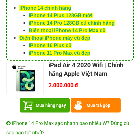
mục bình luận bên dưới. Nếu bạn hào hứng hơn với
những dòng iPad thế hệ trước hãy liên hệ ngay với chúng
tôi qau hotline
1900.0351
để được tư vấn mẫu mã và giá
cả nhanh nhất. Hệ thống
24hStore.vn
cam kết mang đến
sản phẩm iPad chất lượng giá rẻ hàng đầu thị trường, ở
đâu rẻ hơn hoàn tiền chênh lệch. Bạn sẽ hoàn toàn hài
lòng và yên tâm về chất lượng giá cả vầ sản phẩm của
24hStore.vn
.
Xem thêm:
iPad Air 4 sẽ có tính năng chưa từng
xuất hiện trên iPad
Tham khảo các siêu phẩm đình đám bán chạy nhất
nhà "
Táo
" vừa cập bến tại 24hStore:
iPhone 14 chính hãng
iPhone 14 Plus 128GB mới
iPhone 14 Pro 128GB cũ chính hãng
Điện thoại iPhone 14 Pro Max cũ
Điện thoại iPhone máy cũ đẹp