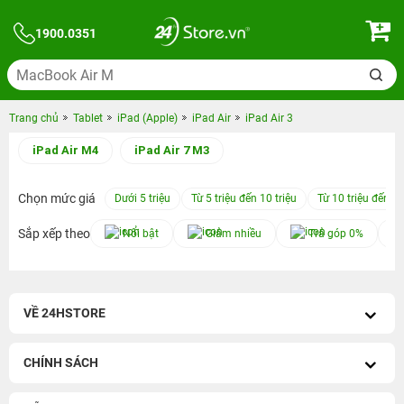
1900.0351
Trang chủ
Tablet
iPad (Apple)
iPad Air
iPad Air 3
iPad Air M4
iPad Air 7 M3
Chọn mức giá
Dưới 5 triệu
Từ 5 triệu đến 10 triệu
Từ 10 triệu đến 15
Sắp xếp theo
Nổi bật
Giảm nhiều
Trả góp 0%
VỀ 24HSTORE
CHÍNH SÁCH