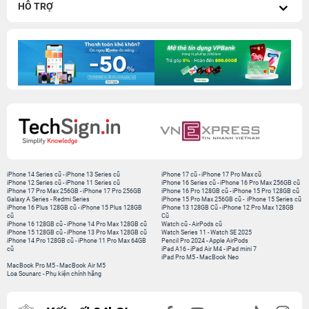
HỖ TRỢ
iPhone 14 Series cũ
-
iPhone 13 Series cũ
iPhone 17 cũ
-
iPhone 17 Pro Max cũ
iPhone 12 Series cũ
-
iPhone 11 Series cũ
iPhone 16 Series cũ
-
iPhone 16 Pro Max 256GB cũ
iPhone 17 Pro Max 256GB
-
iPhone 17 Pro 256GB
iPhone 16 Pro 128GB cũ
-
iPhone 15 Pro 128GB cũ
Galaxy A Series
-
Redmi Series
iPhone 15 Pro Max 256GB cũ
-
iPhone 15 Series cũ
iPhone 16 Plus 128GB cũ
-
iPhone 15 Plus 128GB
iPhone 13 128GB Cũ
-
iPhone 12 Pro Max 128GB
cũ
Cũ
iPhone 16 128GB cũ
-
iPhone 14 Pro Max 128GB cũ
Watch cũ
-
AirPods cũ
iPhone 15 128GB cũ
-
iPhone 13 Pro Max 128GB cũ
Watch Series 11
-
Watch SE 2025
iPhone 14 Pro 128GB cũ
-
iPhone 11 Pro Max 64GB
Pencil Pro 2024
-
Apple AirPods
cũ
iPad A16
-
iPad Air M4
-
iPad mini 7
iPad Pro M5
-
MacBook Neo
MacBook Pro M5
-
MacBook Air M5
Loa Sounarc
-
Phụ kiện chính hãng