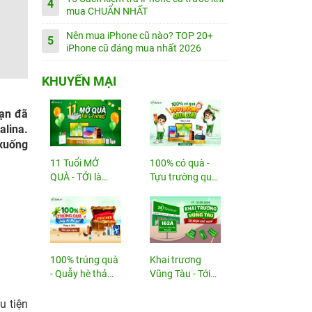
4
mua CHUẨN NHẤT
Nên mua iPhone cũ nào? TOP 20+
5
iPhone cũ đáng mua nhất 2026
KHUYẾN MẠI
bạn đã
alina.
 xuống
11 Tuổi MỞ
100% có quà -
QUÀ - TỚI là
Tựu trường quá
TRÚNG
đã!
100% trúng quà
Khai trương
- Quẫy hè thả
Vũng Tàu - Tới
ga!
nhận...
u tiện