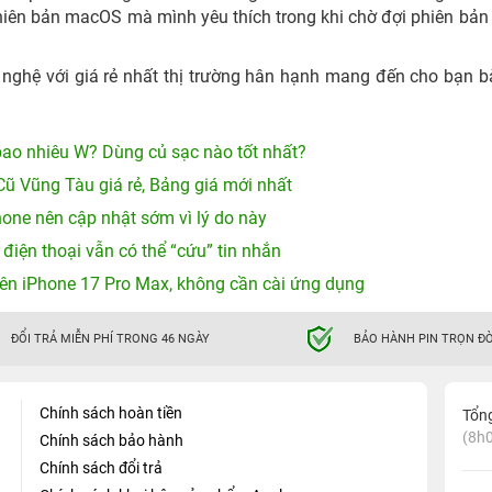
iên bản macOS mà mình yêu thích trong khi chờ đợi phiên bản
hệ với giá rẻ nhất thị trường hân hạnh mang đến cho bạn bà
ao nhiêu W? Dùng củ sạc nào tốt nhất?
Cũ Vũng Tàu giá rẻ, Bảng giá mới nhất
hone nên cập nhật sớm vì lý do này
 điện thoại vẫn có thể “cứu” tin nhắn
ên iPhone 17 Pro Max, không cần cài ứng dụng
ĐỔI TRẢ MIỄN PHÍ TRONG 46 NGÀY
BẢO HÀNH PIN TRỌN ĐỜ
Chính sách hoàn tiền
Tổn
(8h0
Chính sách bảo hành
Chính sách đổi trả