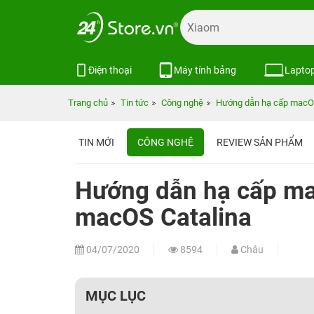
Điện thoại
Máy tính bảng
Lapto
Trang chủ
Tin tức
Công nghệ
Hướng dẫn hạ cấp macOS
TIN MỚI
CÔNG NGHỆ
REVIEW SẢN PHẨM
Hướng dẫn hạ cấp ma
macOS Catalina
04/07/2020
8594
Châu
MỤC LỤC