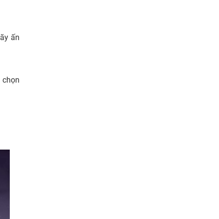
Hãy ấn
y chọn