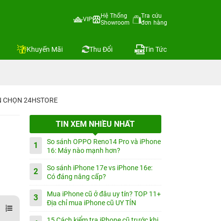
Hệ Thống
Tra cứu
VIP
Showroom
đơn hàng
Khuyến Mãi
Thu Đổi
Tin Tức
IN CHỌN 24HSTORE
TIN XEM NHIỀU NHẤT
So sánh OPPO Reno14 Pro và iPhone
1
16: Máy nào mạnh hơn?
So sánh iPhone 17e vs iPhone 16e:
2
Có đáng nâng cấp?
Mua iPhone cũ ở đâu uy tín? TOP 11+
3
Địa chỉ mua iPhone cũ UY TÍN
15 Cách kiểm tra iPhone cũ trước khi