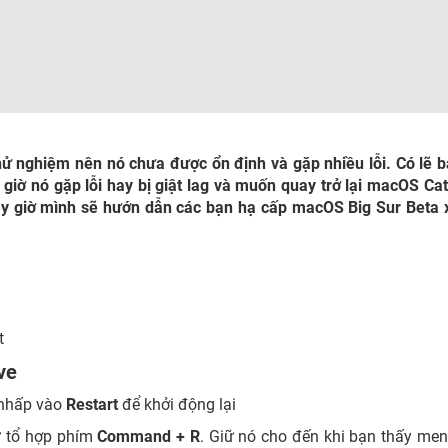
hử nghiệm nên nó chưa được ổn định và gặp nhiều lỗi. Có lẽ 
 giờ nó gặp lỗi hay bị giật lag và muốn quay trở lại macOS Cat
ây giờ mình sẽ hướn dẫn các bạn hạ cấp macOS Big Sur Beta
t
ve
à nhấp vào
Restart
để khởi động lại
iữ tổ hợp phím
Command + R
. Giữ nó cho đến khi bạn thấy men