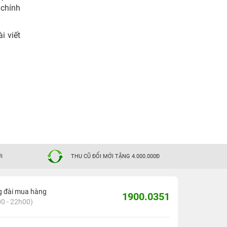
 chính
i viết
I
THU CŨ ĐỔI MỚI TẶNG 4.000.000Đ
g đài mua hàng
1900.0351
0 - 22h00)