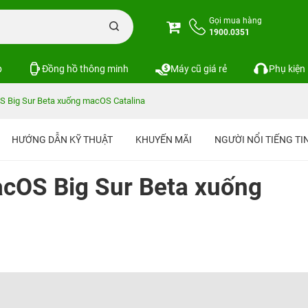
Gọi mua hàng
1900.0351
p
Đồng hồ thông minh
Máy cũ giá rẻ
Phụ kiện
 Big Sur Beta xuống macOS Catalina
HƯỚNG DẪN KỸ THUẬT
KHUYẾN MÃI
NGƯỜI NỔI TIẾNG T
cOS Big Sur Beta xuống