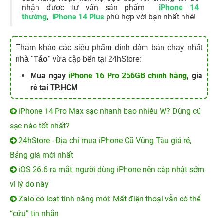
Tất cả các tab khớp với từ đã gõ sẽ đóng lại. Các tab mở
còn lại sẽ vẫn còn giữ nguyên.
Ngoài ra...
Một mẹo khác để đóng nhiều tab Safari cùng lúc mà
không cần khởi chạy trình duyệt là xoá lịch sử và dữ liệu
trang web. Bạn cũng có thể mở lại các tab đã đóng hoặc
tìm mở các tab quan trọng cùng lúc. Chúng tôi sẽ có bài
viết khác để hướng dẫn bạn.
24hstore hiện nay là một trong những nhà phân
phối
iPhone 14 series new
sớm nhất. Đến nay
của hàng hoặc liên hệ trực tiếp với chúng tôi để
nhận được tư vấn sản phẩm
iPhone 14
thường
,
iPhone 14 Plus
phù hợp với bạn nhất nhé!
Tham khảo các siêu phẩm đình đám bán chạy nhất
nhà "
Táo
" vừa cập bến tại 24hStore:
Mua ngay
iPhone 16 Pro 256GB chính hãng
, giá
rẻ tại TP.HCM