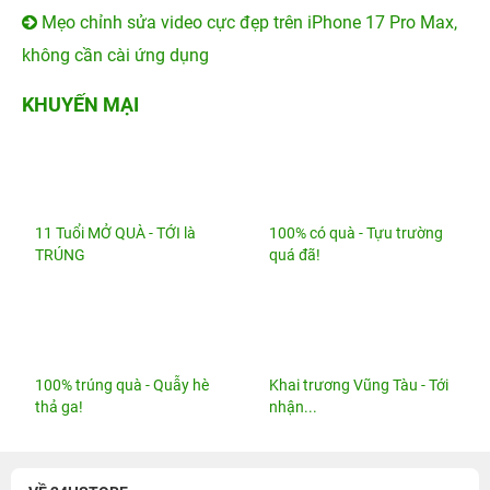
iPhone 14 Pro Max sạc nhanh bao nhiêu W? Dùng củ
sạc nào tốt nhất?
24hStore - Địa chỉ mua iPhone Cũ Vũng Tàu giá rẻ,
Bảng giá mới nhất
iOS 26.6 ra mắt, người dùng iPhone nên cập nhật sớm
vì lý do này
Zalo có loạt tính năng mới: Mất điện thoại vẫn có thể
“cứu” tin nhắn
Mẹo chỉnh sửa video cực đẹp trên iPhone 17 Pro Max,
không cần cài ứng dụng
KHUYẾN MẠI