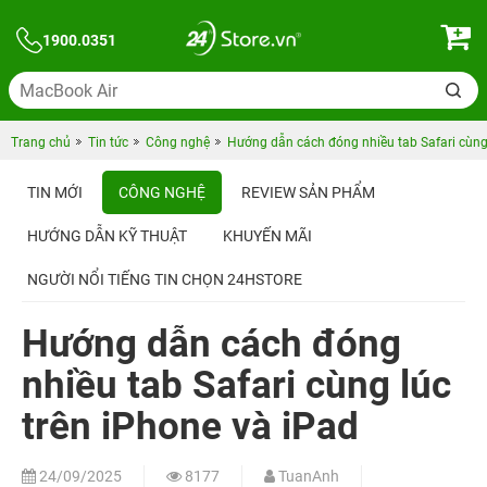
1900.0351
Trang chủ
Tin tức
Công nghệ
Hướng dẫn cách đóng nhiều tab Safari cùng 
TIN MỚI
CÔNG NGHỆ
REVIEW SẢN PHẨM
HƯỚNG DẪN KỸ THUẬT
KHUYẾN MÃI
NGƯỜI NỔI TIẾNG TIN CHỌN 24HSTORE
Hướng dẫn cách đóng
nhiều tab Safari cùng lúc
trên iPhone và iPad
24/09/2025
8177
TuanAnh