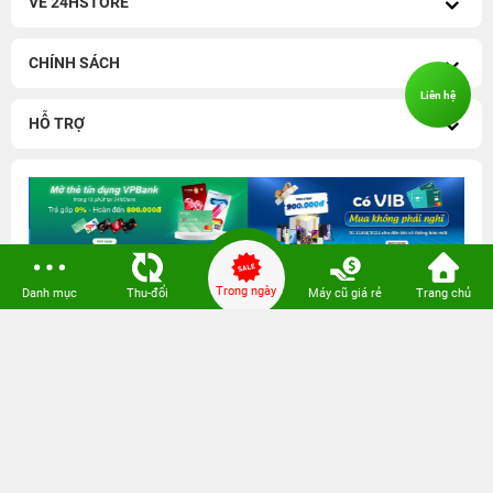
11 Tuổi MỞ QUÀ - TỚI là
100% có quà - Tựu trường
TRÚNG
quá đã!
Liên hệ
100% trúng quà - Quẫy hè
Khai trương Vũng Tàu - Tới
thả ga!
nhận...
VỀ 24HSTORE
Trong ngày
Danh mục
Thu-đổi
Máy cũ giá rẻ
Trang chủ
CHÍNH SÁCH
HỖ TRỢ