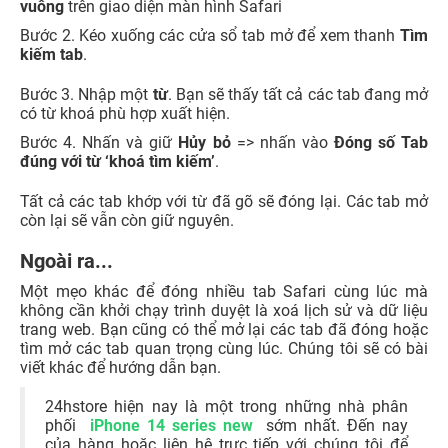
Cách đóng nhiều tab Safari trên iPhone và
iPad
Tùy chọn này cho phép bạn tìm kiếm các tab đang mở
theo tên và đóng chúng với nhau. Nó được đưa đến
thông báo bởi các cựu nhân viên của Apple, Maxwell và
Dave Mark.
Bước 1. Mở
Safari
=> Nhấn vào
biểu tượng hai hình
vuông
trên giao diện màn hình Safari
Bước 2. Kéo xuống các cửa sổ tab mở để xem thanh
Tìm
kiếm tab
.
Bước 3. Nhập một
từ
. Bạn sẽ thấy tất cả các tab đang mở
có từ khoá phù hợp xuất hiện.
Bước 4. Nhấn và giữ
Hủy bỏ
=> nhấn vào
Đóng số Tab
đúng với từ ‘khoá tìm kiếm’
.