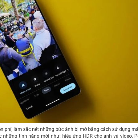
ễn phí, làm sắc nét những bức ảnh bị mờ bằng cách sử dụng m
c những tính năng mới như: hiệu ứng HDR cho ảnh và video, Po