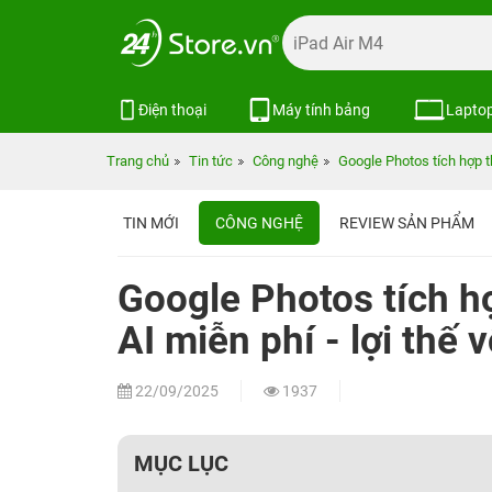
Điện thoại
Máy tính bảng
Lapto
Trang chủ
Tin tức
Công nghệ
Google Photos tích hợp th
TIN MỚI
CÔNG NGHỆ
REVIEW SẢN PHẨM
Google Photos tích h
AI miễn phí - lợi thế 
22/09/2025
1937
MỤC LỤC