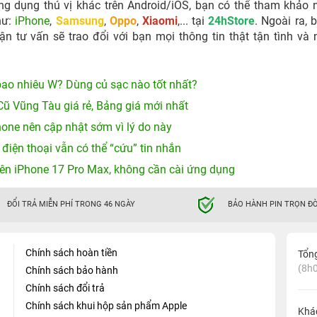
g dụng thú vị khác trên Android/iOS, bạn có thể tham khảo
hư:
iPhone
,
Samsung
,
Oppo
,
Xiaomi
,... tại
24hStore
. Ngoài ra, 
ận tư vấn sẽ trao đổi với bạn mọi thông tin thật tận tình và
ao nhiêu W? Dùng củ sạc nào tốt nhất?
Cũ Vũng Tàu giá rẻ, Bảng giá mới nhất
hone nên cập nhật sớm vì lý do này
 điện thoại vẫn có thể “cứu” tin nhắn
ên iPhone 17 Pro Max, không cần cài ứng dụng
ĐỔI TRẢ MIỄN PHÍ TRONG 46 NGÀY
BẢO HÀNH PIN TRỌN ĐỜ
Chính sách hoàn tiền
Tổn
(8h0
Chính sách bảo hành
Chính sách đổi trả
Chính sách khui hộp sản phẩm Apple
Khá