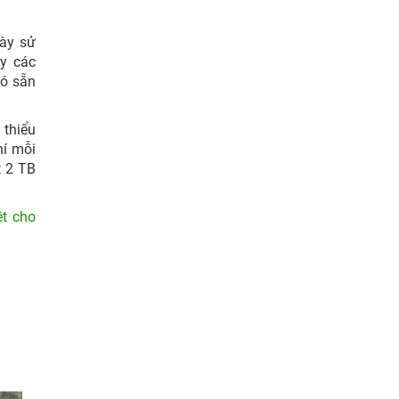
này sử
ầy các
có sẵn
 thiểu
hí mỗi
t 2 TB
ệt cho