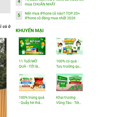
4
mua CHUẨN NHẤT
Nên mua iPhone cũ nào? TOP 20+
5
iPhone cũ đáng mua nhất 2026
ỉ có ở
KHUYẾN MẠI
11 Tuổi MỞ
100% có quà -
QUÀ - TỚI là
Tựu trường quá
TRÚNG
đã!
100% trúng quà
Khai trương
- Quẫy hè thả
Vũng Tàu - Tới
ga!
nhận...