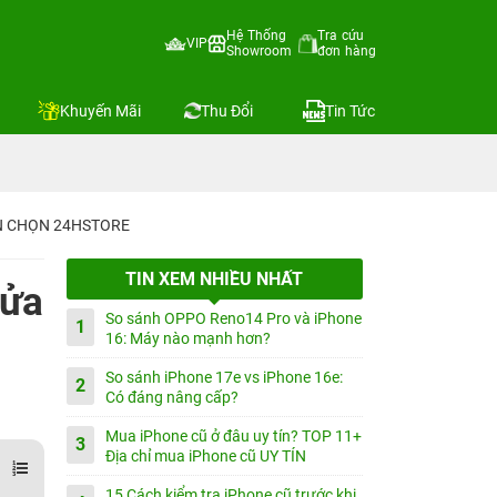
Hệ Thống
Tra cứu
VIP
Showroom
đơn hàng
Khuyến Mãi
Thu Đổi
Tin Tức
IN CHỌN 24HSTORE
TIN XEM NHIỀU NHẤT
sửa
So sánh OPPO Reno14 Pro và iPhone
1
16: Máy nào mạnh hơn?
So sánh iPhone 17e vs iPhone 16e:
2
Có đáng nâng cấp?
Mua iPhone cũ ở đâu uy tín? TOP 11+
3
Địa chỉ mua iPhone cũ UY TÍN
15 Cách kiểm tra iPhone cũ trước khi