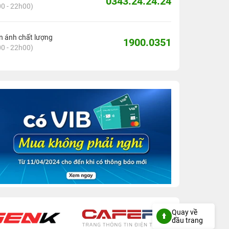
0343.24.24.24
0 - 22h00)
 ánh chất lượng
1900.0351
0 - 22h00)
Quay về
đầu trang