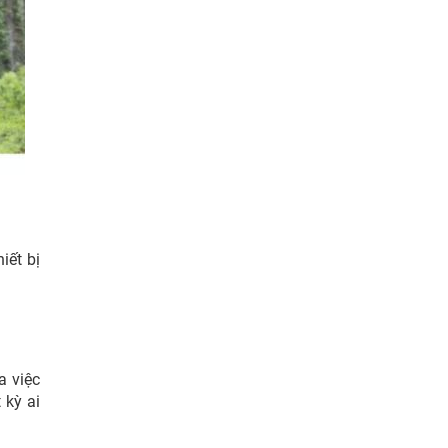
iết bị
a việc
 kỳ ai