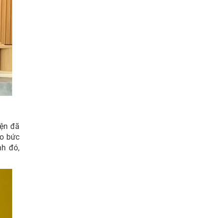
iện đã
ho bức
nh đó,