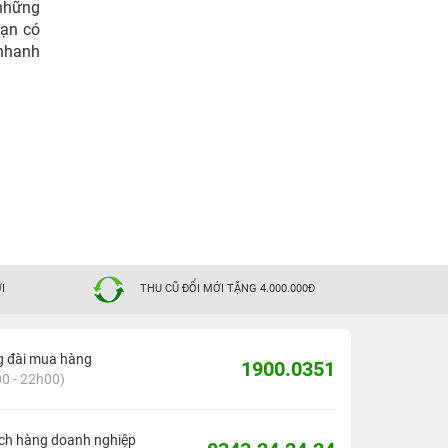
 những
bạn có
 nhanh
I
THU CŨ ĐỔI MỚI TẶNG 4.000.000Đ
g đài mua hàng
1900.0351
0 - 22h00)
ch hàng doanh nghiệp