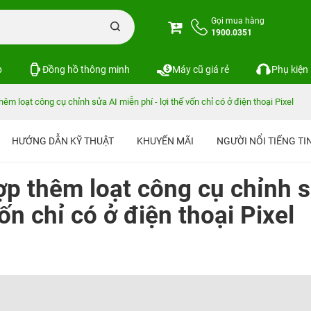
Gọi mua hàng
1900.0351
p
Đồng hồ thông minh
Máy cũ giá rẻ
Phụ kiện
êm loạt công cụ chỉnh sửa AI miễn phí - lợi thế vốn chỉ có ở điện thoại Pixel
HƯỚNG DẪN KỸ THUẬT
KHUYẾN MÃI
NGƯỜI NỔI TIẾNG T
ợp thêm loạt công cụ chỉnh 
vốn chỉ có ở điện thoại Pixel