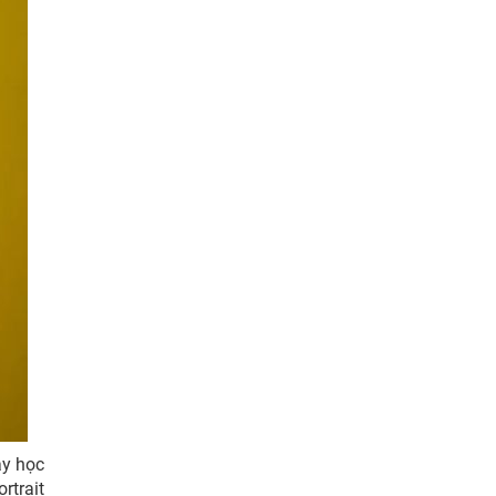
áy học
rtrait