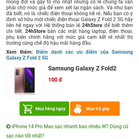
mong đợi và gây tò mò nhất nhưng có lẽ chúng ta vẫn
phải chờ mức giá để xem xét lại ngân sách. Và như bạn
đã biết, nó là chiếc điện thoại không hề rẻ. Nếu bạn có ý
định sở hữu một chiếc điện thoại Galaxy Z Fold 2 5G hãy
liên hệ ngay với Hệ thống bán lẻ
24hStore
để biết thêm
chi tiết.
24hStore
bán các mặt hàng laptop, điện thoại,
phụ kiện chính hãng với mức giá cam kết rẻ nhất thị
trường cùng chế độ hậu mãi hàng đầu.
Xem thêm:
Điểm danh các ưu điểm của Samsung
Galaxy Z Fold 2 5G
Samsung Galaxy Z Fold2
100 đ
Mua hàng ngay
Mua trả góp
iPhone 14 Pro Max sạc nhanh bao nhiêu W? Dùng củ
sạc nào tốt nhất?