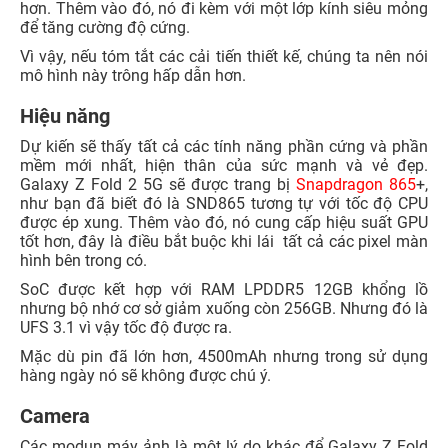
hơn. Thêm vào đó, nó đi kèm với một lớp kính siêu mỏng
để tăng cường độ cứng.
Vì vậy, nếu tóm tắt các cải tiến thiết kế, chúng ta nên nói
mô hình này trông hấp dẫn hơn.
Hiệu năng
Dự kiến sẽ thấy tất cả các tính năng phần cứng và phần
mềm mới nhất, hiện thân của sức mạnh và vẻ đẹp.
Galaxy Z Fold 2 5G sẽ được trang bị
Snapdragon 865
+,
như bạn đã biết đó là SND865 tương tự với tốc độ CPU
được ép xung. Thêm vào đó, nó cung cấp hiệu suất GPU
tốt hơn, đây là điều bắt buộc khi lái tất cả các pixel màn
hình bên trong có.
SoC được kết hợp với RAM LPDDR5 12GB khổng lồ
nhưng bộ nhớ cơ sở giảm xuống còn 256GB. Nhưng đó là
UFS 3.1 vì vậy tốc độ được ra.
Mặc dù pin đã lớn hơn, 4500mAh nhưng trong sử dụng
hàng ngày nó sẽ không được chú ý.
Camera
Các modun máy ảnh là một lý do khác để Galaxy Z Fold