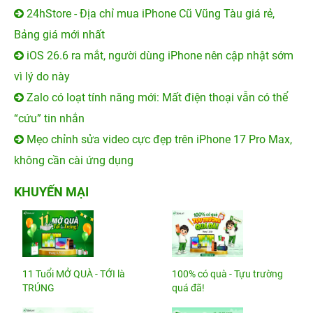
24hStore - Địa chỉ mua iPhone Cũ Vũng Tàu giá rẻ,
Bảng giá mới nhất
iOS 26.6 ra mắt, người dùng iPhone nên cập nhật sớm
vì lý do này
Zalo có loạt tính năng mới: Mất điện thoại vẫn có thể
“cứu” tin nhắn
Mẹo chỉnh sửa video cực đẹp trên iPhone 17 Pro Max,
không cần cài ứng dụng
KHUYẾN MẠI
11 Tuổi MỞ QUÀ - TỚI là
100% có quà - Tựu trường
TRÚNG
quá đã!