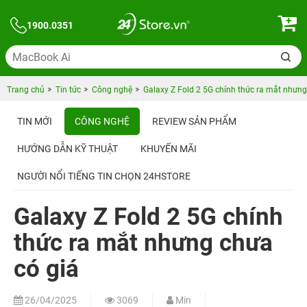
1900.0351
Trang chủ
Tin tức
Công nghệ
Galaxy Z Fold 2 5G chính thức ra mắt nhưng
TIN MỚI
CÔNG NGHỆ
REVIEW SẢN PHẨM
HƯỚNG DẪN KỸ THUẬT
KHUYẾN MÃI
NGƯỜI NỔI TIẾNG TIN CHỌN 24HSTORE
Galaxy Z Fold 2 5G chính
thức ra mắt nhưng chưa
có giá
26/04/2025
3069
Min