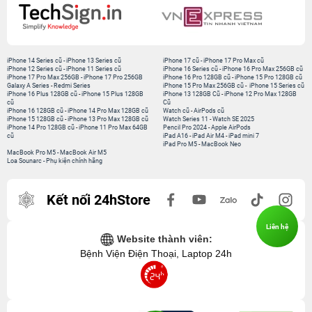
iPhone 14 Series cũ
-
iPhone 13 Series cũ
iPhone 17 cũ
-
iPhone 17 Pro Max cũ
iPhone 12 Series cũ
-
iPhone 11 Series cũ
iPhone 16 Series cũ
-
iPhone 16 Pro Max 256GB cũ
iPhone 17 Pro Max 256GB
-
iPhone 17 Pro 256GB
iPhone 16 Pro 128GB cũ
-
iPhone 15 Pro 128GB cũ
Galaxy A Series
-
Redmi Series
iPhone 15 Pro Max 256GB cũ
-
iPhone 15 Series cũ
iPhone 16 Plus 128GB cũ
-
iPhone 15 Plus 128GB
iPhone 13 128GB Cũ
-
iPhone 12 Pro Max 128GB
cũ
Cũ
iPhone 16 128GB cũ
-
iPhone 14 Pro Max 128GB cũ
Watch cũ
-
AirPods cũ
iPhone 15 128GB cũ
-
iPhone 13 Pro Max 128GB cũ
Watch Series 11
-
Watch SE 2025
iPhone 14 Pro 128GB cũ
-
iPhone 11 Pro Max 64GB
Pencil Pro 2024
-
Apple AirPods
cũ
iPad A16
-
iPad Air M4
-
iPad mini 7
iPad Pro M5
-
MacBook Neo
MacBook Pro M5
-
MacBook Air M5
Loa Sounarc
-
Phụ kiện chính hãng
Kết nối 24hStore
Liên hệ
Website thành viên:
Bệnh Viện Điện Thoại, Laptop 24h