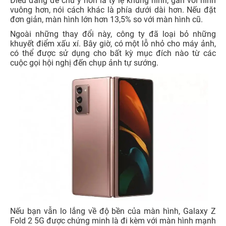
Điều đáng để chú ý hơn là tỷ lệ khung hình, gần với hình
vuông hơn, nói cách khác là phía dưới dài hơn. Nếu đặt
đơn giản, màn hình lớn hơn 13,5% so với màn hình cũ.
Ngoài những thay đổi này, công ty đã loại bỏ những
khuyết điểm xấu xí. Bây giờ, có một lỗ nhỏ cho máy ảnh,
có thể được sử dụng cho bất kỳ mục đích nào từ các
cuộc gọi hội nghị đến chụp ảnh tự sướng.
Nếu bạn vẫn lo lắng về độ bền của màn hình, Galaxy Z
Fold 2 5G được chứng minh là đi kèm với màn hình mạnh