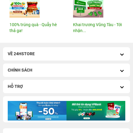
100% trúng quà - Quẫy hè
Khai trương Vũng Tàu - Tới
thả ga!
nhận...
VỀ 24HSTORE
CHÍNH SÁCH
HỖ TRỢ