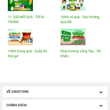
11 Tuổi MỞ QUÀ - TỚI là
100% có quà - Tựu trường
TRÚNG
quá đã!
100% trúng quà - Quẫy hè
Khai trương Vũng Tàu - Tới
thả ga!
nhận...
VỀ 24HSTORE
CHÍNH SÁCH