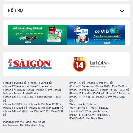
HỖ TRỢ
iPhone 14 Series cũ
-
iPhone 13 Series cũ
iPhone 17 cũ
-
iPhone 17 Pro Max cũ
iPhone 12 Series cũ
-
iPhone 11 Series cũ
iPhone 16 Series cũ
-
iPhone 16 Pro Max 256GB cũ
iPhone 17 Pro Max 256GB
-
iPhone 17 Pro 256GB
iPhone 16 Pro 128GB cũ
-
iPhone 15 Pro 128GB cũ
Galaxy A Series
-
Redmi Series
iPhone 15 Pro Max 256GB cũ
-
iPhone 15 Series cũ
iPhone 16 Plus 128GB cũ
-
iPhone 15 Plus 128GB
iPhone 13 128GB Cũ
-
iPhone 12 Pro Max 128GB
cũ
Cũ
iPhone 16 128GB cũ
-
iPhone 14 Pro Max 128GB cũ
Watch cũ
-
AirPods cũ
iPhone 15 128GB cũ
-
iPhone 13 Pro Max 128GB cũ
Watch Series 11
-
Watch SE 2025
iPhone 14 Pro 128GB cũ
-
iPhone 11 Pro Max 64GB
Pencil Pro 2024
-
Apple AirPods
cũ
iPad A16
-
iPad Air M4
-
iPad mini 7
iPad Pro M5
-
MacBook Neo
MacBook Pro M5
-
MacBook Air M5
Loa Sounarc
-
Phụ kiện chính hãng