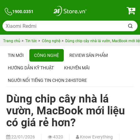
1900.0351
Trang chủ
Tin tức
Công nghệ
Dùng chip cây nhà lá vườn, MacBook mới liệ
TIN MỚI
CÔNG NGHỆ
REVIEW SẢN PHẨM
HƯỚNG DẪN KỸ THUẬT
KHUYẾN MÃI
NGƯỜI NỔI TIẾNG TIN CHỌN 24HSTORE
Dùng chip cây nhà lá
vườn, MacBook mới liệu
có giá rẻ hơn?
22/01/2026
4320
Know Everything