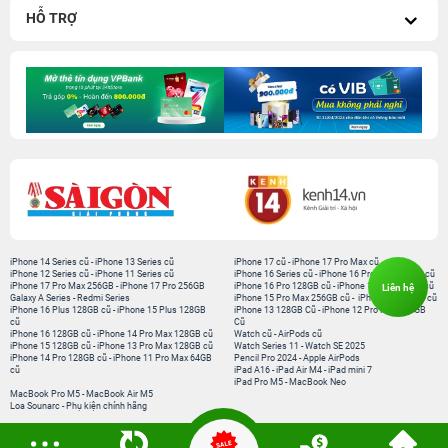
HỖ TRỢ
iPhone 14 Series cũ
-
iPhone 13 Series cũ
iPhone 17 cũ
-
iPhone 17 Pro Max cũ
iPhone 12 Series cũ
-
iPhone 11 Series cũ
iPhone 16 Series cũ
-
iPhone 16 Pro Max 256GB cũ
iPhone 17 Pro Max 256GB
-
iPhone 17 Pro 256GB
iPhone 16 Pro 128GB cũ
-
iPhone 15 Pro 128GB cũ
Liên hệ
Galaxy A Series
-
Redmi Series
iPhone 15 Pro Max 256GB cũ
-
iPhone 15 Series cũ
iPhone 16 Plus 128GB cũ
-
iPhone 15 Plus 128GB
iPhone 13 128GB Cũ
-
iPhone 12 Pro Max 128GB
cũ
Cũ
iPhone 16 128GB cũ
-
iPhone 14 Pro Max 128GB cũ
Watch cũ
-
AirPods cũ
iPhone 15 128GB cũ
-
iPhone 13 Pro Max 128GB cũ
Watch Series 11
-
Watch SE 2025
iPhone 14 Pro 128GB cũ
-
iPhone 11 Pro Max 64GB
Pencil Pro 2024
-
Apple AirPods
cũ
iPad A16
-
iPad Air M4
-
iPad mini 7
iPad Pro M5
-
MacBook Neo
MacBook Pro M5
-
MacBook Air M5
Loa Sounarc
-
Phụ kiện chính hãng