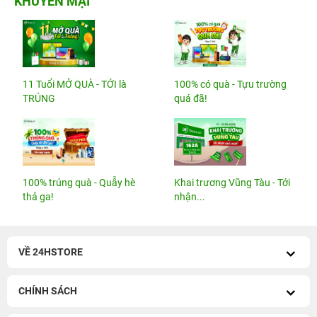
KHUYẾN MẠI
11 Tuổi MỞ QUÀ - TỚI là
100% có quà - Tựu trường
TRÚNG
quá đã!
100% trúng quà - Quẫy hè
Khai trương Vũng Tàu - Tới
thả ga!
nhận...
VỀ 24HSTORE
CHÍNH SÁCH