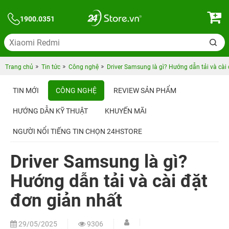
1900.0351
Trang chủ
Tin tức
Công nghệ
Driver Samsung là gì? Hướng dẫn tải và cài
TIN MỚI
CÔNG NGHỆ
REVIEW SẢN PHẨM
HƯỚNG DẪN KỸ THUẬT
KHUYẾN MÃI
NGƯỜI NỔI TIẾNG TIN CHỌN 24HSTORE
Driver Samsung là gì?
Hướng dẫn tải và cài đặt
đơn giản nhất
29/05/2025
9306