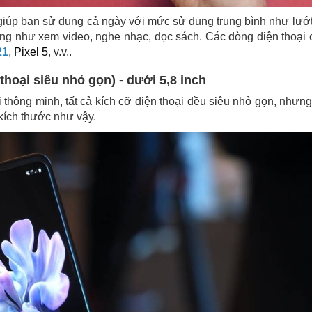
giúp bạn sử dụng cả ngày với mức sử dụng trung bình như lướ
ờng như xem video, nghe nhạc, đọc sách. Các dòng điện thoại 
21
,
Pixel 5
, v.v..
hoại siêu nhỏ gọn) - dưới 5,8 inch
i thông minh, tất cả kích cỡ điện thoại đều siêu nhỏ gọn, nhưn
 kích thước như vậy.