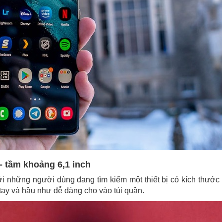
 - tầm khoảng 6,1 inch
ới những người dùng đang tìm kiếm một thiết bị có kích thướ
 tay và hầu như dễ dàng cho vào túi quần.