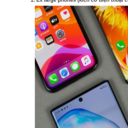
1. Ex large phones (kích cỡ điện thoại cự