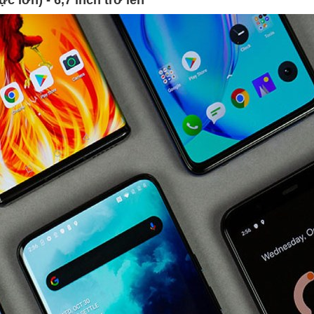
c lớn) - 6,7 inch trở lên