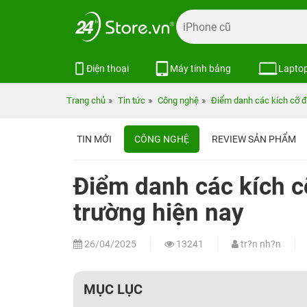
Điện thoại
Máy tính bảng
Lapto
Trang chủ
Tin tức
Công nghệ
Điểm danh các kích cỡ đi
TIN MỚI
CÔNG NGHỆ
REVIEW SẢN PHẨM
Điểm danh các kích cỡ
trường hiện nay
26/04/2025
13241
tr?n nh?n
MỤC LỤC