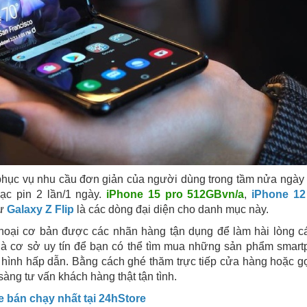
 phục vụ nhu cầu đơn giản của người dùng trong tầm nửa ngày
sạc pin 2 lần/1 ngày.
iPhone 15 pro 512GBvn/a
,
iPhone 12
hư
Galaxy Z Flip
là các dòng đại diện cho danh mục này.
n thoại cơ bản được các nhãn hàng tận dụng để làm hài lòng c
à cơ sở uy tín để bạn có thể tìm mua những sản phẩm smar
 hình hấp dẫn. Bằng cách ghé thăm trực tiếp cửa hàng hoặc g
sàng tư vấn khách hàng thật tận tình.
 bán chạy nhất tại 24hStore