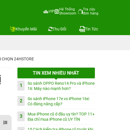
Hệ Thống
Tra cứu
VIP
Showroom
đơn hàng
Khuyến Mãi
Thu Đổi
Tin Tức
IN CHỌN 24HSTORE
TIN XEM NHIỀU NHẤT
ị
So sánh OPPO Reno14 Pro và iPhone
1
16: Máy nào mạnh hơn?
So sánh iPhone 17e vs iPhone 16e:
2
Có đáng nâng cấp?
Mua iPhone cũ ở đâu uy tín? TOP 11+
3
Địa chỉ mua iPhone cũ UY TÍN
15 Cách kiểm tra iPhone cũ trước khi