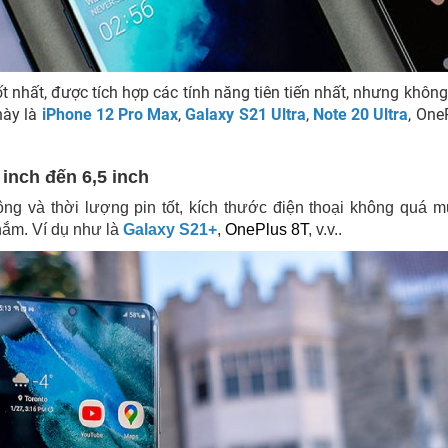
t nhất, được tích hợp các tính năng tiên tiến nhất, nhưng không
này là
iPhone 12 Pro Max
,
Galaxy S21 Ultra
,
Note 20 Ultra
, One
 inch đến 6,5 inch
ộng và thời lượng pin tốt, kích thước điện thoại không quá 
nắm. Ví dụ như là
Galaxy S21+
,
OnePlus 8T
, v.v..