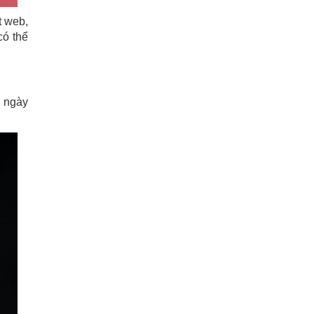
t web,
có thể
g ngày