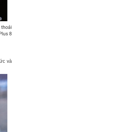
 thoải
Plus 8
mức và