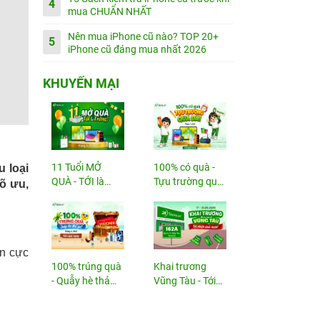
4
mua CHUẨN NHẤT
Nên mua iPhone cũ nào? TOP 20+
5
iPhone cũ đáng mua nhất 2026
KHUYẾN MẠI
11 Tuổi MỞ
100% có quà -
u loại
QUÀ - TỚI là
Tựu trường quá
õ ưu,
TRÚNG
đã!
ến cực
100% trúng quà
Khai trương
- Quẫy hè thả
Vũng Tàu - Tới
ga!
nhận...