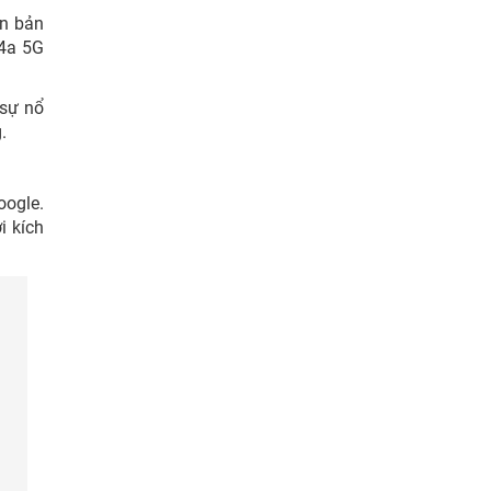
ên bản
 4a 5G
 sự nổ
.
oogle.
i kích