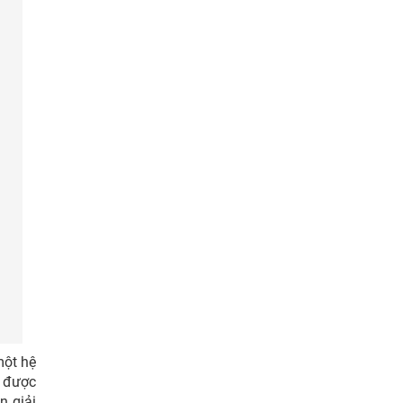
một hệ
a được
n giải