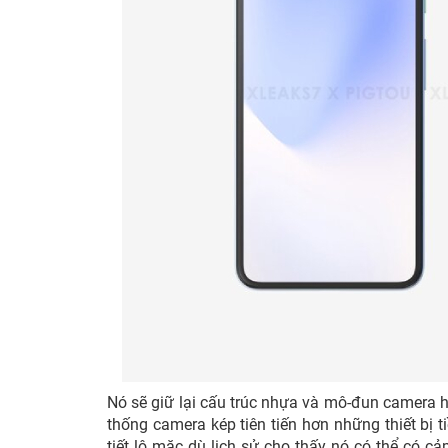
Nó sẽ giữ lại cấu trúc nhựa và mô-đun camera h
thống camera kép tiên tiến hơn những thiết bị 
tiết lộ mặc dù lịch sử cho thấy nó có thể có c