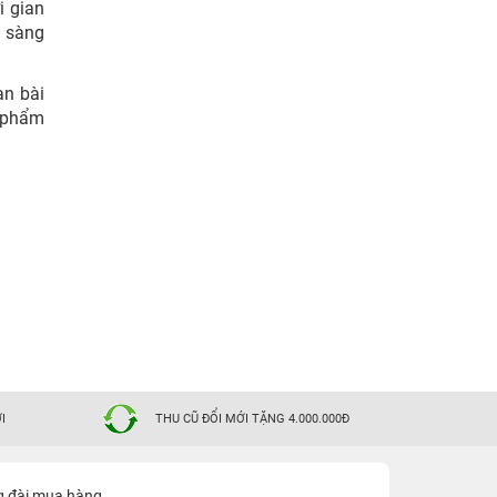
i gian
n sàng
ạn bài
 phẩm
I
THU CŨ ĐỔI MỚI TẶNG 4.000.000Đ
g đài mua hàng