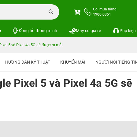
Gọi mua hàng
1900.0351
p
Đồng hồ thông minh
Máy cũ giá rẻ
Phụ kiện
Pixel 5 và Pixel 4a 5G sẽ được ra mắt
HƯỚNG DẪN KỸ THUẬT
KHUYẾN MÃI
NGƯỜI NỔI TIẾNG T
le Pixel 5 và Pixel 4a 5G sẽ