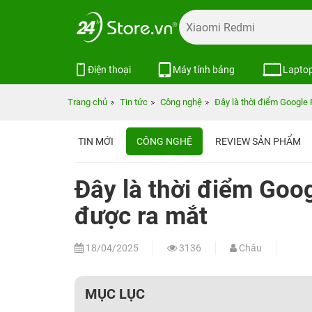
Điện thoại
Máy tính bảng
Lapto
Trang chủ
Tin tức
Công nghệ
Đây là thời điểm Google 
TIN MỚI
CÔNG NGHỆ
REVIEW SẢN PHẨM
Đây là thời điểm Goog
được ra mắt
18/04/2025
3136
Châu
MỤC LỤC