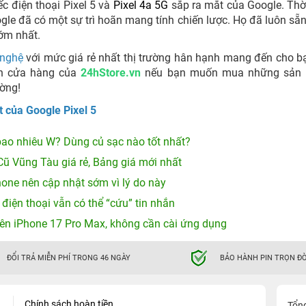
ếc điện thoại Pixel 5 và
Pixel 4a 5G
sắp ra mắt của Google. Thờ
le đã có một sự trì hoãn mang tính chiến lược. Họ đã luôn sẵ
sớm nhất.
 nghệ
với mức giá rẻ nhất thị trường hân hạnh mang đến cho b
n cửa hàng của
24hStore.vn
nếu bạn muốn mua những sản
ường!
t của Google Pixel 5
ao nhiêu W? Dùng củ sạc nào tốt nhất?
Cũ Vũng Tàu giá rẻ, Bảng giá mới nhất
hone nên cập nhật sớm vì lý do này
 điện thoại vẫn có thể “cứu” tin nhắn
ên iPhone 17 Pro Max, không cần cài ứng dụng
ĐỔI TRẢ MIỄN PHÍ TRONG 46 NGÀY
BẢO HÀNH PIN TRỌN ĐỜ
Chính sách hoàn tiền
Tổn