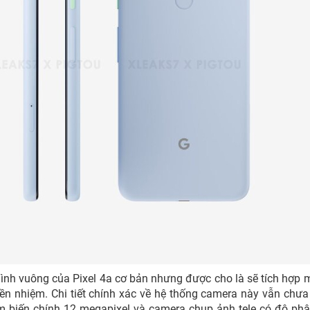
ình vuông của Pixel 4a cơ bản nhưng được cho là sẽ tích hợp 
tiền nhiệm. Chi tiết chính xác về hệ thống camera này vẫn chư
ảm biến chính 12 megapixel và camera chụp ảnh tele có độ phâ