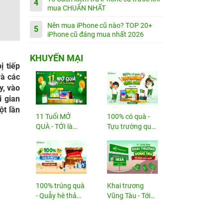
4
mua CHUẨN NHẤT
Nên mua iPhone cũ nào? TOP 20+
5
iPhone cũ đáng mua nhất 2026
KHUYẾN MẠI
ị tiếp
và các
y, vào
i gian
ột lần
11 Tuổi MỞ
100% có quà -
QUÀ - TỚI là
Tựu trường quá
TRÚNG
đã!
100% trúng quà
Khai trương
- Quẫy hè thả
Vũng Tàu - Tới
ga!
nhận...