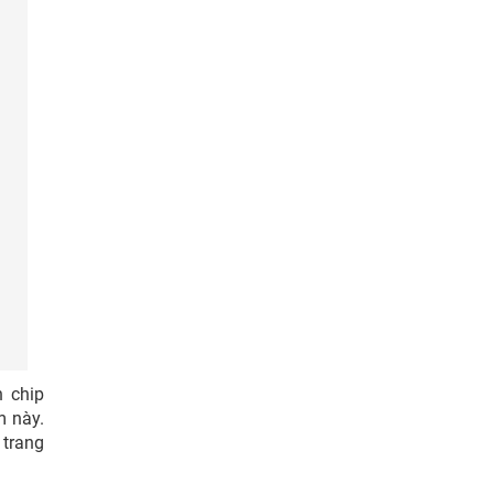
n chip
m này.
 trang