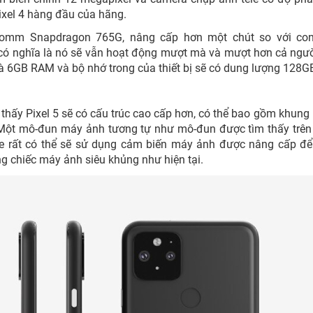
ixel 4 hàng đầu của hãng.
lcomm Snapdragon 765G, nâng cấp hơn một chút so với con
 có nghĩa là nó sẽ vẫn hoạt động mượt mà và mượt hơn cả ngư
à 6GB RAM và bộ nhớ trong của thiết bị sẽ có dung lượng 128G
o thấy Pixel 5 sẽ có cấu trúc cao cấp hơn, có thể bao gồm khun
h. Một mô-đun máy ảnh tương tự như mô-đun được tìm thấy trên
le rất có thể sẽ sử dụng cảm biến máy ảnh được nâng cấp đ
ng chiếc máy ảnh siêu khủng như hiện tại.