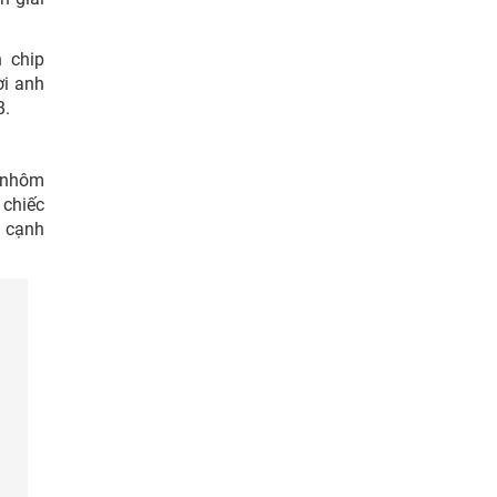
 chip
ời anh
B.
g nhôm
 chiếc
ể cạnh