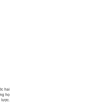
ớc hai
ưng họ
 lược.