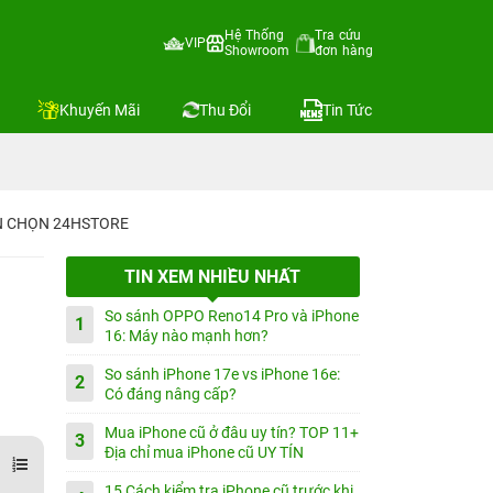
Hệ Thống
Tra cứu
VIP
Showroom
đơn hàng
Khuyến Mãi
Thu Đổi
Tin Tức
IN CHỌN 24HSTORE
TIN XEM NHIỀU NHẤT
So sánh OPPO Reno14 Pro và iPhone
1
16: Máy nào mạnh hơn?
So sánh iPhone 17e vs iPhone 16e:
2
Có đáng nâng cấp?
Mua iPhone cũ ở đâu uy tín? TOP 11+
3
Địa chỉ mua iPhone cũ UY TÍN
15 Cách kiểm tra iPhone cũ trước khi