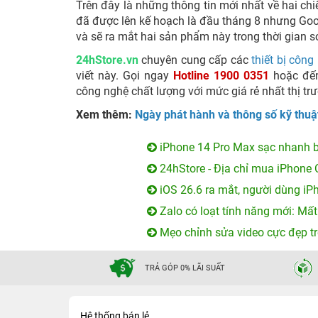
Trên đây là những thông tin mới nhất về hai chi
đã được lên kế hoạch là đầu tháng 8 nhưng Goog
và sẽ ra mắt hai sản phẩm này trong thời gian 
24hStore.vn
chuyên cung cấp các
thiết bị công
viết này. Gọi ngay
Hotline 1900 0351
hoặc đế
công nghệ chất lượng với mức giá rẻ nhất thị tr
Xem thêm:
Ngày phát hành và thông số kỹ thuậ
iPhone 14 Pro Max sạc nhanh b
24hStore - Địa chỉ mua iPhone 
iOS 26.6 ra mắt, người dùng iP
Zalo có loạt tính năng mới: Mất
Mẹo chỉnh sửa video cực đẹp tr
TRẢ GÓP 0% LÃI SUẤT
Hệ thống bán lẻ