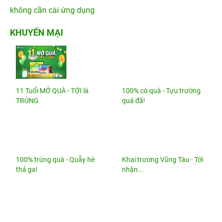
không cần cài ứng dụng
KHUYẾN MẠI
11 Tuổi MỞ QUÀ - TỚI là
100% có quà - Tựu trường
TRÚNG
quá đã!
100% trúng quà - Quẫy hè
Khai trương Vũng Tàu - Tới
thả ga!
nhận...