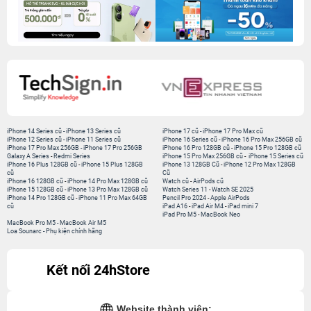
iPhone 14 Series cũ
-
iPhone 13 Series cũ
iPhone 17 cũ
-
iPhone 17 Pro Max cũ
iPhone 12 Series cũ
-
iPhone 11 Series cũ
iPhone 16 Series cũ
-
iPhone 16 Pro Max 256GB cũ
iPhone 17 Pro Max 256GB
-
iPhone 17 Pro 256GB
iPhone 16 Pro 128GB cũ
-
iPhone 15 Pro 128GB cũ
Galaxy A Series
-
Redmi Series
iPhone 15 Pro Max 256GB cũ
-
iPhone 15 Series cũ
iPhone 16 Plus 128GB cũ
-
iPhone 15 Plus 128GB
iPhone 13 128GB Cũ
-
iPhone 12 Pro Max 128GB
cũ
Cũ
iPhone 16 128GB cũ
-
iPhone 14 Pro Max 128GB cũ
Watch cũ
-
AirPods cũ
iPhone 15 128GB cũ
-
iPhone 13 Pro Max 128GB cũ
Watch Series 11
-
Watch SE 2025
iPhone 14 Pro 128GB cũ
-
iPhone 11 Pro Max 64GB
Pencil Pro 2024
-
Apple AirPods
cũ
iPad A16
-
iPad Air M4
-
iPad mini 7
iPad Pro M5
-
MacBook Neo
MacBook Pro M5
-
MacBook Air M5
Loa Sounarc
-
Phụ kiện chính hãng
Kết nối 24hStore
Website thành viên: