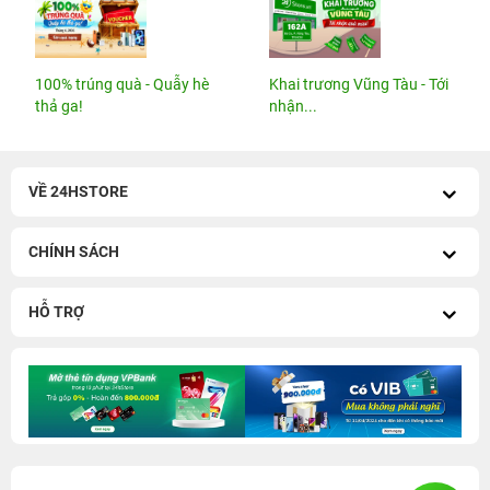
100% trúng quà - Quẫy hè
Khai trương Vũng Tàu - Tới
thả ga!
nhận...
VỀ 24HSTORE
CHÍNH SÁCH
HỖ TRỢ