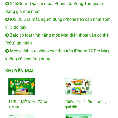
24hStore - Địa chỉ mua iPhone Cũ Vũng Tàu giá rẻ,
Bảng giá mới nhất
iOS 26.6 ra mắt, người dùng iPhone nên cập nhật sớm
vì lý do này
Zalo có loạt tính năng mới: Mất điện thoại vẫn có thể
“cứu” tin nhắn
Mẹo chỉnh sửa video cực đẹp trên iPhone 17 Pro Max,
không cần cài ứng dụng
KHUYẾN MẠI
11 Tuổi MỞ QUÀ - TỚI là
100% có quà - Tựu trường
TRÚNG
quá đã!