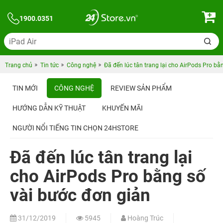
1900.0351
Trang chủ
Tin tức
Công nghệ
Đã đến lúc tân trang lại cho AirPods Pro bằ
TIN MỚI
CÔNG NGHỆ
REVIEW SẢN PHẨM
HƯỚNG DẪN KỸ THUẬT
KHUYẾN MÃI
NGƯỜI NỔI TIẾNG TIN CHỌN 24HSTORE
Đã đến lúc tân trang lại
cho AirPods Pro bằng số
vài bước đơn giản
31/12/2019
5945
Hoàng Trúc