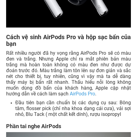
Cách vệ sinh AirPods Pro và hộp sạc bẩn của
bạn
Rất nhiều người đã hy vọng rằng AirPods Pro sẽ có màu
đen và trắng. Nhưng Apple chỉ ra mắt phiên bản màu
trắng mà hoàn toàn không có màu đen như được dự
đoán trước đó. Màu trắng làm tôn lên sự đơn giản và sắc
nét cho thiết bị, tuy nhiên, cũng vì vậy mà ta dễ dàng
thấy máy bị bẩn rất nhanh. Thấu hiểu nỗi lòng không
muốn dùng đồ bẩn của khách hàng, Apple cập nhật
hướng dẫn về cách làm sạch
AirPods Pro
.
Đầu tiên bạn cần chuẩn bị các dụng cụ sau: Bông
tăm, flosser pick (chỉ nha khoa dạng cái cưa), vải sợi
nhỏ, Blu Tack ( một chất kết dính), rượu isopropyl
Phần tai nghe AirPods