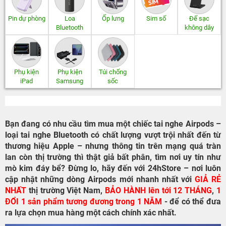
Pin dự phòng
Loa
Ốp lưng
Sim số
Đế sạc
Bluetooth
không dây
Phụ kiện
Phụ kiện
Túi chống
iPad
Samsung
sốc
Bạn đang có nhu cầu tìm mua một chiếc tai nghe Airpods –
loại tai nghe Bluetooth có chất lượng vượt trội nhất đến từ
thương hiệu Apple – nhưng thông tin trên mạng quá tràn
lan còn thị trường thì thật giả bất phân, tìm nơi uy tín như
mò kim đáy bể? Đừng lo, hãy đến với 24hStore – nơi luôn
cập nhật những dòng Airpods mới nhanh nhất với
GIẢ RẺ
NHẤT
thị trường Việt Nam,
BẢO HÀNH lên tới 12 THÁNG
,
1
ĐỔI 1 sản phẩm tương đương trong 1 NĂM
- để có thể đưa
ra lựa chọn mua hàng một cách chính xác nhất.