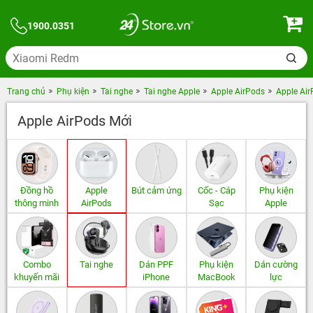
1900.0351
Trang chủ
Phụ kiện
Tai nghe
Tai nghe Apple
Apple AirPods
Apple Ai
Apple AirPods Mới
Đồng hồ
Apple
Bút cảm ứng
Cốc - Cáp
Phụ kiện
thông minh
AirPods
Sạc
Apple
Combo
Tai nghe
Dán PPF
Phụ kiện
Dán cường
khuyến mãi
iPhone
MacBook
lực