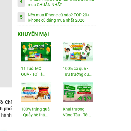
4
mua CHUẨN NHẤT
Nên mua iPhone cũ nào? TOP 20+
5
iPhone cũ đáng mua nhất 2026
KHUYẾN MẠI
11 Tuổi MỞ
100% có quà -
QUÀ - TỚI là
Tựu trường quá
TRÚNG
đã!
ồ Chí
nh phố
100% trúng quà
Khai trương
ụ hành
- Quẫy hè thả
Vũng Tàu - Tới
ga!
nhận...