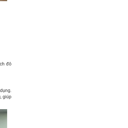
ạch đô
 dụng.
, giúp