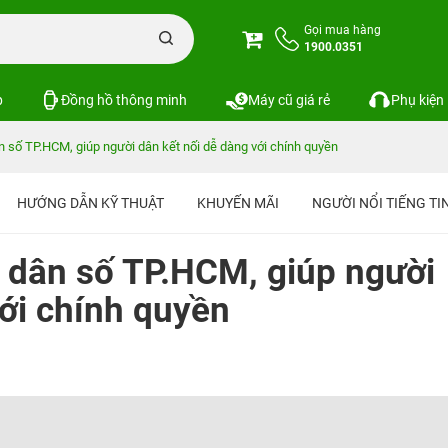
Gọi mua hàng
1900.0351
p
Đồng hồ thông minh
Máy cũ giá rẻ
Phụ kiện
 số TP.HCM, giúp người dân kết nối dễ dàng với chính quyền
HƯỚNG DẪN KỸ THUẬT
KHUYẾN MÃI
NGƯỜI NỔI TIẾNG T
 dân số TP.HCM, giúp người
với chính quyền