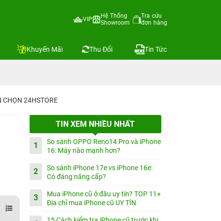
Hệ Thống
Tra cứu
VIP
Showroom
đơn hàng
Khuyến Mãi
Thu Đổi
Tin Tức
IN CHỌN 24HSTORE
TIN XEM NHIỀU NHẤT
So sánh OPPO Reno14 Pro và iPhone
1
16: Máy nào mạnh hơn?
So sánh iPhone 17e vs iPhone 16e:
2
Có đáng nâng cấp?
Mua iPhone cũ ở đâu uy tín? TOP 11+
3
Địa chỉ mua iPhone cũ UY TÍN
15 Cách kiểm tra iPhone cũ trước khi