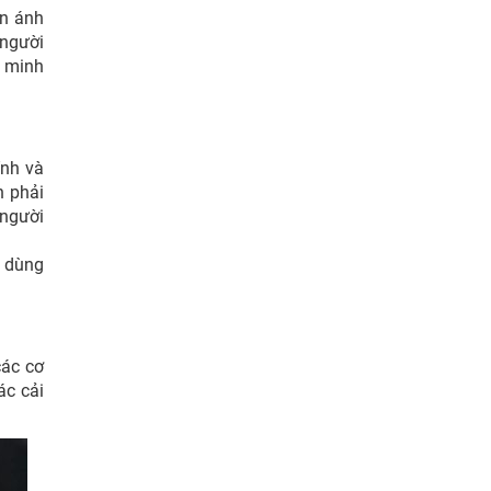
ản ánh
 người
h minh
ính và
n phải
 người
i dùng
các cơ
ác cải