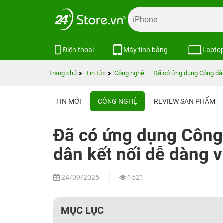
Điện thoại
Máy tính bảng
Lapto
Trang chủ
Tin tức
Công nghệ
Đã có ứng dụng Công dân
TIN MỚI
CÔNG NGHỆ
REVIEW SẢN PHẨM
Đã có ứng dụng Công
dân kết nối dễ dàng 
24/09/2025
1521
MỤC LỤC