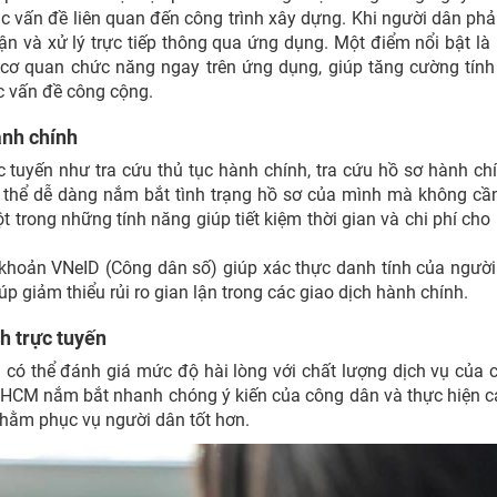
các vấn đề liên quan đến công trình xây dựng. Khi người dân ph
n và xử lý trực tiếp thông qua ứng dụng. Một điểm nổi bật là
c cơ quan chức năng ngay trên ứng dụng, giúp tăng cường tín
c vấn đề công cộng.
ành chính
 tuyến như tra cứu thủ tục hành chính, tra cứu hồ sơ hành ch
có thể dễ dàng nắm bắt tình trạng hồ sơ của mình mà không cầ
t trong những tính năng giúp tiết kiệm thời gian và chi phí cho
 khoản VNeID (Công dân số) giúp xác thực danh tính của ngườ
 giảm thiểu rủi ro gian lận trong các giao dịch hành chính.
h trực tuyến
 có thể đánh giá mức độ hài lòng với chất lượng dịch vụ của 
.HCM nắm bắt nhanh chóng ý kiến của công dân và thực hiện c
, nhằm phục vụ người dân tốt hơn.