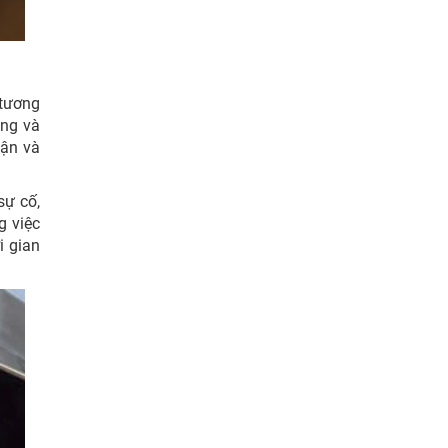
 tương
óng và
cận và
sự cố,
g việc
i gian