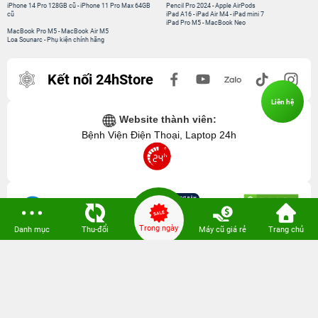
iPhone 14 Pro 128GB cũ
-
iPhone 11 Pro Max 64GB
Pencil Pro 2024
-
Apple AirPods
cũ
iPad A16
-
iPad Air M4
-
iPad mini 7
iPad Pro M5
-
MacBook Neo
MacBook Pro M5
-
MacBook Air M5
Loa Sounarc
-
Phụ kiện chính hãng
Kết nối 24hStore
Liên hệ
Website thành viên:
Bệnh Viện Điện Thoại, Laptop 24h
Trong ngày
Danh mục
Thu-đổi
Máy cũ giá rẻ
Trang chủ
CÔNG TY TNHH CÔNG NGHỆ ISTAR GCNDKHKD: 0316635415 do Sở KH & ĐT
TP. HCM cấp ngày 11 tháng 12 năm 2020.
Người Đại Diện: Hồ Tác Thành. Địa chỉ: 389 Quang Trung, Gò Vấp, Hồ Chí Minh.