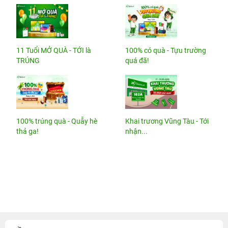
11 Tuổi MỞ QUÀ - TỚI là
100% có quà - Tựu trường
TRÚNG
quá đã!
100% trúng quà - Quẫy hè
Khai trương Vũng Tàu - Tới
thả ga!
nhận...