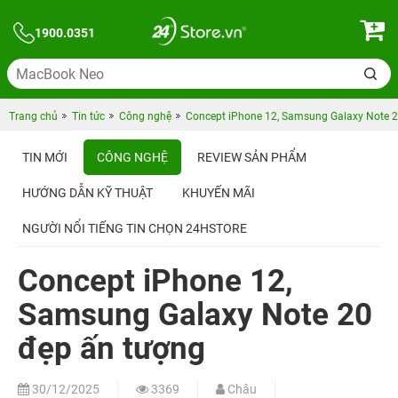
1900.0351
Trang chủ
Tin tức
Công nghệ
Concept iPhone 12, Samsung Galaxy Note 2
TIN MỚI
CÔNG NGHỆ
REVIEW SẢN PHẨM
HƯỚNG DẪN KỸ THUẬT
KHUYẾN MÃI
NGƯỜI NỔI TIẾNG TIN CHỌN 24HSTORE
Concept iPhone 12,
Samsung Galaxy Note 20
đẹp ấn tượng
30/12/2025
3369
Châu