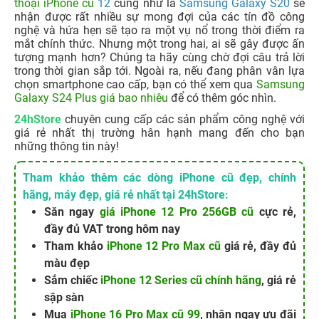
thoại iPhone cũ
12
cũng như là
Samsung Galaxy S20
sẽ
nhận được rất nhiều sự mong đợi của các tín đồ công
nghệ và hứa hẹn sẽ tạo ra một vụ nổ trong thời điểm ra
mắt chính thức. Nhưng một trong hai, ai sẽ gây được ấn
tượng mạnh hơn? Chúng ta hãy cùng chờ đợi câu trả lời
trong thời gian sắp tới. Ngoài ra, nếu đang phân vân lựa
chọn smartphone cao cấp, bạn có thể xem qua
Samsung
Galaxy S24 Plus giá bao nhiêu
để có thêm góc nhìn.
24hStore
chuyên cung cấp các sản phẩm công nghệ với
giá rẻ nhất thị trường hân hạnh mang đến cho bạn
những thông tin này!
Tham khảo thêm các dòng iPhone cũ đẹp, chính
hãng, máy đẹp, giá rẻ nhất tại 24hStore:
Săn ngay
giá iPhone 12 Pro 256GB cũ
cực rẻ,
đầy đủ VAT trong hôm nay
Tham khảo
iPhone 12 Pro Max cũ
giá rẻ, đầy đủ
màu đẹp
Sắm chiếc
iPhone 12 Series cũ chính hãng
, giá rẻ
sập sàn
Mua
iPhone 16 Pro Max cũ 99
, nhận ngay ưu đãi