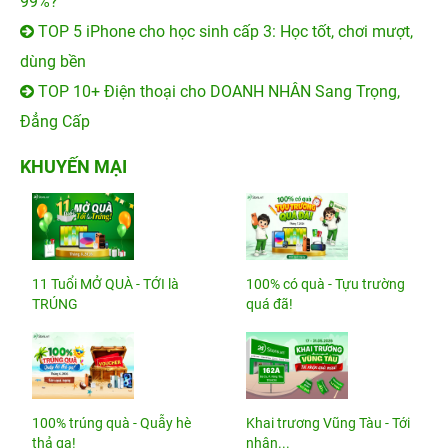
99%?
TOP 5 iPhone cho học sinh cấp 3: Học tốt, chơi mượt,
dùng bền
TOP 10+ Điện thoại cho DOANH NHÂN Sang Trọng,
Đẳng Cấp
KHUYẾN MẠI
11 Tuổi MỞ QUÀ - TỚI là
100% có quà - Tựu trường
TRÚNG
quá đã!
100% trúng quà - Quẫy hè
Khai trương Vũng Tàu - Tới
thả ga!
nhận...