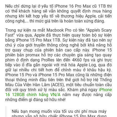
Nếu chỉ dừng lại ở yếu tố
iPhone 16 Pro Max cũ 1TB thì
có thể khách hàng sẽ vẫn không quyết định mua hàng
nhưng khi kết hợp yếu tố về thương hiệu Apple, cải tiến
công nghệ,... thì mức giá trên là hoàn toàn xứng đáng.
Trong sự kiện ra mắt Macbook Pro có tên “Apple’s Scary
Fast” vừa qua, Apple đã thực hiện quay toàn bộ sự kiện
bằng iPhone 15 Pro Max 1TB. Sự kiện này đã tạo nên sự
chú ý của giới truyền thông công nghệ bởi khả năng hỗ
trợ quay chụp của phiên bản cao cấp này. iPhone 15
phiên bản promax hỗ trợ các chuyên gia sáng tạo quay
phim ở định dạng ProRes lên đến 4K60 fps và ghi trực
tiếp vào ổ đĩa gắn ngoài với mã hóa Apple Log, qua đó
giữ lại nhiều chi tiết hơn để chỉnh màu ở khâu hậu kỳ.
iPhone 15 Pro và iPhone 15 Pro Max cũng là những điện
thoại thông minh đầu tiên trên thế giới hỗ trợ Hệ Thống
Màu Của Viện Hàn Lâm (ACES), một tiêu chuẩn toàn cầu
đối với quy trình xử lý màu sắc. Khám phá ngay
iPhone
16 128GB chính hãng VN/A
năm nay được nâng cấp
những điểm gì đáng sở hữu nhé!
Nếu bạn mong muốn vừa tối ưu chi phí mua máy
nhưng vẫn sở hữu chiếc iPhone 15 Pro Max dung