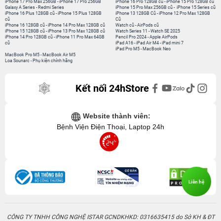
iPhone 17 Pro Max 256GB
-
iPhone 17 Pro 256GB
iPhone 16 Pro 128GB cũ
-
iPhone 15 Pro 128GB cũ
Galaxy A Series
-
Redmi Series
iPhone 15 Pro Max 256GB cũ
-
iPhone 15 Series cũ
iPhone 16 Plus 128GB cũ
-
iPhone 15 Plus 128GB
iPhone 13 128GB Cũ
-
iPhone 12 Pro Max 128GB
cũ
Cũ
iPhone 16 128GB cũ
-
iPhone 14 Pro Max 128GB cũ
Watch cũ
-
AirPods cũ
iPhone 15 128GB cũ
-
iPhone 13 Pro Max 128GB cũ
Watch Series 11
-
Watch SE 2025
iPhone 14 Pro 128GB cũ
-
iPhone 11 Pro Max 64GB
Pencil Pro 2024
-
Apple AirPods
cũ
iPad A16
-
iPad Air M4
-
iPad mini 7
iPad Pro M5
-
MacBook Neo
MacBook Pro M5
-
MacBook Air M5
Loa Sounarc
-
Phụ kiện chính hãng
Kết nối 24hStore
Website thành viên:
Bệnh Viện Điện Thoại, Laptop 24h
Liên hệ
CÔNG TY TNHH CÔNG NGHỆ ISTAR GCNDKHKD: 0316635415 do Sở KH & ĐT