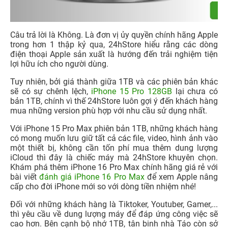
Câu trả lời là Không. Là đơn vị ủy quyền chính hãng Apple
trong hơn 1 thập kỷ qua, 24hStore hiểu rằng các dòng
điện thoại Apple sản xuất là hướng đến trải nghiệm tiện
lợi hữu ích cho người dùng.
Tuy nhiên, bởi giá thành giữa 1TB và các phiên bản khác
sẽ có sự chênh lệch,
iPhone 15 Pro 128GB
lại chưa có
bản 1TB, chính vì thế 24hStore luôn gợi ý đến khách hàng
mua những version phù hợp với nhu cầu sử dụng nhất.
Với iPhone 15 Pro Max phiên bản 1TB, những khách hàng
có mong muốn lưu giữ tất cả các file, video, hình ảnh vào
một thiết bị, không cần tốn phí mua thêm dung lượng
iCloud thì đây là chiếc máy mà 24hStore khuyên chọn.
Khám phá thêm iPhone 16 Pro Max chính hãng giá rẻ với
bài viết
đánh giá iPhone 16 Pro Max
để xem Apple nâng
cấp cho đời iPhone mới so với dòng tiền nhiệm nhé!
Đối với những khách hàng là Tiktoker, Youtuber, Gamer,...
thì yêu cầu về dung lượng máy để đáp ứng công việc sẽ
cao hơn. Bên cạnh bộ nhớ 1TB, tân binh nhà Táo còn sở