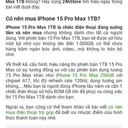
Max 1TB
không? Hãy cùng
24hStore
tìm hiểu ngay trong
bài viết dưới đây.
Có nên mua iPhone 15 Pro Max 1TB?
iPhone 15 Pro Max 1TB là chiếc điện thoại đáng xuống
tiền và nên mua
nhưng không dành cho tất cả người
dùng. Với phiên bản 15 Pro Max 1TB, bạn sẽ được sở hữu
một bộ nhớ cực khủng lên đến 1.000GB, có thể chứa
hàng trăm ngàn bức ảnh, video,...mà không lo tràn bộ
nhớ.
Về thiết kế, cấu hình, hiệu năng thì phiên bản 1TB 15 Pro
Max có sự tương đồng so với các phiên bản dung lượng
15 Pro Max khác như
iPhone 15 Pro Max 256GB
với
chipset A17, tốc độ refresh rate 120Hz, dung lượng pin
khủng,....Nếu bạn là người dùng iPhone lâu năm và cần 1
chiếc điện thoại sở hữu ROM GB lớn để phục vụ công việc
thì 15 Pro Max 1TB dành cho bạn.
Ngoài ra, bạn cũng có thể tham khảo về bài viết
có nên
mua điện thoại trả góp
để biết ưu nhược điểm của hình
thức thanh toán này nhé.