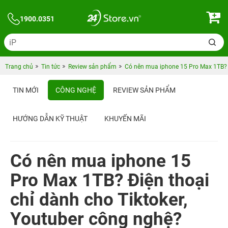
1900.0351
Trang chủ
Tin tức
Review sản phẩm
Có nên mua iphone 15 Pro Max 1TB? Đ
TIN MỚI
CÔNG NGHỆ
REVIEW SẢN PHẨM
HƯỚNG DẪN KỸ THUẬT
KHUYẾN MÃI
NGƯỜI NỔI TIẾNG TIN CHỌN 24HSTORE
Có nên mua iphone 15
Pro Max 1TB? Điện thoại
chỉ dành cho Tiktoker,
Youtuber công nghệ?