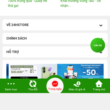
100% trúng quà - Quẫy hè
Khai trương Vũng Tàu - Tới
thả ga!
nhận...
VỀ 24HSTORE
CHÍNH SÁCH
Liên hệ
HỖ TRỢ
Trong ngày
Danh mục
Thu-đổi
Máy cũ giá rẻ
Trang chủ