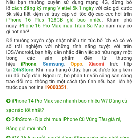
Nếu bạn thường xuyên sử dụng mạng 4
G, đừng bỏ
lỡ
cách đăng ký mạng Viettel 5k 1 ngày
với các gói cước
5k siêu tiết kiệm và truy cập với tốc độ cao cực hời trên
iPhone 16 Plus 128GB giá bao nhiêu
.
Khám phá
ngay
iPhone 16 Pro Max màu Titan Sa Mạc
năm nay có
gì hot nhé!
Để thường xuyên cập nhật nhiều tin tức bổ ích và có vô
số trải nghiệm với những tính năng tuyệt vời trên
iOS/Android, bạn hãy cân nhắc đến việc sở hữu ngay một
trong các sản phẩm đến từ thương
hiệu
iPhone
,
Samsung
,
Oppo
,
Xiaomi
trực tiếp
tại
24hStore
. Khi mua hàng ở đây, bạn sẽ được tặng kèm
ưu đãi hấp dẫn. Ngoài ra, bộ phận tư vấn cũng sẵn sàng
trao đổi mọi thông tin một cách tận tình nếu bạn liên hệ
trước qua hotline
19000351
.
iPhone 14 Pro Max sạc nhanh bao nhiêu W? Dùng củ
sạc nào tốt nhất?
24hStore - Địa chỉ mua iPhone Cũ Vũng Tàu giá rẻ,
Bảng giá mới nhất
iOS 26.6 ra mắt, người dùng iPhone nên cập nhật sớm