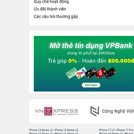
Quy chế hoạt động
Ưu đãi thành viên
Các câu hỏi thường gặp
iPhone 14 Series cũ
-
iPhone 13 Series cũ
iPhone 17 cũ
-
iPhone 17 Pro
iPhone 12 Series cũ
-
iPhone 11 Series cũ
iPhone 16 Series cũ
-
iPhone 