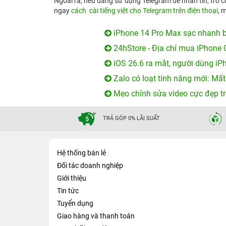
Ngoài ra, nếu đang sử dụng Telegram để nhắn tin, trò
ngay
cách
cài tiếng việt cho Telegram trên điện thoại
, 
iPhone 14 Pro Max sạc nhanh b
24hStore - Địa chỉ mua iPhone 
iOS 26.6 ra mắt, người dùng iP
Zalo có loạt tính năng mới: Mất
Mẹo chỉnh sửa video cực đẹp tr
TRẢ GÓP 0% LÃI SUẤT
Hệ thống bán lẻ
Đối tác doanh nghiệp
Giới thiệu
Tin tức
Tuyển dụng
Giao hàng và thanh toán