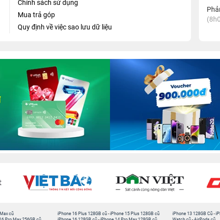
Chính sách sử dụng
Phản
Mua trả góp
(8h0
Quy định về việc sao lưu dữ liệu
 Max cũ
iPhone 16 Plus 128GB cũ
-
iPhone 15 Plus 128GB cũ
iPhone 13 128GB Cũ
-
iP
16 Pro Max 256GB cũ
iPhone 16 128GB cũ
-
iPhone 14 Pro Max 128GB cũ
Watch cũ
-
AirPods cũ