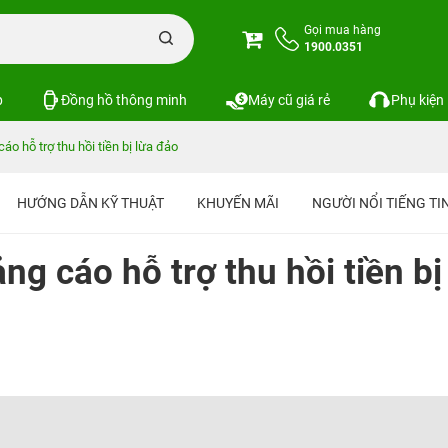
Gọi mua hàng
1900.0351
p
Đồng hồ thông minh
Máy cũ giá rẻ
Phụ kiện
cáo hỗ trợ thu hồi tiền bị lừa đảo
HƯỚNG DẪN KỸ THUẬT
KHUYẾN MÃI
NGƯỜI NỔI TIẾNG T
ng cáo hỗ trợ thu hồi tiền bị