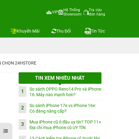
Hệ Thống
Tra cứu
VIP
Showroom
đơn hàng
Khuyến Mãi
Thu Đổi
Tin Tức
IN CHỌN 24HSTORE
TIN XEM NHIỀU NHẤT
So sánh OPPO Reno14 Pro và iPhone
1
16: Máy nào mạnh hơn?
So sánh iPhone 17e vs iPhone 16e:
2
Có đáng nâng cấp?
Mua iPhone cũ ở đâu uy tín? TOP 11+
3
Địa chỉ mua iPhone cũ UY TÍN
15 Cách kiểm tra iPhone cũ trước khi