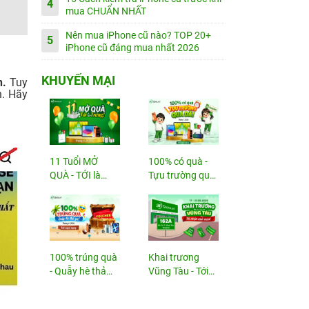
4
mua CHUẨN NHẤT
Nên mua iPhone cũ nào? TOP 20+
5
iPhone cũ đáng mua nhất 2026
KHUYẾN MẠI
n.
Tuy
n. Hãy
11 Tuổi MỞ
100% có quà -
QUÀ - TỚI là
Tựu trường quá
TRÚNG
đã!
100% trúng quà
Khai trương
- Quẫy hè thả
Vũng Tàu - Tới
ga!
nhận...