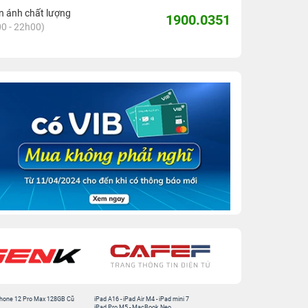
 ánh chất lượng
1900.0351
0 - 22h00)
hone 12 Pro Max 128GB Cũ
iPad A16
-
iPad Air M4
-
iPad mini 7
iPad Pro M5
-
MacBook Neo