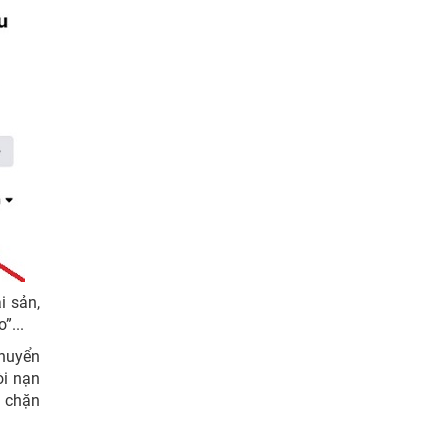
i sản,
”...
chuyển
òi nạn
ẽ chặn