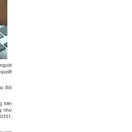
 người
 quyết
ác đối
g trên
ng như
 0351,