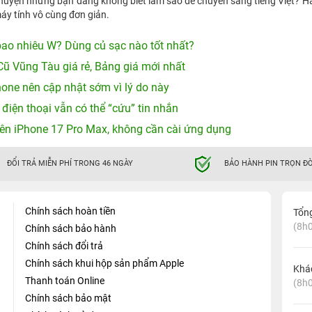
 chuyện nhưng bạn đang không biết làm sao để chuyển sang tiếng Việt? 
máy tính vô cùng đơn giản.
ao nhiêu W? Dùng củ sạc nào tốt nhất?
Cũ Vũng Tàu giá rẻ, Bảng giá mới nhất
hone nên cập nhật sớm vì lý do này
 điện thoại vẫn có thể “cứu” tin nhắn
ên iPhone 17 Pro Max, không cần cài ứng dụng
ĐỔI TRẢ MIỄN PHÍ TRONG 46 NGÀY
BẢO HÀNH PIN TRỌN ĐỜ
Chính sách hoàn tiền
Tổn
(8h0
Chính sách bảo hành
Chính sách đổi trả
Chính sách khui hộp sản phẩm Apple
Khá
Thanh toán Online
(8h0
Chính sách bảo mật