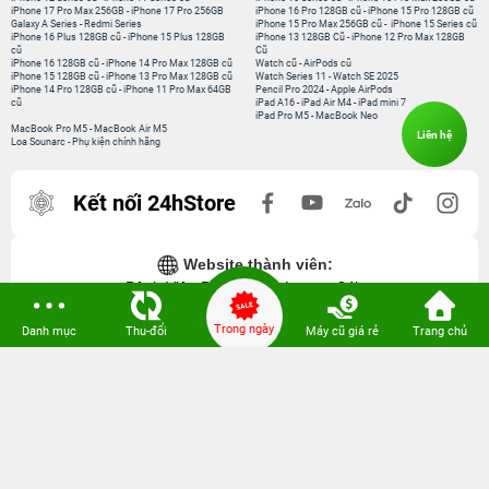
iPhone 17 Pro Max 256GB
-
iPhone 17 Pro 256GB
iPhone 16 Pro 128GB cũ
-
iPhone 15 Pro 128GB cũ
Galaxy A Series
-
Redmi Series
iPhone 15 Pro Max 256GB cũ
-
iPhone 15 Series cũ
iPhone 16 Plus 128GB cũ
-
iPhone 15 Plus 128GB
iPhone 13 128GB Cũ
-
iPhone 12 Pro Max 128GB
cũ
Cũ
iPhone 16 128GB cũ
-
iPhone 14 Pro Max 128GB cũ
Watch cũ
-
AirPods cũ
iPhone 15 128GB cũ
-
iPhone 13 Pro Max 128GB cũ
Watch Series 11
-
Watch SE 2025
iPhone 14 Pro 128GB cũ
-
iPhone 11 Pro Max 64GB
Pencil Pro 2024
-
Apple AirPods
cũ
iPad A16
-
iPad Air M4
-
iPad mini 7
iPad Pro M5
-
MacBook Neo
MacBook Pro M5
-
MacBook Air M5
Liên hệ
Loa Sounarc
-
Phụ kiện chính hãng
Kết nối 24hStore
Website thành viên:
Bệnh Viện Điện Thoại, Laptop 24h
Trong ngày
Danh mục
Thu-đổi
Máy cũ giá rẻ
Trang chủ
CÔNG TY TNHH CÔNG NGHỆ ISTAR GCNDKHKD: 0316635415 do Sở KH & ĐT