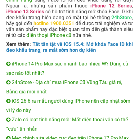
Ngoài ra, những sản phẩm thuộc
iPhone 12 Series
,
iPhone 13 Series
có hỗ trợ tính năng mở khóa Face ID khi
đeo khẩu trang hiện đang có mặt tại hệ thống
24hStore
,
hãy gọi đến
hotline 1900.0351
để được trải nghiệm và tư
vấn sản phẩm hay đặc biệt quan tâm đến giá thành siêu
rẻ từ các
điện thoại iPhone cũ
nữa nhé.
Xem thêm:
Tất tần tật về iOS 15.4: Mở khóa Face ID khi
đeo khẩu trang, ra mắt sớm hơn dự kiến
iPhone 14 Pro Max sạc nhanh bao nhiêu W? Dùng củ
sạc nào tốt nhất?
24hStore - Địa chỉ mua iPhone Cũ Vũng Tàu giá rẻ,
Bảng giá mới nhất
iOS 26.6 ra mắt, người dùng iPhone nên cập nhật sớm
vì lý do này
Zalo có loạt tính năng mới: Mất điện thoại vẫn có thể
“cứu” tin nhắn
Mẹo chỉnh sửa video cực đẹp trên iPhone 17 Pro Max,