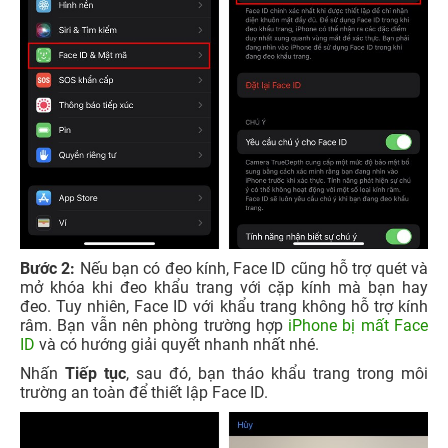
Bước 2:
Nếu bạn có đeo kính, Face ID cũng hỗ trợ quét và
mở khóa khi đeo khẩu trang với cặp kính mà bạn hay
đeo. Tuy nhiên, Face ID với khẩu trang không hỗ trợ kính
râm. Bạn vẫn nên phòng trường hợp
iPhone bị mất Face
ID
và có hướng giải quyết nhanh nhất nhé.
Nhấn
Tiếp tục
, sau đó, bạn tháo khẩu trang trong môi
trường an toàn để thiết lập Face ID.