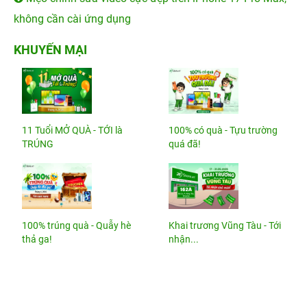
không cần cài ứng dụng
KHUYẾN MẠI
11 Tuổi MỞ QUÀ - TỚI là
100% có quà - Tựu trường
TRÚNG
quá đã!
100% trúng quà - Quẫy hè
Khai trương Vũng Tàu - Tới
thả ga!
nhận...