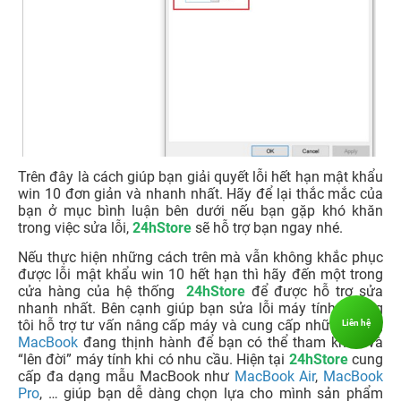
Trên đây là cách giúp bạn giải quyết lỗi hết hạn mật khẩu
win 10 đơn giản và nhanh nhất. Hãy để lại thắc mắc của
bạn ở mục bình luận bên dưới nếu bạn gặp khó khăn
trong việc sửa lỗi,
24hStore
sẽ hỗ trợ bạn ngay nhé.
Nếu thực hiện những cách trên mà vẫn không khắc phục
được lỗi mật khẩu win 10 hết hạn thì hãy đến một trong
cửa hàng của hệ thống
24hStore
để được hỗ trợ sửa
nhanh nhất. Bên cạnh giúp bạn sửa lỗi máy tính, chúng
tôi hỗ trợ tư vấn nâng cấp máy và cung cấp những dòng
Liên hệ
MacBook
đang thịnh hành để bạn có thể tham khảo và
“lên đời” máy tính khi có nhu cầu. Hiện tại
24hStore
cung
cấp đa dạng mẫu MacBook như
MacBook Air
,
MacBook
Pro
, … giúp bạn dễ dàng chọn lựa cho mình sản phẩm