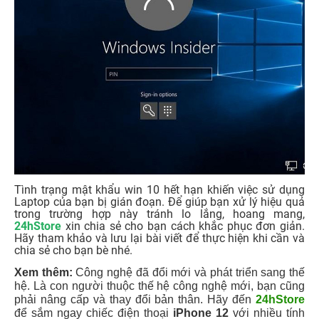
Tình trạng mật khẩu win 10 hết hạn khiến việc sử dụng
Laptop của bạn bị gián đoạn. Để giúp bạn xử lý hiệu quả
trong trường hợp này tránh lo lắng, hoang mang,
24hStore
xin chia sẻ cho bạn cách khắc phục đơn giản.
Hãy tham khảo và lưu lại bài viết để thực hiện khi cần và
chia sẻ cho bạn bè nhé.
Xem thêm:
Công nghệ đã đổi mới và phát triển sang thế
hệ. Là con người thuộc thế hệ công nghệ mới, bạn cũng
phải nâng cấp và thay đổi bản thân. Hãy đến
24hStore
để sắm ngay chiếc điện thoại
iPhone 12
với nhiều tính