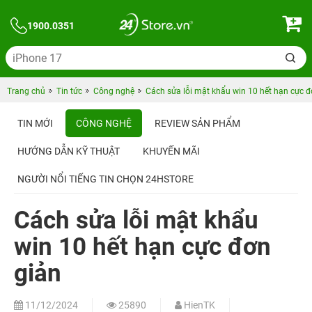
1900.0351
Trang chủ
Tin tức
Công nghệ
Cách sửa lỗi mật khẩu win 10 hết hạn cực đ
TIN MỚI
CÔNG NGHỆ
REVIEW SẢN PHẨM
HƯỚNG DẪN KỸ THUẬT
KHUYẾN MÃI
NGƯỜI NỔI TIẾNG TIN CHỌN 24HSTORE
Cách sửa lỗi mật khẩu
win 10 hết hạn cực đơn
giản
11/12/2024
25890
HienTK