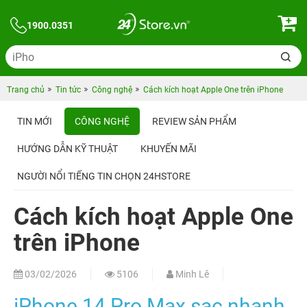
1900.0351
Trang chủ
Tin tức
Công nghệ
Cách kích hoạt Apple One trên iPhone
TIN MỚI
CÔNG NGHỆ
REVIEW SẢN PHẨM
HƯỚNG DẪN KỸ THUẬT
KHUYẾN MÃI
NGƯỜI NỔI TIẾNG TIN CHỌN 24HSTORE
Cách kích hoạt Apple One
trên iPhone
03/02/2026
5106
Minh Lê
iPhone 14 Pro Max sạc nhanh