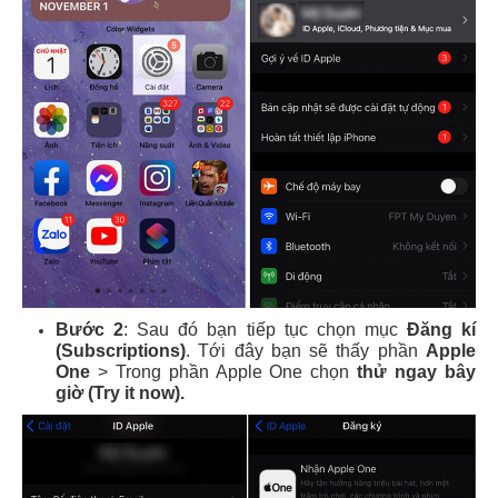
Bước 2
: Sau đó bạn tiếp tục chọn mục
Đăng kí
(Subscriptions)
. Tới đây bạn sẽ thấy phần
Apple
One
> Trong phần Apple One chọn
thử ngay bây
giờ (Try it now).