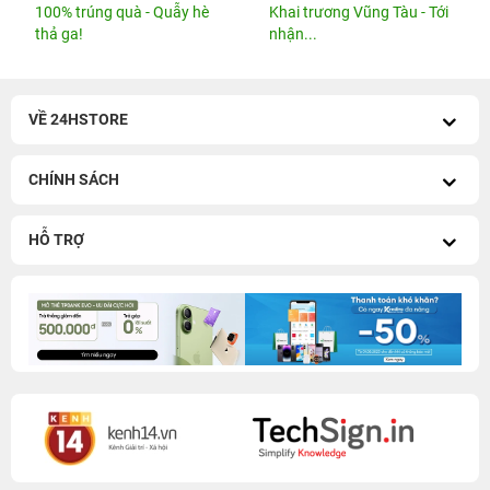
100% trúng quà - Quẫy hè
Khai trương Vũng Tàu - Tới
thả ga!
nhận...
VỀ 24HSTORE
CHÍNH SÁCH
HỖ TRỢ