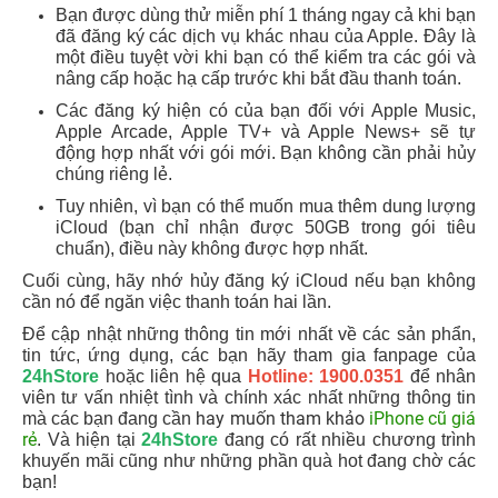
Bạn được dùng thử miễn phí 1 tháng ngay cả khi bạn
đã đăng ký các dịch vụ khác nhau của Apple. Đây là
một điều tuyệt vời khi bạn có thể kiểm tra các gói và
nâng cấp hoặc hạ cấp trước khi bắt đầu thanh toán.
Các đăng ký hiện có của bạn đối với Apple Music,
Apple Arcade, Apple TV+ và Apple News+ sẽ tự
động hợp nhất với gói mới. Bạn không cần phải hủy
chúng riêng lẻ.
Tuy nhiên, vì bạn có thể muốn mua thêm dung lượng
iCloud (bạn chỉ nhận được 50GB trong gói tiêu
chuẩn), điều này không được hợp nhất.
Cuối cùng, hãy nhớ hủy đăng ký iCloud nếu bạn không
cần nó để ngăn việc thanh toán hai lần.
Để cập nhật những thông tin mới nhất về các sản phẩn,
tin tức, ứng dụng, các bạn hãy tham gia fanpage của
24hStore
hoặc liên hệ qua
Hotline: 1900.0351
để nhân
viên tư vấn nhiệt tình và chính xác nhất những thông tin
hay muốn tham khảo
iPhone cũ giá
mà các bạn đang cần
rẻ
. Và hiện tại
24hStore
đang có rất nhiều chương trình
khuyến mãi cũng như những phần quà hot đang chờ các
bạn!