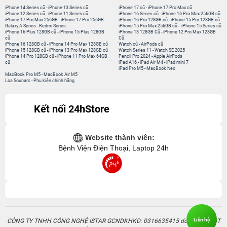
iPhone 14 Series cũ
-
iPhone 13 Series cũ
iPhone 17 cũ
-
iPhone 17 Pro Max cũ
iPhone 12 Series cũ
-
iPhone 11 Series cũ
iPhone 16 Series cũ
-
iPhone 16 Pro Max 256GB cũ
iPhone 17 Pro Max 256GB
-
iPhone 17 Pro 256GB
iPhone 16 Pro 128GB cũ
-
iPhone 15 Pro 128GB cũ
Galaxy A Series
-
Redmi Series
iPhone 15 Pro Max 256GB cũ
-
iPhone 15 Series cũ
iPhone 16 Plus 128GB cũ
-
iPhone 15 Plus 128GB
iPhone 13 128GB Cũ
-
iPhone 12 Pro Max 128GB
cũ
Cũ
iPhone 16 128GB cũ
-
iPhone 14 Pro Max 128GB cũ
Watch cũ
-
AirPods cũ
iPhone 15 128GB cũ
-
iPhone 13 Pro Max 128GB cũ
Watch Series 11
-
Watch SE 2025
iPhone 14 Pro 128GB cũ
-
iPhone 11 Pro Max 64GB
Pencil Pro 2024
-
Apple AirPods
cũ
iPad A16
-
iPad Air M4
-
iPad mini 7
iPad Pro M5
-
MacBook Neo
MacBook Pro M5
-
MacBook Air M5
Loa Sounarc
-
Phụ kiện chính hãng
Kết nối 24hStore
Website thành viên:
Bệnh Viện Điện Thoại, Laptop 24h
Liên hệ