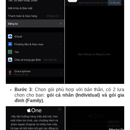
Bước 3
: Chọn gói phù hợp với bản thân, có 2 lựa
chọn cho bạn:
gói cá nhân (Individual) và gói gia
đình (Family).