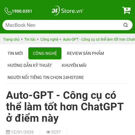
1900.0351
Trang chủ
Tin tức
Công nghệ
Auto-GPT - Công cụ có thể làm tốt hơn Cha
TIN MỚI
CÔNG NGHỆ
REVIEW SẢN PHẨM
HƯỚNG DẪN KỸ THUẬT
KHUYẾN MÃI
NGƯỜI NỔI TIẾNG TIN CHỌN 24HSTORE
Auto-GPT - Công cụ có
thể làm tốt hơn ChatGPT
ở điểm này
12/01/2026
5257