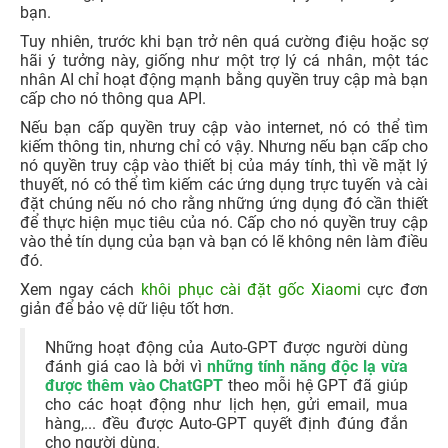
bạn.
Tuy nhiên, trước khi bạn trở nên quá cường điệu hoặc sợ
hãi ý tưởng này, giống như một trợ lý cá nhân, một tác
nhân AI chỉ hoạt động mạnh bằng quyền truy cập mà bạn
cấp cho nó thông qua API.
Nếu bạn cấp quyền truy cập vào internet, nó có thể tìm
kiếm thông tin, nhưng chỉ có vậy. Nhưng nếu bạn cấp cho
nó quyền truy cập vào thiết bị của máy tính, thì về mặt lý
thuyết, nó có thể tìm kiếm các ứng dụng trực tuyến và cài
đặt chúng nếu nó cho rằng những ứng dụng đó cần thiết
để thực hiện mục tiêu của nó. Cấp cho nó quyền truy cập
vào thẻ tín dụng của bạn và bạn có lẽ không nên làm điều
đó.
Xem ngay cách
khôi phục cài đặt gốc Xiaomi
cực đơn
giản để bảo vệ dữ liệu tốt hơn.
Những hoạt động của Auto-GPT được người dùng
đánh giá cao là bởi vì
những tính năng độc lạ vừa
được thêm vào ChatGPT
theo mỗi hệ GPT đã giúp
cho các hoạt động như lịch hẹn, gửi email, mua
hàng,... đều được Auto-GPT quyết định đúng đắn
cho người dùng.