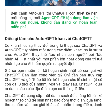
Bên cạnh Auto-GPT thì ChatGPT còn thiết kế nên
một công cụ mới
AgentGPT để tận dụng làm việc
thay con người, không cần đăng ký, hoàn toàn
miễn phí
Điều gì làm cho Auto-GPT khác với ChatGPT?
Có khá nhiều sự thay đổi trong kĩ thuật của ChatGPT và
Auto-GPT, tuy nhiên một trong các điểm khác lớn là sự tự
chủ. Auto-GPT thay thế "tác nhân con người" bởi "tác
nhân AI" — ít nhất với một phần lớn hoạt động của trí tuệ
nhân tạo cho AI thẩm quyền ra quyết định.
Giả sử bạn muốn lên kế hoạch sinh nhật cô con gái với
ChatGPT. Bạn làm công việc gì? Chỉ cần bạn truy cập
ChatGPT và gõ "Giúp tôi lên kế hoạch cho lễ sinh nhật cô
con gái 8 tuổi của mình". Một vài giây sau, ChatGPT đưa
ra danh sách các địa điểm bạn có thể nghĩ đến.
ChatGPT đã cung cấp một danh sách để chúng tôi lên kế
hoạch theo chủ đề sinh nhật bao gồm thời gian, quà tặng,
thực phẩm và nước giải khát, sản phẩm trang điểm, danh