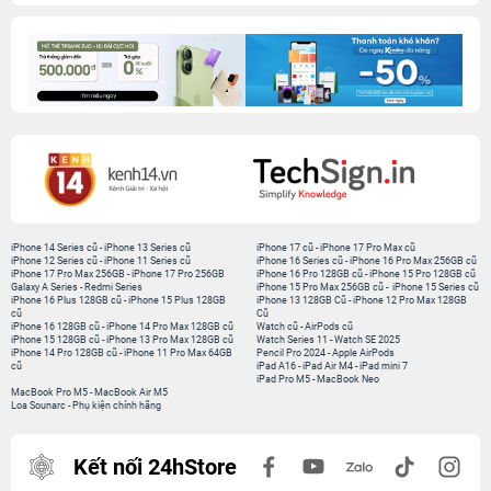
iPhone 14 Series cũ
-
iPhone 13 Series cũ
iPhone 17 cũ
-
iPhone 17 Pro Max cũ
iPhone 12 Series cũ
-
iPhone 11 Series cũ
iPhone 16 Series cũ
-
iPhone 16 Pro Max 256GB cũ
iPhone 17 Pro Max 256GB
-
iPhone 17 Pro 256GB
iPhone 16 Pro 128GB cũ
-
iPhone 15 Pro 128GB cũ
Galaxy A Series
-
Redmi Series
iPhone 15 Pro Max 256GB cũ
-
iPhone 15 Series cũ
iPhone 16 Plus 128GB cũ
-
iPhone 15 Plus 128GB
iPhone 13 128GB Cũ
-
iPhone 12 Pro Max 128GB
cũ
Cũ
iPhone 16 128GB cũ
-
iPhone 14 Pro Max 128GB cũ
Watch cũ
-
AirPods cũ
iPhone 15 128GB cũ
-
iPhone 13 Pro Max 128GB cũ
Watch Series 11
-
Watch SE 2025
iPhone 14 Pro 128GB cũ
-
iPhone 11 Pro Max 64GB
Pencil Pro 2024
-
Apple AirPods
cũ
iPad A16
-
iPad Air M4
-
iPad mini 7
iPad Pro M5
-
MacBook Neo
MacBook Pro M5
-
MacBook Air M5
Loa Sounarc
-
Phụ kiện chính hãng
Kết nối 24hStore