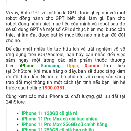
Vì vậy, Auto-GPT về cơ bản là GPT được ghép nối với một
robot đồng hành cho GPT biết phải làm gì. Bạn cho
robot đồng hành biết mục tiêu của mình và robot sau đó
sẽ sử dụng GPT và một số API để thực hiện mọi bước cần
thiết nhằm đạt được bất kỳ mục tiêu nào mà bạn đã đặt
cho nó.
Để cập nhật nhiều tin tức hữu ích và trải nghiệm vô số
ứng dụng trên iOS/Android, bạn hãy cân nhắc đến việc
sắm ngay một trong các sản phẩm thuộc thương
hiệu
iPhone
,
Samsung
,
Oppo
,
Xiaomi
trực tiếp
tại 24hStore. Khi mua hàng ở đây, bạn sẽ được tặng kèm
ưu đãi hấp dẫn. Ngoài ra, bộ phận tư vấn cũng sẵn sàng
trao đổi mọi thông tin một cách tận tình nếu bạn liên hệ
trước qua hotline
1900.0351.
Cùng xem các mẫu iPhone cũ chất lượng, giá ưu đãi tại
24hStore:
iPhone 11 128GB cũ giá rẻ
iPhone 11 Pro Max cũ giá bao nhiêu
iPhone 11 Pro Max 256GB cũ chính hãng
iPhone 11 256GB cũ giá bao nhiêu