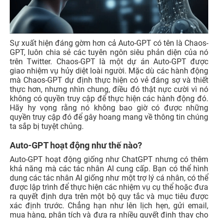
Sự xuất hiện đáng gờm hơn cả Auto-GPT có tên là Chaos-
GPT, luôn chia sẻ các tuyên ngôn siêu phản diện của nó
trên Twitter. Chaos-GPT là một dự án Auto-GPT được
giao nhiệm vụ hủy diệt loài người. Mặc dù các hành động
mà Chaos-GPT dự định thực hiện có vẻ đáng sợ và thiết
thực hơn, nhưng nhìn chung, điều đó thật nực cười vì nó
không có quyền truy cập để thực hiện các hành động đó.
Hãy hy vọng rằng nó không bao giờ có được những
quyền truy cập đó để gây hoang mang về thông tin chúng
ta sắp bị tuyệt chủng.
Auto-GPT hoạt động như thế nào?
Auto-GPT hoạt động giống như ChatGPT nhưng có thêm
khả năng mà các tác nhân AI cung cấp. Bạn có thể hình
dung các tác nhân AI giống như một trợ lý cá nhân, có thể
được lập trình để thực hiện các nhiệm vụ cụ thể hoặc đưa
ra quyết định dựa trên một bộ quy tắc và mục tiêu được
xác định trước. Chẳng hạn như lên lịch hẹn, gửi email,
mua hàng, phân tích và đưa ra nhiều quyết định thay cho