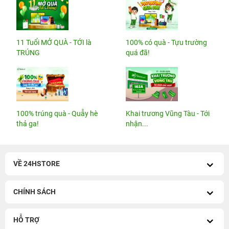
11 Tuổi MỞ QUÀ - TỚI là
100% có quà - Tựu trường
TRÚNG
quá đã!
100% trúng quà - Quẫy hè
Khai trương Vũng Tàu - Tới
thả ga!
nhận...
VỀ 24HSTORE
CHÍNH SÁCH
HỖ TRỢ