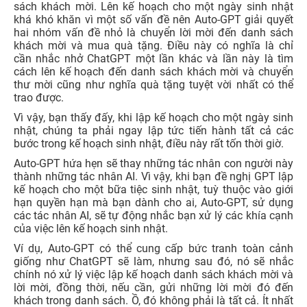
sách khách mời. Lên kế hoạch cho một ngày sinh nhật
khá khó khăn vì một số vấn đề nên Auto-GPT giải quyết
hai nhóm vấn đề nhỏ là chuyển lời mời đến danh sách
khách mời và mua quà tặng. Điều này có nghĩa là chỉ
cần nhắc nhở ChatGPT một lần khác và lần này là tìm
cách lên kế hoạch đến danh sách khách mời và chuyển
thư mời cũng như nghĩa quà tặng tuyệt vời nhất có thể
trao được.
Vì vậy, bạn thấy đấy, khi lập kế hoạch cho một ngày sinh
nhật, chúng ta phải ngay lập tức tiến hành tất cả các
bước trong kế hoạch sinh nhật, điều này rất tốn thời giờ.
Auto-GPT hứa hẹn sẽ thay những tác nhân con người này
thành những tác nhân AI. Vì vậy, khi bạn đề nghị GPT lập
kế hoạch cho một bữa tiệc sinh nhật, tuỳ thuộc vào giới
hạn quyền hạn mà bạn dành cho ai, Auto-GPT, sử dụng
các tác nhân AI, sẽ tự động nhắc bạn xử lý các khía cạnh
của việc lên kế hoạch sinh nhật.
Ví dụ, Auto-GPT có thể cung cấp bức tranh toàn cảnh
giống như ChatGPT sẽ làm, nhưng sau đó, nó sẽ nhắc
chính nó xử lý việc lập kế hoạch danh sách khách mời và
lời mời, đồng thời, nếu cần, gửi những lời mời đó đến
khách trong danh sách. Ồ, đó không phải là tất cả. Ít nhất