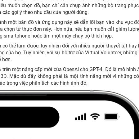
 Nếu muốn chọn đồ, bạn chỉ cần chụp ảnh những bộ trang phụ
a các gợi ý theo nhu cầu của người dùng.
 ảnh một bản đồ và ứng dụng này sẽ dẫn lối bạn vào khu vực đ
a chọn từ thực đơn này. Hơn nữa, nếu bạn muốn cắt giảm lượn
ng smartphone hoặc tìm một máy chạy bộ thích hợp.
 có thể làm được, tuy nhiên đối với nhiều người khuyết tật hay
ống của họ. Tuy nhiên, với sự hỗ trợ của Virtual Volunteer, những
ễ hơn.
 trên một nâng cấp mới của OpenAI cho GPT-4. Đó là mô hình 
 3D. Mặc dù đây không phải là một tính năng mới vì những c
ào trong việc phân tích các hình ảnh đó.