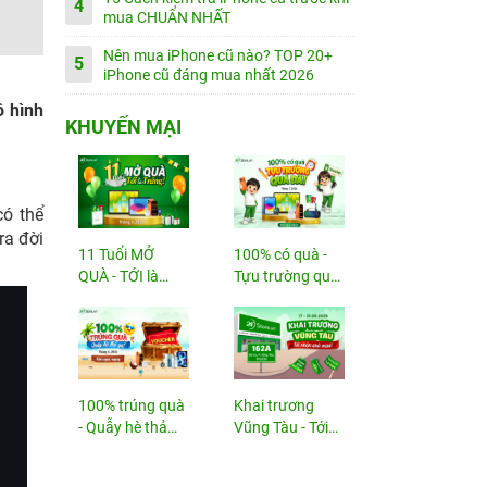
4
mua CHUẨN NHẤT
Nên mua iPhone cũ nào? TOP 20+
5
iPhone cũ đáng mua nhất 2026
ô hình
KHUYẾN MẠI
có thể
ra đời
11 Tuổi MỞ
100% có quà -
QUÀ - TỚI là
Tựu trường quá
TRÚNG
đã!
100% trúng quà
Khai trương
- Quẫy hè thả
Vũng Tàu - Tới
ga!
nhận...