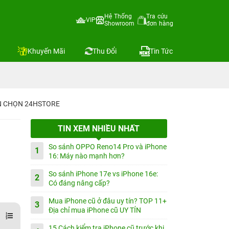
Hệ Thống
Tra cứu
VIP
Showroom
đơn hàng
Khuyến Mãi
Thu Đổi
Tin Tức
IN CHỌN 24HSTORE
TIN XEM NHIỀU NHẤT
So sánh OPPO Reno14 Pro và iPhone
1
16: Máy nào mạnh hơn?
So sánh iPhone 17e vs iPhone 16e:
2
Có đáng nâng cấp?
Mua iPhone cũ ở đâu uy tín? TOP 11+
3
Địa chỉ mua iPhone cũ UY TÍN
15 Cách kiểm tra iPhone cũ trước khi