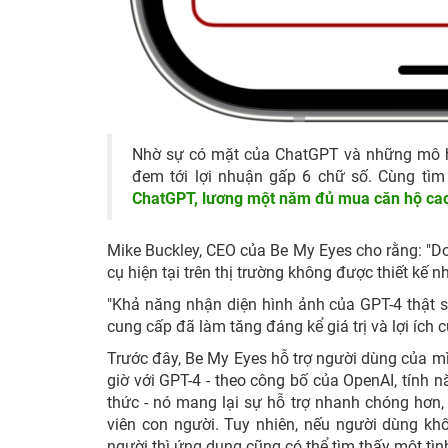
Nhờ sự có mặt của ChatGPT và những mô hìn
đem tới lợi nhuận gấp 6 chữ số. Cùng tìm
ChatGPT, lương một năm đủ mua căn hộ cao
Mike Buckley, CEO của Be My Eyes cho rằng: "D
cụ hiện tại trên thị trường không được thiết kế 
"Khả năng nhận diện hình ảnh của GPT-4 thật sự
cung cấp đã làm tăng đáng kể giá trị và lợi ích 
Trước đây, Be My Eyes hỗ trợ người dùng của m
giờ với GPT-4 - theo công bố của OpenAI, tính 
thức - nó mang lại sự hỗ trợ nhanh chóng hơn
viên con người. Tuy nhiên, nếu người dùng kh
người thì ứng dụng cũng có thể tìm thấy một tì