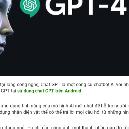
tại làng công nghệ, Chat GPT là một công cụ chatbot AI với nh
t GPT tại
sử dụng chat GPT trên Android
 ứng dụng tính năng của mô hình AI mới nhất để hỗ trợ người
g dụng nhận diện vật thể có thể trả lời mọi câu hỏi từ những hì
ng đang ngủ. Họ chỉ cần chụp ảnh một thành phần nào đó rồi