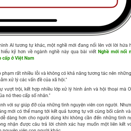
h AI tương tự khác, một nghề mới đang nổi lên với lời hứa 
 hiểu kỹ hơn về ngành nghề này qua bài viết
Nghề mới nổi 
 cấp ở Việt Nam
o phạm rất nhiều lỗi và không có khả năng tương tác nên nhữn
nhằm xử lý các vấn đề của xã hội."
 vượt trội, kết hợp nhiều lớp xử lý hình ảnh và hội thoại mà 
của nó theo cấp số nhân."
ình với sự giúp đỡ của những tình nguyện viên con người. Như
năng mới có thể mang tới kết quả tương tự với cùng bối cảnh v
, dễ dàng hơn cho người dùng khi không cần đến những tình 
ông nhận được câu trả lời chính xác hay muốn một liên kết v
nh nguyện viên con người khác.