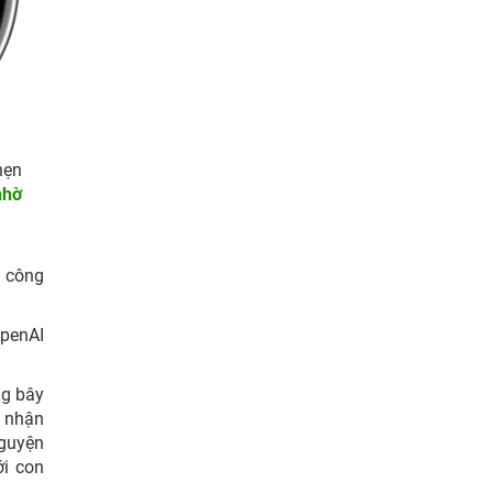
hẹn
nhờ
g công
OpenAI
ng bây
à nhận
nguyện
ới con