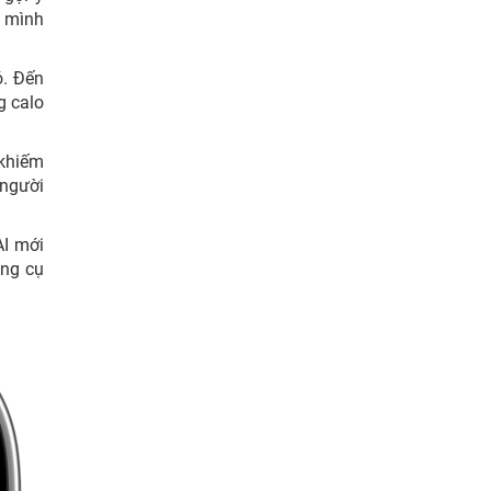
c mình
ó. Đến
g calo
 khiếm
 người
AI mới
ông cụ