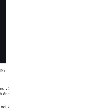
iều
 mù và
nh ảnh
 gợi ý