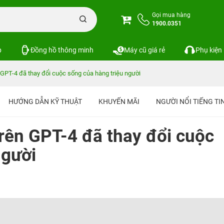
Gọi mua hàng
1900.0351
p
Đồng hồ thông minh
Máy cũ giá rẻ
Phụ kiện
 GPT-4 đã thay đổi cuộc sống của hàng triệu người
HƯỚNG DẪN KỸ THUẬT
KHUYẾN MÃI
NGƯỜI NỔI TIẾNG T
rên GPT-4 đã thay đổi cuộc
người