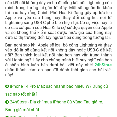
các kết nối không dây và bỏ đi cổng kết nối Lightning của
mình trong tương lai gần tới đây. Một số nguồn tin khác
thì cho hay rằng Chính Phủ Hoa Kì đang gây áp lực lên
Apple và yêu cầu hãng này thay đổi cổng kết nối từ
Lightning sang USB-C phổ biến hiện tại. Có sự việc này là
do các cơ quan của Hoa Kì lo sợ sự độc quyền của Apple
và sẽ không thể kiểm soát được mức giá của hãng này
đưa ra thị trường đến tay người tiêu dùng trong tương lai.
Bạn nghĩ sao khi Apple sẽ loại bỏ cổng Lightning và thay
vào đó là sẽ dùng kết nối không dây hoặc USB-C để kết
nối? Bạn thích loại kết nối nào hơn hay vẫn trung thành
với Lightning? Hãy cho chúng mình biết suy nghĩ của bạn
ở phần bình luận bên dưới bài viết này nhé!
24hStore
chân thành cảm ơn bạn đã dành thời gian cho bài viết
này!
iPhone 14 Pro Max sạc nhanh bao nhiêu W? Dùng củ
sạc nào tốt nhất?
24hStore - Địa chỉ mua iPhone Cũ Vũng Tàu giá rẻ,
Bảng giá mới nhất