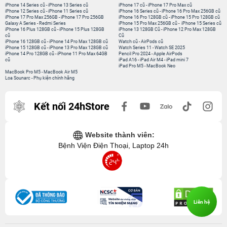
iPhone 14 Series cũ
-
iPhone 13 Series cũ
iPhone 17 cũ
-
iPhone 17 Pro Max cũ
iPhone 12 Series cũ
-
iPhone 11 Series cũ
iPhone 16 Series cũ
-
iPhone 16 Pro Max 256GB cũ
iPhone 17 Pro Max 256GB
-
iPhone 17 Pro 256GB
iPhone 16 Pro 128GB cũ
-
iPhone 15 Pro 128GB cũ
Galaxy A Series
-
Redmi Series
iPhone 15 Pro Max 256GB cũ
-
iPhone 15 Series cũ
iPhone 16 Plus 128GB cũ
-
iPhone 15 Plus 128GB
iPhone 13 128GB Cũ
-
iPhone 12 Pro Max 128GB
cũ
Cũ
iPhone 16 128GB cũ
-
iPhone 14 Pro Max 128GB cũ
Watch cũ
-
AirPods cũ
iPhone 15 128GB cũ
-
iPhone 13 Pro Max 128GB cũ
Watch Series 11
-
Watch SE 2025
iPhone 14 Pro 128GB cũ
-
iPhone 11 Pro Max 64GB
Pencil Pro 2024
-
Apple AirPods
cũ
iPad A16
-
iPad Air M4
-
iPad mini 7
iPad Pro M5
-
MacBook Neo
MacBook Pro M5
-
MacBook Air M5
Loa Sounarc
-
Phụ kiện chính hãng
Kết nối 24hStore
Website thành viên:
Bệnh Viện Điện Thoại, Laptop 24h
Liên hệ