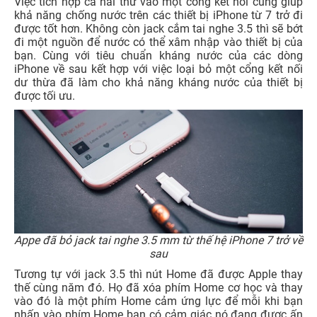
Việc tích hợp cả hai thứ vào một cổng kết nối cũng giúp
khả năng chống nước trên các thiết bị iPhone từ 7 trở đi
được tốt hơn. Không còn jack cắm tai nghe 3.5 thì sẽ bớt
đi một nguồn để nước có thể xâm nhập vào thiết bị của
bạn. Cùng với tiêu chuẩn kháng nước của các dòng
iPhone về sau kết hợp với việc loại bỏ một cổng kết nối
dư thừa đã làm cho khả năng kháng nước của thiết bị
được tối ưu.
Appe đã bỏ jack tai nghe 3.5 mm từ thế hệ iPhone 7 trở về
sau
Tương tự với jack 3.5 thì nút Home đã được Apple thay
thế cùng năm đó. Họ đã xóa phím Home cơ học và thay
vào đó là một phím Home cảm ứng lực để mỗi khi bạn
nhấn vào phím Home bạn có cảm giác nó đang được ấn