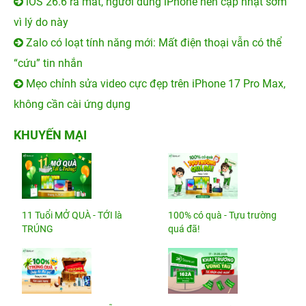
iOS 26.6 ra mắt, người dùng iPhone nên cập nhật sớm
vì lý do này
Zalo có loạt tính năng mới: Mất điện thoại vẫn có thể
“cứu” tin nhắn
Mẹo chỉnh sửa video cực đẹp trên iPhone 17 Pro Max,
không cần cài ứng dụng
KHUYẾN MẠI
11 Tuổi MỞ QUÀ - TỚI là
100% có quà - Tựu trường
TRÚNG
quá đã!