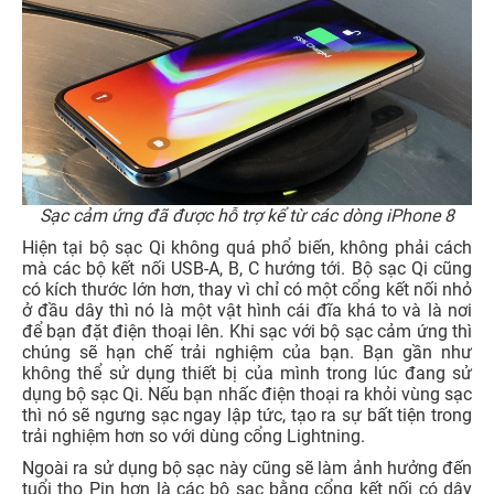
Sạc cảm ứng đã được hỗ trợ kể từ các dòng iPhone 8
Hiện tại bộ sạc Qi không quá phổ biến, không phải cách
mà các bộ kết nối USB-A, B, C hướng tới. Bộ sạc Qi cũng
có kích thước lớn hơn, thay vì chỉ có một cổng kết nối nhỏ
ở đầu dây thì nó là một vật hình cái đĩa khá to và là nơi
để bạn đặt điện thoại lên. Khi sạc với bộ sạc cảm ứng thì
chúng sẽ hạn chế trải nghiệm của bạn. Bạn gần như
không thể sử dụng thiết bị của mình trong lúc đang sử
dụng bộ sạc Qi. Nếu bạn nhấc điện thoại ra khỏi vùng sạc
thì nó sẽ ngưng sạc ngay lập tức, tạo ra sự bất tiện trong
trải nghiệm hơn so với dùng cổng Lightning.
Ngoài ra sử dụng bộ sạc này cũng sẽ làm ảnh hưởng đến
tuổi thọ Pin hơn là các bộ sạc bằng cổng kết nối có dây