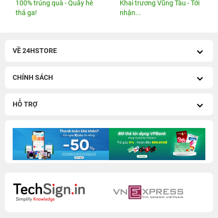
100% trúng quà - Quẫy hè
Khai trương Vũng Tàu - Tới
thả ga!
nhận...
VỀ 24HSTORE
CHÍNH SÁCH
HỖ TRỢ