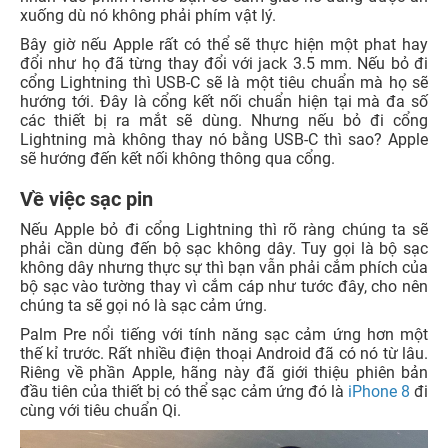
xuống dù nó không phải phím vật lý.
Bây giờ nếu Apple rất có thể sẽ thực hiện một phat hay
đổi như họ đã từng thay đổi với jack 3.5 mm. Nếu bỏ đi
cổng Lightning thì USB-C sẽ là một tiêu chuẩn mà họ sẽ
hướng tới. Đây là cổng kết nối chuẩn hiện tại mà đa số
các thiết bị ra mắt sẽ dùng. Nhưng nếu bỏ đi cổng
Lightning mà không thay nó bằng USB-C thì sao? Apple
sẽ hướng đến kết nối không thông qua cổng.
Về việc sạc pin
Nếu Apple bỏ đi cổng Lightning thì rõ ràng chúng ta sẽ
phải cần dùng đến bộ sạc không dây. Tuy gọi là bộ sạc
không dây nhưng thực sự thì bạn vẫn phải cắm phích của
bộ sạc vào tường thay vì cắm cáp như tước đây, cho nên
chúng ta sẽ gọi nó là sạc cảm ứng.
Palm Pre nổi tiếng với tính năng sạc cảm ứng hơn một
thế kỉ trước. Rất nhiều điện thoại Android đã có nó từ lâu.
Riêng về phần Apple, hãng này đã giới thiệu phiên bản
đầu tiên của thiết bị có thể sạc cảm ứng đó là
iPhone 8
đi
cùng với tiêu chuẩn Qi.