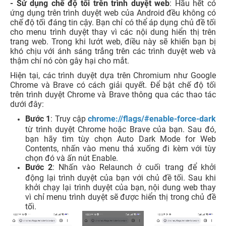
- Sử dụng chế độ tối trên trình duyệt web
: Hầu hết có
ứng dụng trên trình duyệt web của Android đều không có
chế độ tối đáng tin cậy. Bạn chỉ có thể áp dụng chủ đề tối
cho menu trình duyệt thay vì các nội dung hiển thị trên
trang web. Trong khi lướt web, điều này sẽ khiến bạn bị
khó chịu với ánh sáng trắng trên các trình duyệt web và
thậm chí nó còn gây hại cho mắt.
Hiện tại, các trình duyệt dựa trên Chromium như Google
Chrome và Brave có cách giải quyết. Để bật chế độ tối
trên trình duyệt Chrome và Brave thông qua các thao tác
dưới đây:
Bước 1
: Truy cập
chrome://flags/#enable-force-dark
từ trình duyệt Chrome hoặc Brave của bạn. Sau đó,
bạn hãy tìm tùy chọn Auto Dark Mode for Web
Contents, nhấn vào menu thả xuống đi kèm với tùy
chọn đó và ấn nút Enable.
Bước 2
: Nhấn vào Relaunch ở cuối trang để khởi
động lại trình duyệt của bạn với chủ đề tối. Sau khi
khởi chạy lại trình duyệt của bạn, nội dung web thay
vì chỉ menu trình duyệt sẽ được hiển thị trong chủ đề
tối.