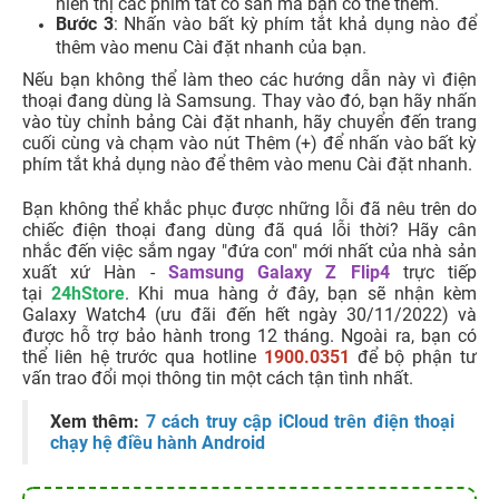
Bước 1
: Vuốt xuống từ đầu thiết bị Android của bạn
để hiển thị menu Cài đặt nhanh.
Bước 2
: Nhấn vào biểu tượng bút chì trên menu để
hiển thị các phím tắt có sẵn mà bạn có thể thêm.
Bước 3
: Nhấn vào bất kỳ phím tắt khả dụng nào để
thêm vào menu Cài đặt nhanh của bạn.
Nếu bạn không thể làm theo các hướng dẫn này vì điện
thoại đang dùng là Samsung. Thay vào đó, bạn hãy nhấn
vào tùy chỉnh bảng Cài đặt nhanh, hãy chuyển đến trang
cuối cùng và chạm vào nút Thêm (+) để nhấn vào bất kỳ
phím tắt khả dụng nào để thêm vào menu Cài đặt nhanh.
Bạn không thể khắc phục được những lỗi đã nêu trên do
chiếc điện thoại đang dùng đã quá lỗi thời? Hãy cân
nhắc đến việc sắm ngay "đứa con" mới nhất của nhà sản
xuất xứ Hàn -
Samsung Galaxy Z Flip4
trực tiếp
tại
24hStore
. Khi mua hàng ở đây, bạn sẽ nhận kèm
Galaxy
Watch4 (ưu đãi đến hết ngày 30/11/2022) và
được hỗ trợ bảo hành trong 12 tháng. Ngoài ra, bạn có
thể liên hệ trước qua hotline
1900.0351
để bộ phận tư
vấn trao đổi mọi thông tin một cách tận tình nhất.