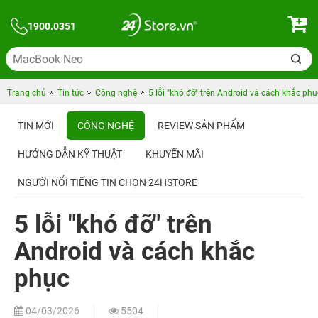
1900.0351
Trang chủ
Tin tức
Công nghệ
5 lỗi "khó đỡ" trên Android và cách khắc phụ
TIN MỚI
CÔNG NGHỆ
REVIEW SẢN PHẨM
HƯỚNG DẪN KỸ THUẬT
KHUYẾN MÃI
NGƯỜI NỔI TIẾNG TIN CHỌN 24HSTORE
5 lỗi "khó đỡ" trên
Android và cách khắc
phục
04/03/2026
5504