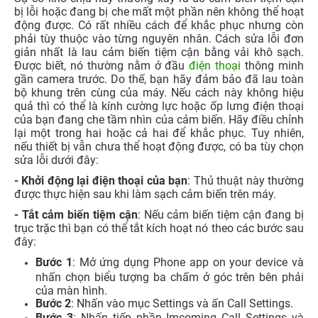
bị lỗi hoặc đang bị che mất một phần nên không thể hoạt
động được. Có rất nhiều cách để khắc phục nhưng còn
phải tùy thuộc vào từng nguyên nhân. Cách sửa lỗi đơn
giản nhất là lau cảm biến tiệm cận bằng vải khô sạch.
Được biết, nó thường nằm ở đầu
điện thoại
thông minh
gần camera trước. Do thế, bạn hãy đảm bảo đã lau toàn
bộ khung trên cùng của máy.
Nếu cách này không hiệu
quả thì có thể là kính cường lực hoặc ốp lưng điện thoại
của bạn đang che tầm nhìn của cảm biến. Hãy điều chỉnh
lại một trong hai hoặc cả hai để khắc phục. Tuy nhiên,
nếu thiết bị vẫn chưa thể hoạt động được, có ba tùy chọn
sửa lỗi dưới đây:
- Khởi động lại điện thoại của bạn
: Thủ thuật này thường
được thực hiện sau khi làm sạch cảm biến trên máy.
-
Tắt cảm biến tiệm cận
: Nếu cảm biến tiệm cận đang bị
trục trặc thì bạn có thể tắt kích hoạt nó theo các bước sau
đây:
Bước 1
: Mở ứng dụng Phone app on your device và
nhấn chọn biểu tượng ba chấm ở góc trên bên phải
của màn hình.
Bước 2
: Nhấn vào mục Settings và ấn Call Settings.
Bước 3
: Nhấn tiếp phần Imcoming Call Settings và