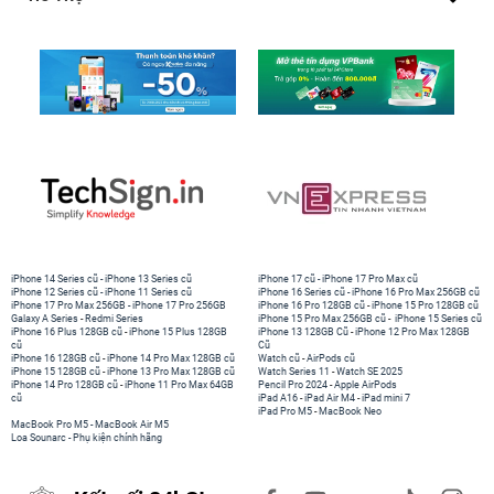
iPhone 14 Series cũ
-
iPhone 13 Series cũ
iPhone 17 cũ
-
iPhone 17 Pro Max cũ
iPhone 12 Series cũ
-
iPhone 11 Series cũ
iPhone 16 Series cũ
-
iPhone 16 Pro Max 256GB cũ
iPhone 17 Pro Max 256GB
-
iPhone 17 Pro 256GB
iPhone 16 Pro 128GB cũ
-
iPhone 15 Pro 128GB cũ
Galaxy A Series
-
Redmi Series
iPhone 15 Pro Max 256GB cũ
-
iPhone 15 Series cũ
iPhone 16 Plus 128GB cũ
-
iPhone 15 Plus 128GB
iPhone 13 128GB Cũ
-
iPhone 12 Pro Max 128GB
cũ
Cũ
iPhone 16 128GB cũ
-
iPhone 14 Pro Max 128GB cũ
Watch cũ
-
AirPods cũ
iPhone 15 128GB cũ
-
iPhone 13 Pro Max 128GB cũ
Watch Series 11
-
Watch SE 2025
iPhone 14 Pro 128GB cũ
-
iPhone 11 Pro Max 64GB
Pencil Pro 2024
-
Apple AirPods
cũ
iPad A16
-
iPad Air M4
-
iPad mini 7
iPad Pro M5
-
MacBook Neo
MacBook Pro M5
-
MacBook Air M5
Loa Sounarc
-
Phụ kiện chính hãng