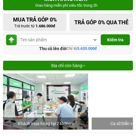
Giao hàng miễn phí siêu tốc trong 2h
MUA TRẢ GÓP 0%
TRẢ GÓP 0% QUA THẺ
Trả trước từ
1.686.000đ
Kiểm tra
Thu cũ lên đời
Chỉ từ
5.620.000đ
Địa chỉ còn hàng
Khách mua hàng tại 24hStore
Ca sĩ/Diễn v