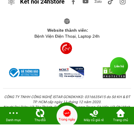
Kết nối 24hStore
Website thành viên:
Bệnh Viện Điện Thoại, Laptop 24h
Liên hệ
CÔNG TY TNHH CÔNG NGHỆ ISTAR GCNDKHKD: 0316635415 do Sở KH & ĐT
TP. HCM cấp ngày 11 tháng 12 năm 2020.
Người Đại Diện: Hồ Tác Thành. Địa chỉ: 389 Quang Trung, Gò Vấp, Hồ Chí Minh.
Trong ngày
Danh mục
Thu-đổi
Máy cũ giá rẻ
Trang chủ