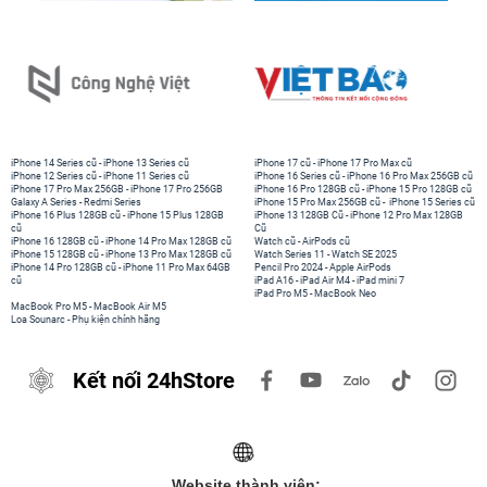
iPhone 14 Series cũ
-
iPhone 13 Series cũ
iPhone 17 cũ
-
iPhone 17 Pro Max cũ
iPhone 12 Series cũ
-
iPhone 11 Series cũ
iPhone 16 Series cũ
-
iPhone 16 Pro Max 256GB cũ
iPhone 17 Pro Max 256GB
-
iPhone 17 Pro 256GB
iPhone 16 Pro 128GB cũ
-
iPhone 15 Pro 128GB cũ
Galaxy A Series
-
Redmi Series
iPhone 15 Pro Max 256GB cũ
-
iPhone 15 Series cũ
iPhone 16 Plus 128GB cũ
-
iPhone 15 Plus 128GB
iPhone 13 128GB Cũ
-
iPhone 12 Pro Max 128GB
cũ
Cũ
iPhone 16 128GB cũ
-
iPhone 14 Pro Max 128GB cũ
Watch cũ
-
AirPods cũ
iPhone 15 128GB cũ
-
iPhone 13 Pro Max 128GB cũ
Watch Series 11
-
Watch SE 2025
iPhone 14 Pro 128GB cũ
-
iPhone 11 Pro Max 64GB
Pencil Pro 2024
-
Apple AirPods
cũ
iPad A16
-
iPad Air M4
-
iPad mini 7
iPad Pro M5
-
MacBook Neo
MacBook Pro M5
-
MacBook Air M5
Loa Sounarc
-
Phụ kiện chính hãng
Kết nối 24hStore
Website thành viên: