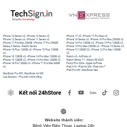
iPhone 14 Series cũ
-
iPhone 13 Series cũ
iPhone 17 cũ
-
iPhone 17 Pro Max cũ
iPhone 12 Series cũ
-
iPhone 11 Series cũ
iPhone 16 Series cũ
-
iPhone 16 Pro Max 256GB cũ
iPhone 17 Pro Max 256GB
-
iPhone 17 Pro 256GB
iPhone 16 Pro 128GB cũ
-
iPhone 15 Pro 128GB cũ
Galaxy A Series
-
Redmi Series
iPhone 15 Pro Max 256GB cũ
-
iPhone 15 Series cũ
iPhone 16 Plus 128GB cũ
-
iPhone 15 Plus 128GB
iPhone 13 128GB Cũ
-
iPhone 12 Pro Max 128GB
cũ
Cũ
iPhone 16 128GB cũ
-
iPhone 14 Pro Max 128GB cũ
Watch cũ
-
AirPods cũ
iPhone 15 128GB cũ
-
iPhone 13 Pro Max 128GB cũ
Watch Series 11
-
Watch SE 2025
iPhone 14 Pro 128GB cũ
-
iPhone 11 Pro Max 64GB
Pencil Pro 2024
-
Apple AirPods
cũ
iPad A16
-
iPad Air M4
-
iPad mini 7
iPad Pro M5
-
MacBook Neo
MacBook Pro M5
-
MacBook Air M5
Loa Sounarc
-
Phụ kiện chính hãng
Kết nối 24hStore
Website thành viên:
Bệnh Viện Điện Thoại, Laptop 24h