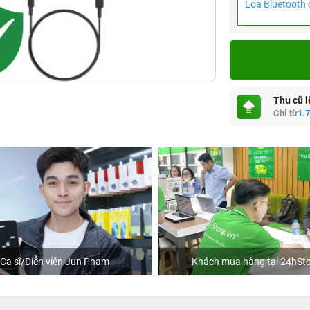
Loa Bluetooth 
Thu cũ l
Chỉ từ
1.
Ca sĩ/Diễn viên Jun Phạm
Khách mua hàng tại 24hSto