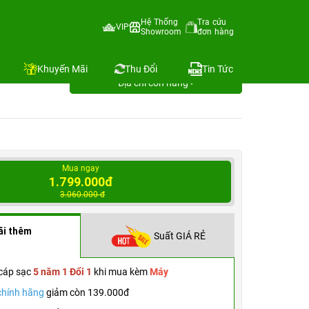
Hệ Thống
Tra cứu
VIP
Showroom
đơn hàng
1 12
Khuyến Mãi
Thu Đổi
Tin Tức
Địa chỉ còn hàng
Mua ngay
1.799.000đ
3.060.000 đ
ãi thêm
Suất GIÁ RẺ
cáp sạc
5 năm 1 Đổi 1
khi mua kèm
Máy
chính hãng
giảm còn 139.000đ