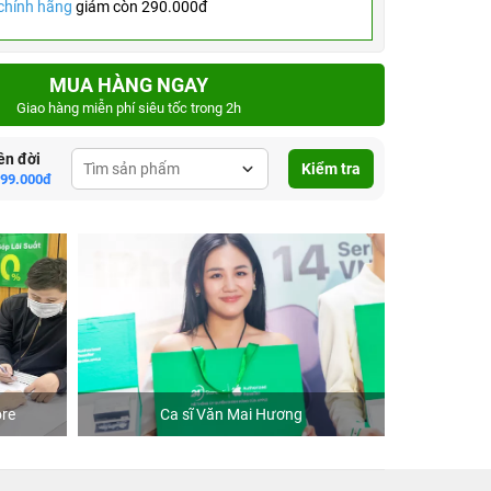
chính hãng
giảm còn 290.000đ
MUA HÀNG NGAY
Giao hàng miễn phí siêu tốc trong 2h
ên đời
Kiểm tra
799.000đ
re
Ca sĩ Văn Mai Hương
Khách