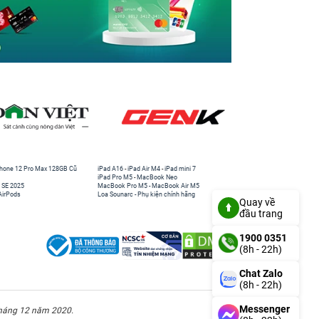
hone 12 Pro Max 128GB Cũ
iPad A16
-
iPad Air M4
-
iPad mini 7
iPad Pro M5
-
MacBook Neo
 SE 2025
MacBook Pro M5
-
MacBook Air M5
AirPods
Loa Sounarc
-
Phụ kiện chính hãng
Quay về
đầu trang
1900 0351
(8h - 22h)
Chat Zalo
(8h - 22h)
Messenger
háng 12 năm 2020.