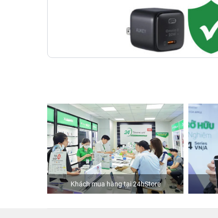
ập
Khách mua hàng tại 24hStore