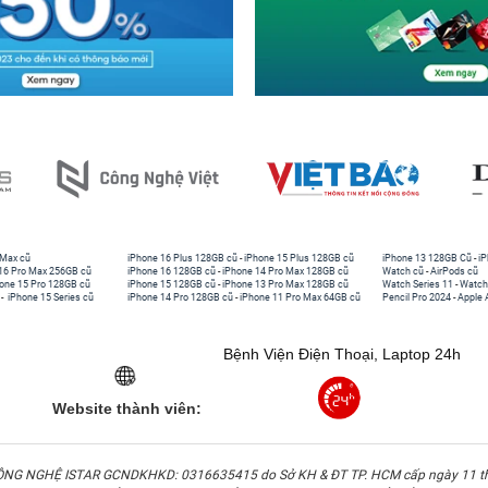
 Max cũ
iPhone 16 Plus 128GB cũ
-
iPhone 15 Plus 128GB cũ
iPhone 13 128GB Cũ
-
iP
16 Pro Max 256GB cũ
iPhone 16 128GB cũ
-
iPhone 14 Pro Max 128GB cũ
Watch cũ
-
AirPods cũ
one 15 Pro 128GB cũ
iPhone 15 128GB cũ
-
iPhone 13 Pro Max 128GB cũ
Watch Series 11
-
Watch
-
iPhone 15 Series cũ
iPhone 14 Pro 128GB cũ
-
iPhone 11 Pro Max 64GB cũ
Pencil Pro 2024
-
Apple 
Bệnh Viện Điện Thoại, Laptop 24h
Website thành viên:
G NGHỆ ISTAR GCNDKHKD: 0316635415 do Sở KH & ĐT TP. HCM cấp ngày 11 t