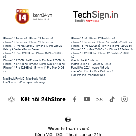
iPhone 14 Series cũ
-
iPhone 13 Series cũ
iPhone 17 cũ
-
iPhone 17 Pro Max cũ
iPhone 12 Series cũ
-
iPhone 11 Series cũ
iPhone 16 Series cũ
-
iPhone 16 Pro Max 256GB cũ
iPhone 17 Pro Max 256GB
-
iPhone 17 Pro 256GB
iPhone 16 Pro 128GB cũ
-
iPhone 15 Pro 128GB cũ
Galaxy A Series
-
Redmi Series
iPhone 15 Pro Max 256GB cũ
-
iPhone 15 Series cũ
iPhone 16 Plus 128GB cũ
-
iPhone 15 Plus 128GB
iPhone 13 128GB Cũ
-
iPhone 12 Pro Max 128GB
cũ
Cũ
iPhone 16 128GB cũ
-
iPhone 14 Pro Max 128GB cũ
Watch cũ
-
AirPods cũ
iPhone 15 128GB cũ
-
iPhone 13 Pro Max 128GB cũ
Watch Series 11
-
Watch SE 2025
iPhone 14 Pro 128GB cũ
-
iPhone 11 Pro Max 64GB
Pencil Pro 2024
-
Apple AirPods
cũ
iPad A16
-
iPad Air M4
-
iPad mini 7
iPad Pro M5
-
MacBook Neo
MacBook Pro M5
-
MacBook Air M5
Loa Sounarc
-
Phụ kiện chính hãng
Kết nối 24hStore
Website thành viên:
Bệnh Viện Điện Thoại, Laptop 24h