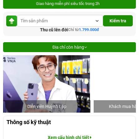
Giao hàng miễn phí siêu tốc trong 2h
Kiểm tra
Thu cũ lên đời
Chỉ từ
1.799.000đ
Địa chỉ còn hàng
Diễn viên Huỳnh Lập
Khách mua hàng
Thông số kỹ thuật
Xem cấu hình chi tiết