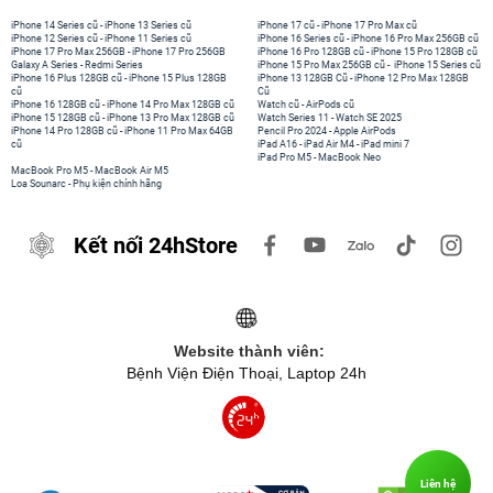
iPhone 14 Series cũ
-
iPhone 13 Series cũ
iPhone 17 cũ
-
iPhone 17 Pro Max cũ
iPhone 12 Series cũ
-
iPhone 11 Series cũ
iPhone 16 Series cũ
-
iPhone 16 Pro Max 256GB cũ
iPhone 17 Pro Max 256GB
-
iPhone 17 Pro 256GB
iPhone 16 Pro 128GB cũ
-
iPhone 15 Pro 128GB cũ
Galaxy A Series
-
Redmi Series
iPhone 15 Pro Max 256GB cũ
-
iPhone 15 Series cũ
iPhone 16 Plus 128GB cũ
-
iPhone 15 Plus 128GB
iPhone 13 128GB Cũ
-
iPhone 12 Pro Max 128GB
cũ
Cũ
iPhone 16 128GB cũ
-
iPhone 14 Pro Max 128GB cũ
Watch cũ
-
AirPods cũ
iPhone 15 128GB cũ
-
iPhone 13 Pro Max 128GB cũ
Watch Series 11
-
Watch SE 2025
iPhone 14 Pro 128GB cũ
-
iPhone 11 Pro Max 64GB
Pencil Pro 2024
-
Apple AirPods
cũ
iPad A16
-
iPad Air M4
-
iPad mini 7
iPad Pro M5
-
MacBook Neo
MacBook Pro M5
-
MacBook Air M5
Loa Sounarc
-
Phụ kiện chính hãng
Kết nối 24hStore
Website thành viên:
Bệnh Viện Điện Thoại, Laptop 24h
Liên hệ