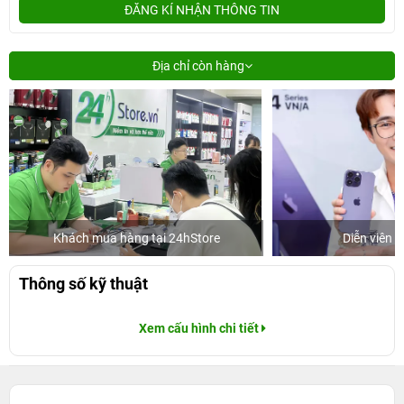
ĐĂNG KÍ NHẬN THÔNG TIN
Địa chỉ còn hàng
Khách mua hàng tại 24hStore
Diễn viên 
Thông số kỹ thuật
Xem cấu hình chi tiết