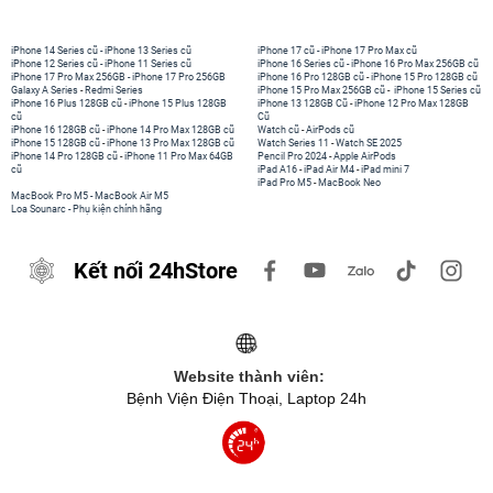
iPhone 14 Series cũ
-
iPhone 13 Series cũ
iPhone 17 cũ
-
iPhone 17 Pro Max cũ
iPhone 12 Series cũ
-
iPhone 11 Series cũ
iPhone 16 Series cũ
-
iPhone 16 Pro Max 256GB cũ
iPhone 17 Pro Max 256GB
-
iPhone 17 Pro 256GB
iPhone 16 Pro 128GB cũ
-
iPhone 15 Pro 128GB cũ
Galaxy A Series
-
Redmi Series
iPhone 15 Pro Max 256GB cũ
-
iPhone 15 Series cũ
iPhone 16 Plus 128GB cũ
-
iPhone 15 Plus 128GB
iPhone 13 128GB Cũ
-
iPhone 12 Pro Max 128GB
cũ
Cũ
iPhone 16 128GB cũ
-
iPhone 14 Pro Max 128GB cũ
Watch cũ
-
AirPods cũ
iPhone 15 128GB cũ
-
iPhone 13 Pro Max 128GB cũ
Watch Series 11
-
Watch SE 2025
iPhone 14 Pro 128GB cũ
-
iPhone 11 Pro Max 64GB
Pencil Pro 2024
-
Apple AirPods
cũ
iPad A16
-
iPad Air M4
-
iPad mini 7
iPad Pro M5
-
MacBook Neo
MacBook Pro M5
-
MacBook Air M5
Loa Sounarc
-
Phụ kiện chính hãng
Kết nối 24hStore
Website thành viên:
Bệnh Viện Điện Thoại, Laptop 24h