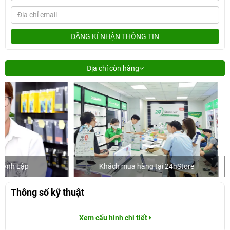
ĐĂNG KÍ NHẬN THÔNG TIN
Địa chỉ còn hàng
Khách mua hàng tại 24hStore
Ca sĩ/Diễn
Thông số kỹ thuật
Xem cấu hình chi tiết