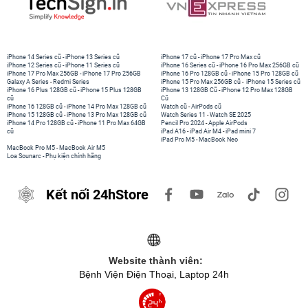
iPhone 14 Series cũ
-
iPhone 13 Series cũ
iPhone 17 cũ
-
iPhone 17 Pro Max cũ
iPhone 12 Series cũ
-
iPhone 11 Series cũ
iPhone 16 Series cũ
-
iPhone 16 Pro Max 256GB cũ
iPhone 17 Pro Max 256GB
-
iPhone 17 Pro 256GB
iPhone 16 Pro 128GB cũ
-
iPhone 15 Pro 128GB cũ
Galaxy A Series
-
Redmi Series
iPhone 15 Pro Max 256GB cũ
-
iPhone 15 Series cũ
iPhone 16 Plus 128GB cũ
-
iPhone 15 Plus 128GB
iPhone 13 128GB Cũ
-
iPhone 12 Pro Max 128GB
cũ
Cũ
iPhone 16 128GB cũ
-
iPhone 14 Pro Max 128GB cũ
Watch cũ
-
AirPods cũ
iPhone 15 128GB cũ
-
iPhone 13 Pro Max 128GB cũ
Watch Series 11
-
Watch SE 2025
iPhone 14 Pro 128GB cũ
-
iPhone 11 Pro Max 64GB
Pencil Pro 2024
-
Apple AirPods
cũ
iPad A16
-
iPad Air M4
-
iPad mini 7
iPad Pro M5
-
MacBook Neo
MacBook Pro M5
-
MacBook Air M5
Loa Sounarc
-
Phụ kiện chính hãng
Kết nối 24hStore
Website thành viên:
Bệnh Viện Điện Thoại, Laptop 24h