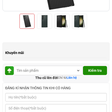
Khuyến mãi
Kiểm tra
Thu cũ lên đời
Chỉ từ
Liên hệ
ĐĂNG KÍ NHẬN THÔNG TIN KHI CÓ HÀNG