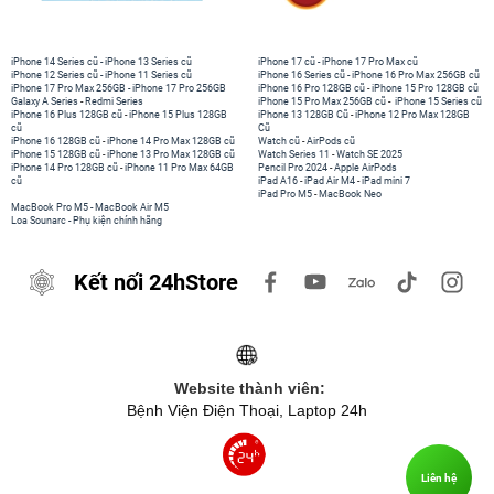
vàng theo thời gian và giữ được vẻ ngoài rõ ràng đến
100%.
iPhone 14 Series cũ
-
iPhone 13 Series cũ
iPhone 17 cũ
-
iPhone 17 Pro Max cũ
iPhone 12 Series cũ
-
iPhone 11 Series cũ
iPhone 16 Series cũ
-
iPhone 16 Pro Max 256GB cũ
iPhone 17 Pro Max 256GB
-
iPhone 17 Pro 256GB
iPhone 16 Pro 128GB cũ
-
iPhone 15 Pro 128GB cũ
Galaxy A Series
-
Redmi Series
iPhone 15 Pro Max 256GB cũ
-
iPhone 15 Series cũ
iPhone 16 Plus 128GB cũ
-
iPhone 15 Plus 128GB
iPhone 13 128GB Cũ
-
iPhone 12 Pro Max 128GB
cũ
Cũ
iPhone 16 128GB cũ
-
iPhone 14 Pro Max 128GB cũ
Watch cũ
-
AirPods cũ
iPhone 15 128GB cũ
-
iPhone 13 Pro Max 128GB cũ
Watch Series 11
-
Watch SE 2025
iPhone 14 Pro 128GB cũ
-
iPhone 11 Pro Max 64GB
Pencil Pro 2024
-
Apple AirPods
cũ
iPad A16
-
iPad Air M4
-
iPad mini 7
iPad Pro M5
-
MacBook Neo
MacBook Pro M5
-
MacBook Air M5
Loa Sounarc
-
Phụ kiện chính hãng
Kết nối 24hStore
Ốp lưng Samsung Z Flip3 5G chính hãng vô cùng
thông minh khi kết hợp vòng đeo ngón tay
Website thành viên:
- Phụ kiện này không chỉ có thiết kế bảo vệ đường viền
Bệnh Viện Điện Thoại, Laptop 24h
mỏng mà còn có một vòng hữu ích được tích hợp sẵn
trong vỏ.
Liên hệ