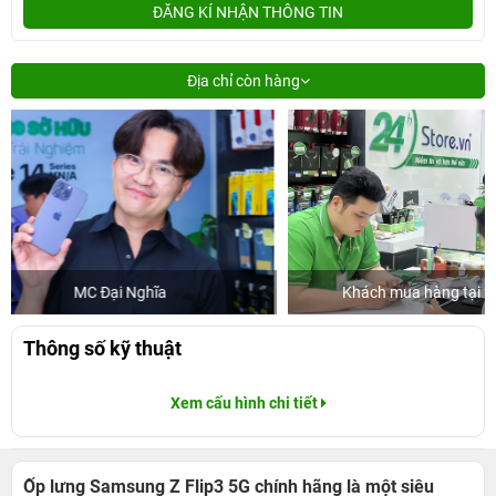
ĐĂNG KÍ NHẬN THÔNG TIN
Địa chỉ còn hàng
Khách mua hàng tại 24hStore
D
Thông số kỹ thuật
Xem cấu hình chi tiết
Ốp lưng Samsung Z Flip3 5G chính hãng là một siêu