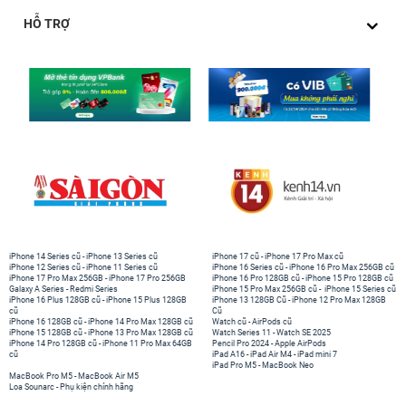
HỖ TRỢ
iPhone 14 Series cũ
-
iPhone 13 Series cũ
iPhone 17 cũ
-
iPhone 17 Pro Max cũ
iPhone 12 Series cũ
-
iPhone 11 Series cũ
iPhone 16 Series cũ
-
iPhone 16 Pro Max 256GB cũ
iPhone 17 Pro Max 256GB
-
iPhone 17 Pro 256GB
iPhone 16 Pro 128GB cũ
-
iPhone 15 Pro 128GB cũ
Galaxy A Series
-
Redmi Series
iPhone 15 Pro Max 256GB cũ
-
iPhone 15 Series cũ
iPhone 16 Plus 128GB cũ
-
iPhone 15 Plus 128GB
iPhone 13 128GB Cũ
-
iPhone 12 Pro Max 128GB
cũ
Cũ
iPhone 16 128GB cũ
-
iPhone 14 Pro Max 128GB cũ
Watch cũ
-
AirPods cũ
iPhone 15 128GB cũ
-
iPhone 13 Pro Max 128GB cũ
Watch Series 11
-
Watch SE 2025
iPhone 14 Pro 128GB cũ
-
iPhone 11 Pro Max 64GB
Pencil Pro 2024
-
Apple AirPods
cũ
iPad A16
-
iPad Air M4
-
iPad mini 7
iPad Pro M5
-
MacBook Neo
MacBook Pro M5
-
MacBook Air M5
Loa Sounarc
-
Phụ kiện chính hãng