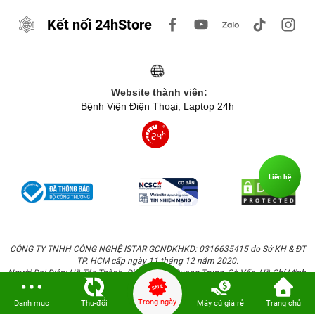
Kết nối 24hStore
Website thành viên:
Bệnh Viện Điện Thoại, Laptop 24h
Liên hệ
CÔNG TY TNHH CÔNG NGHỆ ISTAR GCNDKHKD: 0316635415 do Sở KH & ĐT
TP. HCM cấp ngày 11 tháng 12 năm 2020.
Người Đại Diện: Hồ Tác Thành. Địa chỉ: 389 Quang Trung, Gò Vấp, Hồ Chí Minh.
Trong ngày
Danh mục
Thu-đổi
Máy cũ giá rẻ
Trang chủ