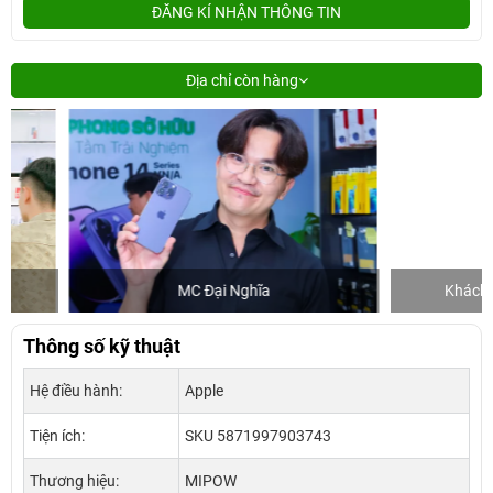
ĐĂNG KÍ NHẬN THÔNG TIN
Địa chỉ còn hàng
MC Đại Nghĩa
Khách mua hàn
Thông số kỹ thuật
Hệ điều hành:
Apple
Tiện ích:
SKU 5871997903743
Thương hiệu:
MIPOW