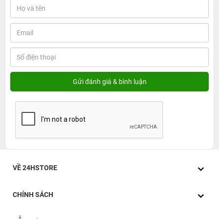
Ốp lưng Mipow Tempered Glass iPhone 12 Pro Max vừa
thoải mái giúp bạn khoe vẻ đẹp nguyên bản của Apple
iPhone, vừa bảo vệ tối ưu dế yêu của bạn.
Chất liệu ốp được làm bằng TPU dẻo trong suốt các cạnh
viền và mặt lưng làm bằng nhựa cứng giúp bảo vệ tối ưu
điện thoại. Kích cỡ nhỏ gọn, ôm trọn từng góc cạnh viền
của thân máy iPhone 12 Pro Max. Chất liệu trơn mịn của
ốp giúp bạn lau chùi và vệ sinh thiết bị một cách dễ dàng.
Mặt lưng cứng trong suốt khoe trọn được vẻ đẹp nguyên
bản nhất của iPhone 12 Pro Max. Không chỉ vậy, Mipow
đã thử nghiệm nhiều lần để tránh tình trạng ố vàng trong
suốt vòng đời sử dụng.
VỀ 24HSTORE
CHÍNH SÁCH