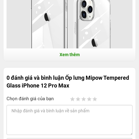
Xem thêm
0 đánh giá và bình luận
Ốp lưng Mipow Tempered
Glass iPhone 12 Pro Max
Chọn đánh giá của bạn
Ốp lưng Mipow Tempered Glass iPhone 12
Pro Max - Bảo vệ tối ưu, khoe trọn vẻ đẹp
nguyên bản
Thiết kế tinh tế