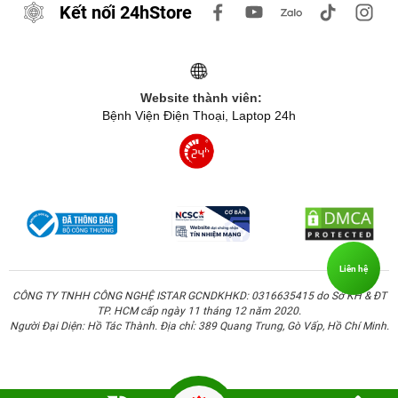
Tính năng bảo vệ bền bỉ
Kết nối 24hStore
Ốp lưng của Mipow từ lâu đã nổi tiếng với thiết kế tinh tế
và độ bảo vệ hoàn hảo cho iPhone. Với ốp lưng Mipow
bạn sẽ không phải chịu đựng sự phiền phức mà tình
Website thành viên:
trạng chống bám mồ hôi và dấu vân tay gây ra. Nhờ đó,
Bệnh Viện Điện Thoại, Laptop 24h
chủ nhân của iPhone 12 Pro Max sẽ cầm nắm chiếc điện
thoại đắt giá một cách dễ dàng hơn.
Liên hệ
CÔNG TY TNHH CÔNG NGHỆ ISTAR GCNDKHKD: 0316635415 do Sở KH & ĐT
TP. HCM cấp ngày 11 tháng 12 năm 2020.
Người Đại Diện: Hồ Tác Thành. Địa chỉ: 389 Quang Trung, Gò Vấp, Hồ Chí Minh.