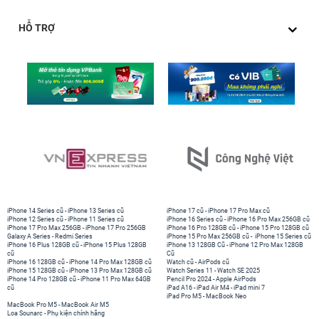
HỖ TRỢ
iPhone 14 Series cũ
-
iPhone 13 Series cũ
iPhone 17 cũ
-
iPhone 17 Pro Max cũ
iPhone 12 Series cũ
-
iPhone 11 Series cũ
iPhone 16 Series cũ
-
iPhone 16 Pro Max 256GB cũ
iPhone 17 Pro Max 256GB
-
iPhone 17 Pro 256GB
iPhone 16 Pro 128GB cũ
-
iPhone 15 Pro 128GB cũ
Galaxy A Series
-
Redmi Series
iPhone 15 Pro Max 256GB cũ
-
iPhone 15 Series cũ
iPhone 16 Plus 128GB cũ
-
iPhone 15 Plus 128GB
iPhone 13 128GB Cũ
-
iPhone 12 Pro Max 128GB
cũ
Cũ
iPhone 16 128GB cũ
-
iPhone 14 Pro Max 128GB cũ
Watch cũ
-
AirPods cũ
iPhone 15 128GB cũ
-
iPhone 13 Pro Max 128GB cũ
Watch Series 11
-
Watch SE 2025
iPhone 14 Pro 128GB cũ
-
iPhone 11 Pro Max 64GB
Pencil Pro 2024
-
Apple AirPods
cũ
iPad A16
-
iPad Air M4
-
iPad mini 7
iPad Pro M5
-
MacBook Neo
MacBook Pro M5
-
MacBook Air M5
Loa Sounarc
-
Phụ kiện chính hãng