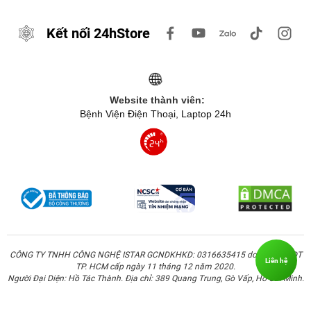
Kết nối 24hStore
Website thành viên:
Bệnh Viện Điện Thoại, Laptop 24h
CÔNG TY TNHH CÔNG NGHỆ ISTAR GCNDKHKD: 0316635415 do Sở KH & ĐT
Liên hệ
TP. HCM cấp ngày 11 tháng 12 năm 2020.
Người Đại Diện: Hồ Tác Thành. Địa chỉ: 389 Quang Trung, Gò Vấp, Hồ Chí Minh.