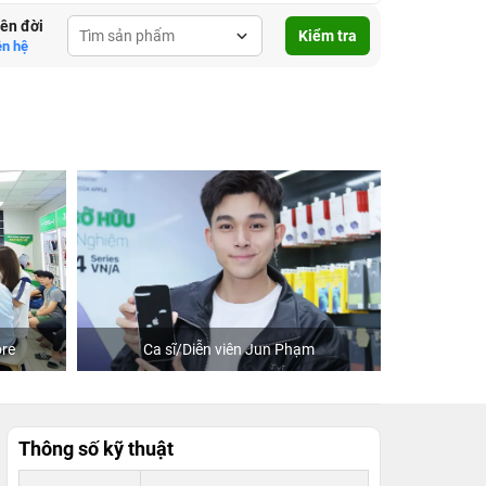
lên đời
Kiểm tra
ên hệ
re
Ca sĩ/Diễn viên Jun Phạm
Khách
Thông số kỹ thuật