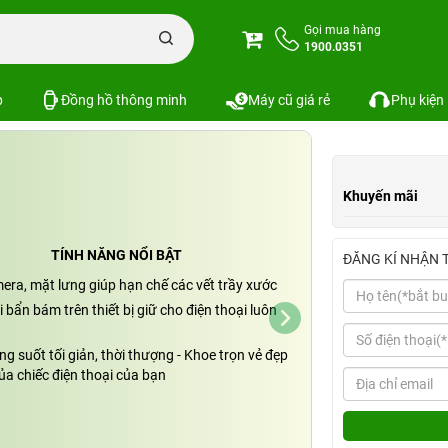
Ốp lưng Samsung Galaxy A05 dẻo trong suốt
Gọi mua hàng
1900.0351
rong suốt
Xem cấu hình
So sánh
SKU:
p
Đồng hồ thông minh
Máy cũ giá rẻ
Phụ kiện
Khuyến mãi
TÍNH NĂNG NỔI BẬT
ĐĂNG KÍ NHẬN 
era, mặt lưng giúp hạn chế các vết trầy xước
 bẩn bám trên thiết bị giữ cho điện thoại luôn
ong suốt tối giản, thời thượng - Khoe trọn vẻ đẹp
ủa chiếc điện thoại của bạn