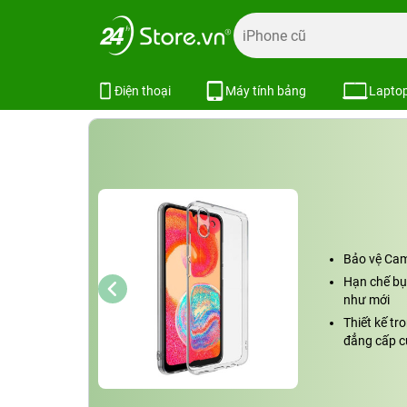
Trang chủ
Phụ kiện
Ốp lưng
Bao da ốp lưng Samsung
Ốp lưng Samsung Galaxy A05 dẻo t
Điện thoại
Máy tính bảng
Lapto
Bảo vệ Cam
Hạn chế bụi
như mới
Thiết kế tr
đẳng cấp c