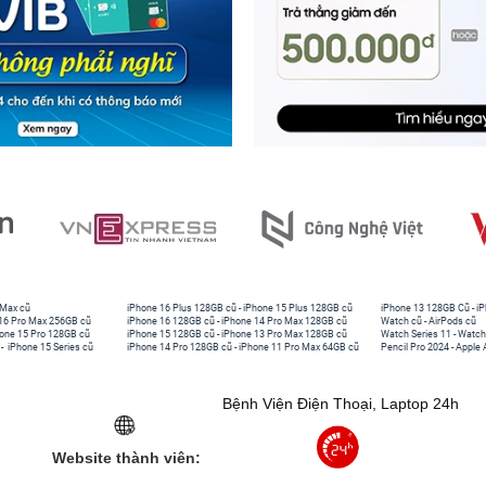
 Max cũ
iPhone 16 Plus 128GB cũ
-
iPhone 15 Plus 128GB cũ
iPhone 13 128GB Cũ
-
iP
16 Pro Max 256GB cũ
iPhone 16 128GB cũ
-
iPhone 14 Pro Max 128GB cũ
Watch cũ
-
AirPods cũ
one 15 Pro 128GB cũ
iPhone 15 128GB cũ
-
iPhone 13 Pro Max 128GB cũ
Watch Series 11
-
Watch
-
iPhone 15 Series cũ
iPhone 14 Pro 128GB cũ
-
iPhone 11 Pro Max 64GB cũ
Pencil Pro 2024
-
Apple 
Bệnh Viện Điện Thoại, Laptop 24h
Website thành viên: