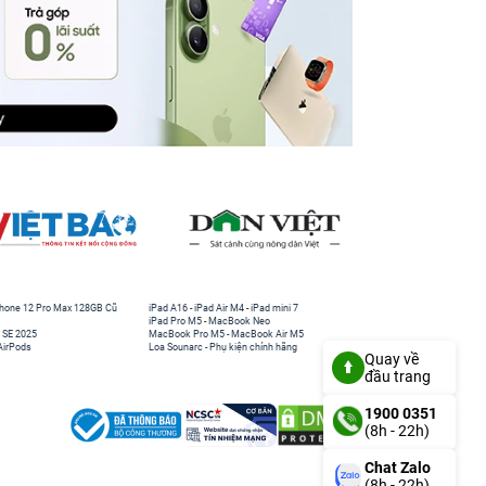
hone 12 Pro Max 128GB Cũ
iPad A16
-
iPad Air M4
-
iPad mini 7
iPad Pro M5
-
MacBook Neo
 SE 2025
MacBook Pro M5
-
MacBook Air M5
AirPods
Loa Sounarc
-
Phụ kiện chính hãng
Quay về
đầu trang
1900 0351
(8h - 22h)
Chat Zalo
(8h - 22h)