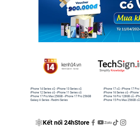
iPhone 14 Series cũ
-
iPhone 13 Series cũ
iPhone 17 cũ
-
iPhone 17 Pro
iPhone 12 Series cũ
-
iPhone 11 Series cũ
iPhone 16 Series cũ
-
iPhone 
iPhone 17 Pro Max 256GB
-
iPhone 17 Pro 256GB
iPhone 16 Pro 128GB cũ
-
iPh
Galaxy A Series
-
Redmi Series
iPhone 15 Pro Max 256GB cũ
Kết nối 24hStore