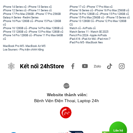
iPhone 14 Series cũ
-
iPhone 13 Series cũ
iPhone 17 cũ
-
iPhone 17 Pro Max cũ
iPhone 12 Series cũ
-
iPhone 11 Series cũ
iPhone 16 Series cũ
-
iPhone 16 Pro Max 256GB cũ
iPhone 17 Pro Max 256GB
-
iPhone 17 Pro 256GB
iPhone 16 Pro 128GB cũ
-
iPhone 15 Pro 128GB cũ
Galaxy A Series
-
Redmi Series
iPhone 15 Pro Max 256GB cũ
-
iPhone 15 Series cũ
iPhone 16 Plus 128GB cũ
-
iPhone 15 Plus 128GB
iPhone 13 128GB Cũ
-
iPhone 12 Pro Max 128GB
cũ
Cũ
iPhone 16 128GB cũ
-
iPhone 14 Pro Max 128GB cũ
Watch cũ
-
AirPods cũ
iPhone 15 128GB cũ
-
iPhone 13 Pro Max 128GB cũ
Watch Series 11
-
Watch SE 2025
iPhone 14 Pro 128GB cũ
-
iPhone 11 Pro Max 64GB
Pencil Pro 2024
-
Apple AirPods
cũ
iPad A16
-
iPad Air M4
-
iPad mini 7
iPad Pro M5
-
MacBook Neo
MacBook Pro M5
-
MacBook Air M5
Loa Sounarc
-
Phụ kiện chính hãng
Kết nối 24hStore
Website thành viên:
Bệnh Viện Điện Thoại, Laptop 24h
Liên hệ