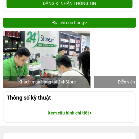
ĐĂNG KÍ NHẬN THÔNG TIN
Địa chỉ còn hàng
Khách mua hàng tại 24hStore
Diễn viên 
Thông số kỹ thuật
Xem cấu hình chi tiết