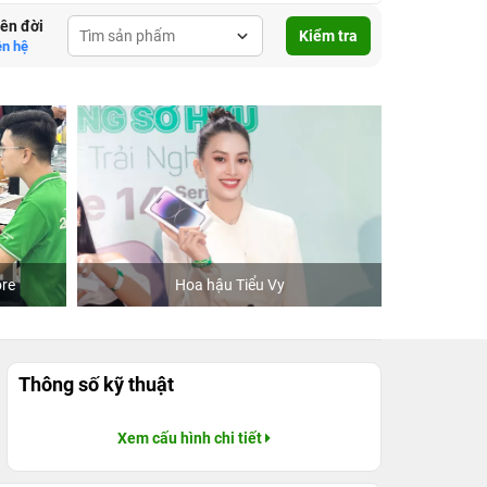
lên đời
Kiểm tra
ên hệ
re
Hoa hậu Tiểu Vy
Khách
Thông số kỹ thuật
Xem cấu hình chi tiết