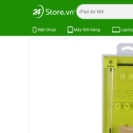
Trang chủ
Phụ kiện
Ốp lưng
Bao da ốp lưng Samsung
Ốp lưng Galaxy S8 Silicon viền m
Điện thoại
Máy tính bảng
Lapto