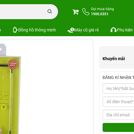
Ốp lưng Galaxy S8 Silicon viền màu BASEUS
Gọi mua hàng
1900.0351
àu BASEUS
Xem cấu hình
So sánh
SKU:
p
Đồng hồ thông minh
Máy cũ giá rẻ
Phụ kiện
Khuyến mãi
ĐĂNG KÍ NHẬN 