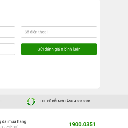
I
THU CŨ ĐỔI MỚI TẶNG 4.000.000Đ
g đài mua hàng
1900.0351
0 - 22h00)