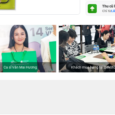
Thu cũ 
Chỉ từ
Li
Ca sĩ Văn Mai Hương
Khách mua hàng tại 24hSto