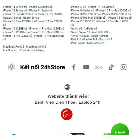
iPhone 14 Series cũ
-
iPhone 13 Series cũ
iPhone 17 cũ
-
iPhone 17 Pro Max cũ
iPhone 12 Series cũ
-
iPhone 11 Series cũ
iPhone 16 Series cũ
-
iPhone 16 Pro Max 256GB cũ
iPhone 17 Pro Max 256GB
-
iPhone 17 Pro 256GB
iPhone 16 Pro 128GB cũ
-
iPhone 15 Pro 128GB cũ
Galaxy A Series
-
Redmi Series
iPhone 15 Pro Max 256GB cũ
-
iPhone 15 Series cũ
iPhone 16 Plus 128GB cũ
-
iPhone 15 Plus 128GB
iPhone 13 128GB Cũ
-
iPhone 12 Pro Max 128GB
cũ
Cũ
iPhone 16 128GB cũ
-
iPhone 14 Pro Max 128GB cũ
Watch cũ
-
AirPods cũ
iPhone 15 128GB cũ
-
iPhone 13 Pro Max 128GB cũ
Watch Series 11
-
Watch SE 2025
iPhone 14 Pro 128GB cũ
-
iPhone 11 Pro Max 64GB
Pencil Pro 2024
-
Apple AirPods
cũ
iPad A16
-
iPad Air M4
-
iPad mini 7
iPad Pro M5
-
MacBook Neo
MacBook Pro M5
-
MacBook Air M5
Loa Sounarc
-
Phụ kiện chính hãng
Kết nối 24hStore
Website thành viên:
Bệnh Viện Điện Thoại, Laptop 24h
Liên hệ