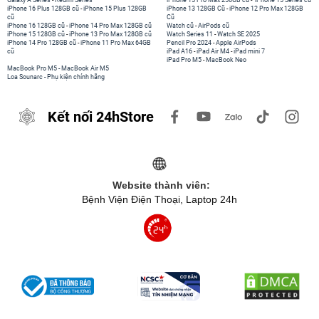
Galaxy A Series
-
Redmi Series
iPhone 15 Pro Max 256GB cũ
-
iPhone 15 Series cũ
iPhone 16 Plus 128GB cũ
-
iPhone 15 Plus 128GB
iPhone 13 128GB Cũ
-
iPhone 12 Pro Max 128GB
cũ
Cũ
iPhone 16 128GB cũ
-
iPhone 14 Pro Max 128GB cũ
Watch cũ
-
AirPods cũ
iPhone 15 128GB cũ
-
iPhone 13 Pro Max 128GB cũ
Watch Series 11
-
Watch SE 2025
iPhone 14 Pro 128GB cũ
-
iPhone 11 Pro Max 64GB
Pencil Pro 2024
-
Apple AirPods
cũ
iPad A16
-
iPad Air M4
-
iPad mini 7
iPad Pro M5
-
MacBook Neo
MacBook Pro M5
-
MacBook Air M5
Loa Sounarc
-
Phụ kiện chính hãng
Kết nối 24hStore
Website thành viên:
Bệnh Viện Điện Thoại, Laptop 24h