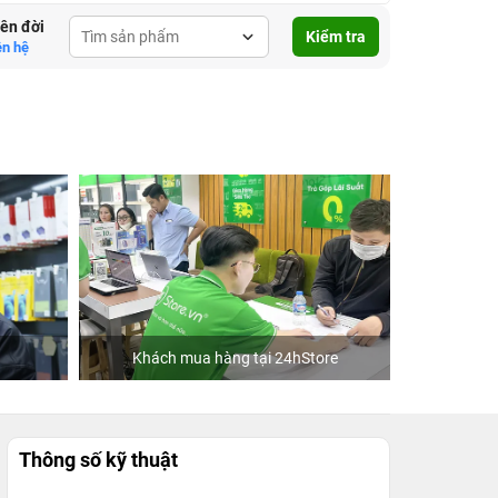
lên đời
Kiểm tra
ên hệ
Khách mua hàng tại 24hStore
C
Thông số kỹ thuật