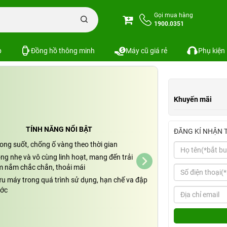
Ốp lưng ZAGG trong suốt iPhone 14 Pro Max
Gọi mua hàng
1900.0351
4 Pro Max
Xem cấu hình
So sánh
SKU:
p
Đồng hồ thông minh
Máy cũ giá rẻ
Phụ kiện
Khuyến mãi
TÍNH NĂNG NỔI BẬT
ĐĂNG KÍ NHẬN 
ong suốt, chống ố vàng theo thời gian
ng nhẹ và vô cùng linh hoạt, mang đến trải
 nắm chắc chắn, thoải mái
ưu máy trong quá trình sử dụng, hạn chế va đập
ước