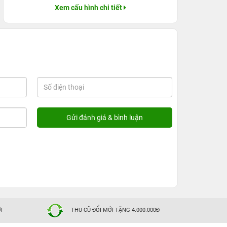
Xem cấu hình chi tiết
I
THU CŨ ĐỔI MỚI TẶNG 4.000.000Đ