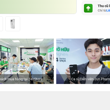
Thu cũ 
Chỉ từ
Li
hách mua hàng tại 24hStore
Ca sĩ/Diễn viên Jun Phạm