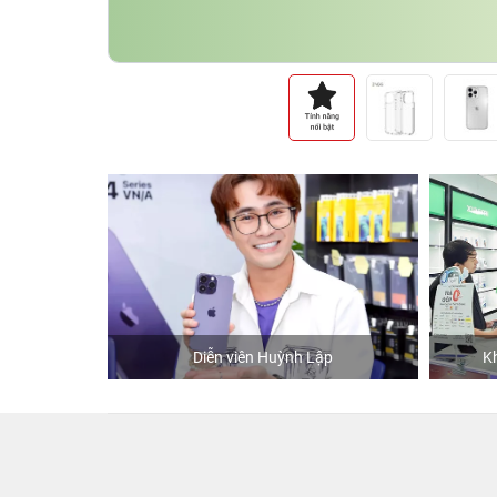
hStore
Diễn viên Huỳnh Lập
K