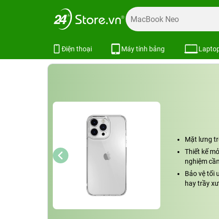
Trang chủ
Phụ kiện
Ốp lưng
Bao da ốp lưng iPhone
Ốp lưng ZAGG trong suốt iPhone 1
Điện thoại
Máy tính bảng
Lapto
Mặt lưng tr
Thiết kế mỏ
nghiệm cầm
Bảo vệ tối 
hay trầy x