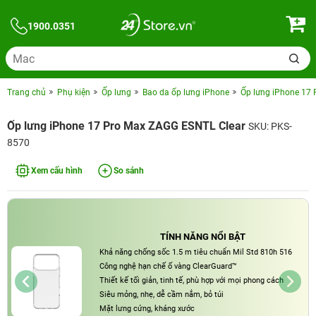
1900.0351
Trang chủ
Phụ kiện
Ốp lưng
Bao da ốp lưng iPhone
Ốp lưng iPhone 17
Ốp lưng iPhone 17 Pro Max ZAGG ESNTL Clear
SKU: PKS-
8570
Xem cấu hình
So sánh
TÍNH NĂNG NỔI BẬT
Khả năng chống sốc 1.5 m tiêu chuẩn Mil Std 810h 516
Công nghệ hạn chế ố vàng ClearGuard™
Thiết kế tối giản, tinh tế, phù hợp với mọi phong cách
Siêu mỏng, nhẹ, dễ cầm nắm, bỏ túi
Mặt lưng cứng, kháng xước