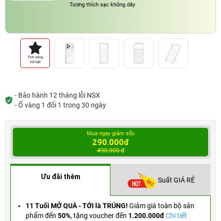
Tương thích sạc không dây
- Bảo hành 12 tháng lỗi NSX
- Ố vàng 1 đổi 1 trong 30 ngày
Mua ngay giảm sốc
290.000đ
490.000 đ
Ưu đãi thêm
Suất GIÁ RẺ
11 Tuổi MỞ QUÀ - TỚI là TRÚNG!
Giảm giá toàn bộ sản
phẩm đến
50%
,
tặng voucher đến
1.200.000đ
Chi tiết