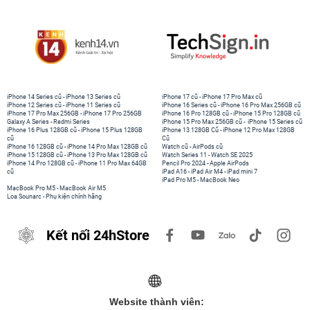
iPhone 14 Series cũ
-
iPhone 13 Series cũ
iPhone 17 cũ
-
iPhone 17 Pro Max cũ
iPhone 12 Series cũ
-
iPhone 11 Series cũ
iPhone 16 Series cũ
-
iPhone 16 Pro Max 256GB cũ
iPhone 17 Pro Max 256GB
-
iPhone 17 Pro 256GB
iPhone 16 Pro 128GB cũ
-
iPhone 15 Pro 128GB cũ
Galaxy A Series
-
Redmi Series
iPhone 15 Pro Max 256GB cũ
-
iPhone 15 Series cũ
iPhone 16 Plus 128GB cũ
-
iPhone 15 Plus 128GB
iPhone 13 128GB Cũ
-
iPhone 12 Pro Max 128GB
cũ
Cũ
iPhone 16 128GB cũ
-
iPhone 14 Pro Max 128GB cũ
Watch cũ
-
AirPods cũ
iPhone 15 128GB cũ
-
iPhone 13 Pro Max 128GB cũ
Watch Series 11
-
Watch SE 2025
iPhone 14 Pro 128GB cũ
-
iPhone 11 Pro Max 64GB
Pencil Pro 2024
-
Apple AirPods
cũ
iPad A16
-
iPad Air M4
-
iPad mini 7
iPad Pro M5
-
MacBook Neo
MacBook Pro M5
-
MacBook Air M5
Loa Sounarc
-
Phụ kiện chính hãng
Kết nối 24hStore
Website thành viên: