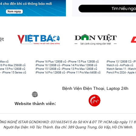
 Max cũ
iPhone 16 Plus 128GB cũ
-
iPhone 15 Plus 128GB cũ
iPhone 13 128GB Cũ
-
iP
16 Pro Max 256GB cũ
iPhone 16 128GB cũ
-
iPhone 14 Pro Max 128GB cũ
Watch cũ
-
AirPods cũ
one 15 Pro 128GB cũ
iPhone 15 128GB cũ
-
iPhone 13 Pro Max 128GB cũ
Watch Series 11
-
Watch
-
iPhone 15 Series cũ
iPhone 14 Pro 128GB cũ
-
iPhone 11 Pro Max 64GB cũ
Pencil Pro 2024
-
Apple 
Bệnh Viện Điện Thoại, Laptop 24h
Website thành viên:
G NGHỆ ISTAR GCNDKHKD: 0316635415 do Sở KH & ĐT TP. HCM cấp ngày 11 t
Người Đại Diện: Hồ Tác Thành. Địa chỉ: 389 Quang Trung, Gò Vấp, Hồ Chí Minh.