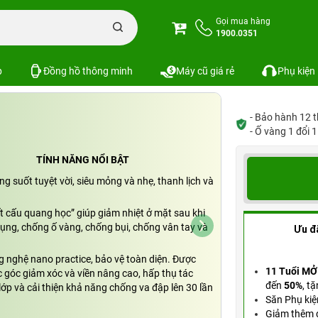
Ốp lưng iPhone 16 Plus Mipow Case trong suốt
Gọi mua hàng
1900.0351
 trong suốt
Xem cấu hình
SKU: PKS-8217
p
Đồng hồ thông minh
Máy cũ giá rẻ
Phụ kiện
- Bảo hành 12 t
- Ố vàng 1 đổi 
TÍNH NĂNG NỔI BẬT
ong suốt tuyệt vời, siêu mỏng và nhẹ, thanh lịch và
ết cấu quang học” giúp giảm nhiệt ở mặt sau khi
dụng, chống ố vàng, chống bụi, chống vân tay và
Ưu đ
g nghệ nano practice, bảo vệ toàn diện. Được
11 Tuổi MỞ
c góc giảm xóc và viền nâng cao, hấp thụ tác
đến
50%
,
tặ
ớp và cải thiện khả năng chống va đập lên 30 lần
Săn Phụ kiệ
Giảm thêm đ