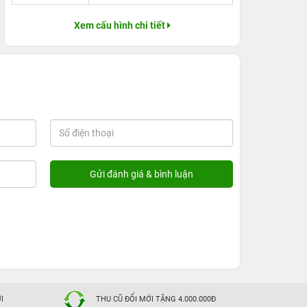
Xem cấu hình chi tiết
I
THU CŨ ĐỔI MỚI TẶNG 4.000.000Đ