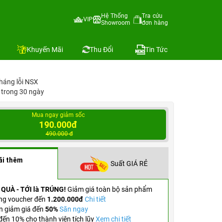
Hệ Thống
Tra cứu
VIP
Showroom
đơn hàng
Địa chỉ còn hàng
So sánh
Khuyến Mãi
Thu Đổi
Tin Tức
háng lỗi NSX
1 trong 30 ngày
Mua ngay giảm sốc
190.000đ
490.000 đ
ãi thêm
Suất GIÁ RẺ
 QUÀ - TỚI là TRÚNG!
Giảm giá toàn bộ sản phẩm
ng voucher đến
1.200.000đ
Chi tiết
n giảm giá đến
50%
Săn ngay
ến 10% cho thành viên tích lũy
Xem chi tiết