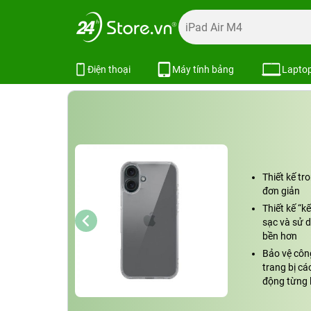
Trang chủ
Phụ kiện
Ốp lưng
Bao da ốp lưng iPhone
Ốp lưng iPhone 16 Plus Mipow Case
Điện thoại
Máy tính bảng
Lapto
Thiết kế tr
đơn giản
Thiết kế “k
sạc và sử 
bền hơn
Bảo vệ côn
trang bị cá
động từng l