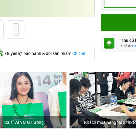
Thu cũ 
Chỉ từ
19
Quyền lợi bảo hành & đổi sản phẩm
Chi tiết
Ca sĩ Văn Mai Hương
Khách mua hàng tại 24hSto