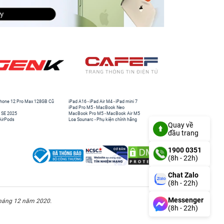
hone 12 Pro Max 128GB Cũ
iPad A16
-
iPad Air M4
-
iPad mini 7
iPad Pro M5
-
MacBook Neo
 SE 2025
MacBook Pro M5
-
MacBook Air M5
AirPods
Loa Sounarc
-
Phụ kiện chính hãng
Quay về
đầu trang
1900 0351
(8h - 22h)
Chat Zalo
(8h - 22h)
Messenger
háng 12 năm 2020.
(8h - 22h)