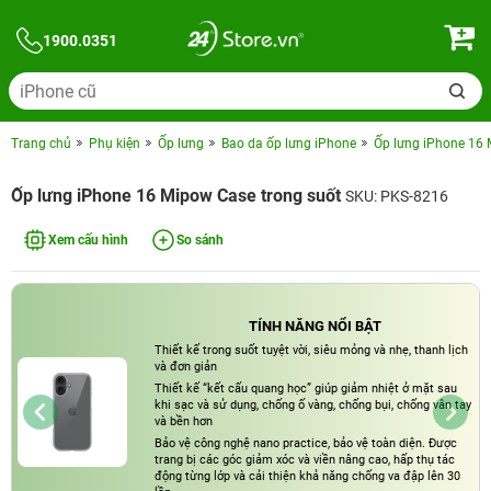
1900.0351
Trang chủ
Phụ kiện
Ốp lưng
Bao da ốp lưng iPhone
Ốp lưng iPhone 16 
Ốp lưng iPhone 16 Mipow Case trong suốt
SKU: PKS-8216
Xem cấu hình
So sánh
TÍNH NĂNG NỔI BẬT
Thiết kế trong suốt tuyệt vời, siêu mỏng và nhẹ, thanh lịch
và đơn giản
Thiết kế “kết cấu quang học” giúp giảm nhiệt ở mặt sau
khi sạc và sử dụng, chống ố vàng, chống bụi, chống vân tay
và bền hơn
Bảo vệ công nghệ nano practice, bảo vệ toàn diện. Được
trang bị các góc giảm xóc và viền nâng cao, hấp thụ tác
động từng lớp và cải thiện khả năng chống va đập lên 30