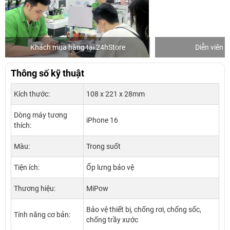
Khách mua hàng tại 24hStore
Diễn viên 
Thông số kỹ thuật
Kích thước:
108 x 221 x 28mm
Dòng máy tương
iPhone 16
thích:
Màu:
Trong suốt
Tiện ích:
Ốp lưng bảo vệ
Thương hiệu:
MiPow
Bảo vệ thiết bị, chống rơi, chống sốc,
Tính năng cơ bản:
chống trầy xước