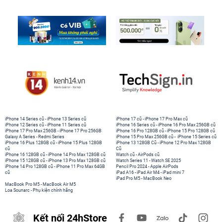
iPhone 14 Series cũ
-
iPhone 13 Series cũ
iPhone 17 cũ
-
iPhone 17 Pro Max cũ
iPhone 12 Series cũ
-
iPhone 11 Series cũ
iPhone 16 Series cũ
-
iPhone 16 Pro Max 256GB cũ
iPhone 17 Pro Max 256GB
-
iPhone 17 Pro 256GB
iPhone 16 Pro 128GB cũ
-
iPhone 15 Pro 128GB cũ
Galaxy A Series
-
Redmi Series
iPhone 15 Pro Max 256GB cũ
-
iPhone 15 Series cũ
iPhone 16 Plus 128GB cũ
-
iPhone 15 Plus 128GB
iPhone 13 128GB Cũ
-
iPhone 12 Pro Max 128GB
cũ
Cũ
iPhone 16 128GB cũ
-
iPhone 14 Pro Max 128GB cũ
Watch cũ
-
AirPods cũ
iPhone 15 128GB cũ
-
iPhone 13 Pro Max 128GB cũ
Watch Series 11
-
Watch SE 2025
iPhone 14 Pro 128GB cũ
-
iPhone 11 Pro Max 64GB
Pencil Pro 2024
-
Apple AirPods
cũ
iPad A16
-
iPad Air M4
-
iPad mini 7
iPad Pro M5
-
MacBook Neo
MacBook Pro M5
-
MacBook Air M5
Loa Sounarc
-
Phụ kiện chính hãng
Kết nối 24hStore