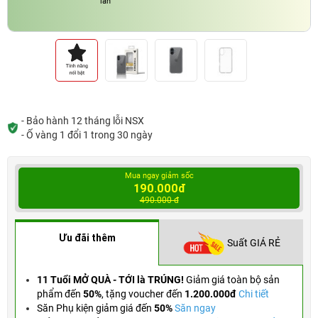
lần
- Bảo hành 12 tháng lỗi NSX
- Ố vàng 1 đổi 1 trong 30 ngày
Mua ngay giảm sốc
190.000đ
490.000 đ
Ưu đãi thêm
Suất GIÁ RẺ
11 Tuổi MỞ QUÀ - TỚI là TRÚNG!
Giảm giá toàn bộ sản
phẩm đến
50%
,
tặng voucher đến
1.200.000đ
Chi tiết
Săn Phụ kiện giảm giá đến
50%
Săn ngay