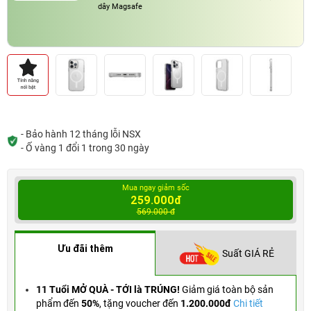
dây Magsafe
- Bảo hành 12 tháng lỗi NSX
- Ố vàng 1 đổi 1 trong 30 ngày
Mua ngay giảm sốc
259.000đ
569.000 đ
Ưu đãi thêm
Suất GIÁ RẺ
11 Tuổi MỞ QUÀ - TỚI là TRÚNG!
Giảm giá toàn bộ sản
phẩm đến
50%
,
tặng voucher đến
1.200.000đ
Chi tiết