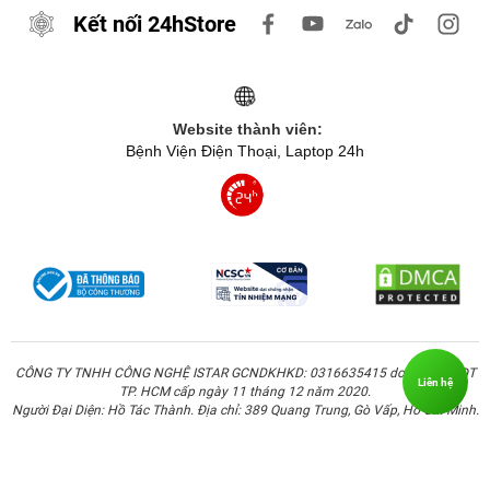
Kết nối 24hStore
Website thành viên:
Bệnh Viện Điện Thoại, Laptop 24h
CÔNG TY TNHH CÔNG NGHỆ ISTAR GCNDKHKD: 0316635415 do Sở KH & ĐT
Liên hệ
TP. HCM cấp ngày 11 tháng 12 năm 2020.
Người Đại Diện: Hồ Tác Thành. Địa chỉ: 389 Quang Trung, Gò Vấp, Hồ Chí Minh.