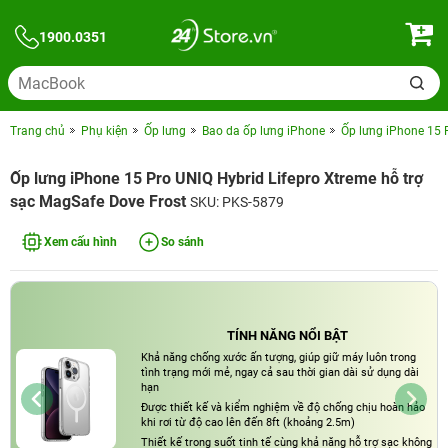
1900.0351
Trang chủ
Phụ kiện
Ốp lưng
Bao da ốp lưng iPhone
Ốp lưng iPhone 15 
Ốp lưng iPhone 15 Pro UNIQ Hybrid Lifepro Xtreme hỗ trợ
sạc MagSafe Dove Frost
SKU: PKS-5879
Xem cấu hình
So sánh
TÍNH NĂNG NỔI BẬT
Khả năng chống xước ấn tượng, giúp giữ máy luôn trong
tình trạng mới mẻ, ngay cả sau thời gian dài sử dụng dài
hạn
Được thiết kế và kiểm nghiệm về độ chống chịu hoàn hảo
khi rơi từ độ cao lên đến 8ft (khoảng 2.5m)
Thiết kế trong suốt tinh tế cùng khả năng hỗ trợ sạc không