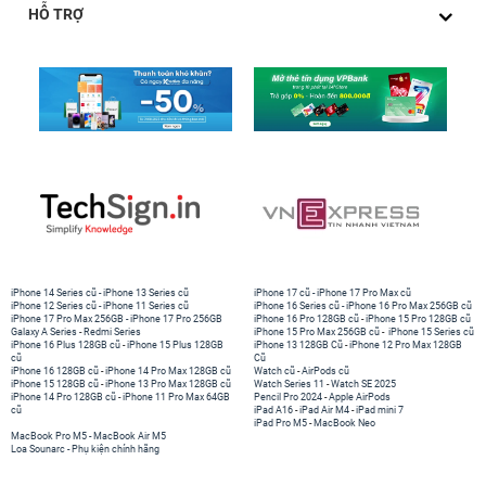
HỖ TRỢ
iPhone 14 Series cũ
-
iPhone 13 Series cũ
iPhone 17 cũ
-
iPhone 17 Pro Max cũ
iPhone 12 Series cũ
-
iPhone 11 Series cũ
iPhone 16 Series cũ
-
iPhone 16 Pro Max 256GB cũ
iPhone 17 Pro Max 256GB
-
iPhone 17 Pro 256GB
iPhone 16 Pro 128GB cũ
-
iPhone 15 Pro 128GB cũ
Galaxy A Series
-
Redmi Series
iPhone 15 Pro Max 256GB cũ
-
iPhone 15 Series cũ
iPhone 16 Plus 128GB cũ
-
iPhone 15 Plus 128GB
iPhone 13 128GB Cũ
-
iPhone 12 Pro Max 128GB
cũ
Cũ
iPhone 16 128GB cũ
-
iPhone 14 Pro Max 128GB cũ
Watch cũ
-
AirPods cũ
iPhone 15 128GB cũ
-
iPhone 13 Pro Max 128GB cũ
Watch Series 11
-
Watch SE 2025
iPhone 14 Pro 128GB cũ
-
iPhone 11 Pro Max 64GB
Pencil Pro 2024
-
Apple AirPods
cũ
iPad A16
-
iPad Air M4
-
iPad mini 7
iPad Pro M5
-
MacBook Neo
MacBook Pro M5
-
MacBook Air M5
Loa Sounarc
-
Phụ kiện chính hãng