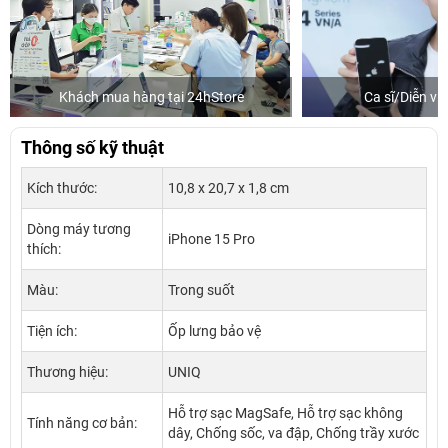
Khách mua hàng tại 24hStore
Ca sĩ/Diễn v
Thông số kỹ thuật
Kích thước:
10,8 x 20,7 x 1,8 cm
Dòng máy tương
iPhone 15 Pro
thích:
Màu:
Trong suốt
Tiện ích:
Ốp lưng bảo vệ
Thương hiệu:
UNIQ
Hỗ trợ sạc MagSafe, Hỗ trợ sạc không
Tính năng cơ bản:
dây, Chống sốc, va đập, Chống trầy xước