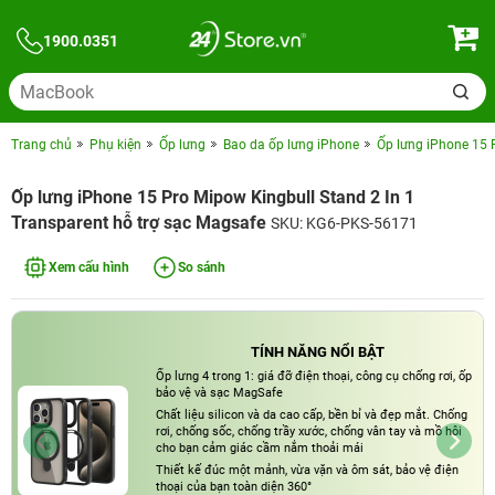
1900.0351
Trang chủ
Phụ kiện
Ốp lưng
Bao da ốp lưng iPhone
Ốp lưng iPhone 15 
Ốp lưng iPhone 15 Pro Mipow Kingbull Stand 2 In 1
Transparent hỗ trợ sạc Magsafe
SKU: KG6-PKS-56171
Xem cấu hình
So sánh
TÍNH NĂNG NỔI BẬT
Ốp lưng 4 trong 1: giá đỡ điện thoại, công cụ chống rơi, ốp
bảo vệ và sạc MagSafe
Chất liệu silicon và da cao cấp, bền bỉ và đẹp mắt. Chống
rơi, chống sốc, chống trầy xước, chống vân tay và mồ hôi
cho bạn cảm giác cầm nắm thoải mái
Thiết kế đúc một mảnh, vừa vặn và ôm sát, bảo vệ điện
thoại của bạn toàn diện 360°