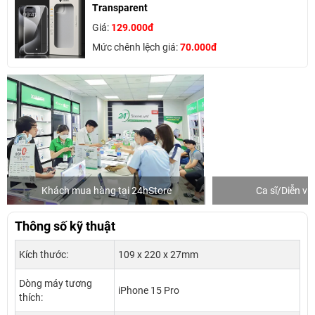
Transparent
Giá:
129.000đ
Mức chênh lệch giá:
70.000đ
Khách mua hàng tại 24hStore
Ca sĩ/Diễn v
Thông số kỹ thuật
Kích thước:
109 x 220 x 27mm
Dòng máy tương
iPhone 15 Pro
thích: