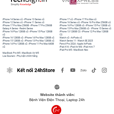
iPhone 14 Series cũ
-
iPhone 13 Series cũ
iPhone 17 cũ
-
iPhone 17 Pro Max cũ
iPhone 12 Series cũ
-
iPhone 11 Series cũ
iPhone 16 Series cũ
-
iPhone 16 Pro Max 256GB cũ
iPhone 17 Pro Max 256GB
-
iPhone 17 Pro 256GB
iPhone 16 Pro 128GB cũ
-
iPhone 15 Pro 128GB cũ
Galaxy A Series
-
Redmi Series
iPhone 15 Pro Max 256GB cũ
-
iPhone 15 Series cũ
iPhone 16 Plus 128GB cũ
-
iPhone 15 Plus 128GB
iPhone 13 128GB Cũ
-
iPhone 12 Pro Max 128GB
cũ
Cũ
iPhone 16 128GB cũ
-
iPhone 14 Pro Max 128GB cũ
Watch cũ
-
AirPods cũ
iPhone 15 128GB cũ
-
iPhone 13 Pro Max 128GB cũ
Watch Series 11
-
Watch SE 2025
iPhone 14 Pro 128GB cũ
-
iPhone 11 Pro Max 64GB
Pencil Pro 2024
-
Apple AirPods
cũ
iPad A16
-
iPad Air M4
-
iPad mini 7
iPad Pro M5
-
MacBook Neo
MacBook Pro M5
-
MacBook Air M5
Loa Sounarc
-
Phụ kiện chính hãng
Kết nối 24hStore
Website thành viên:
Bệnh Viện Điện Thoại, Laptop 24h