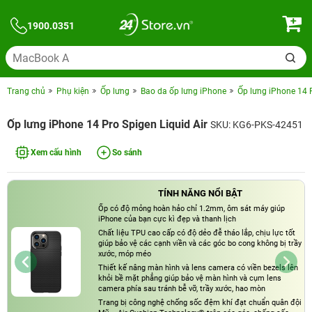
1900.0351
Trang chủ
Phụ kiện
Ốp lưng
Bao da ốp lưng iPhone
Ốp lưng iPhone 14 P
Ốp lưng iPhone 14 Pro Spigen Liquid Air
SKU: KG6-PKS-42451
Xem cấu hình
So sánh
TÍNH NĂNG NỔI BẬT
Ốp có độ mỏng hoàn hảo chỉ 1.2mm, ôm sát máy giúp
iPhone của bạn cực kì đẹp và thanh lịch
Chất liệu TPU cao cấp có độ dẻo đễ tháo lắp, chịu lực tốt
giúp bảo vệ các cạnh viền và các góc bo cong không bị trầy
xước, móp méo
Thiết kế nâng màn hình và lens camera có viền bezels lên
khỏi bề mặt phẳng giúp bảo vệ màn hình và cụm lens
camera phía sau tránh bễ vỡ, trầy xước, hao mòn
Trang bị công nghệ chống sốc đệm khí đạt chuẩn quân đội