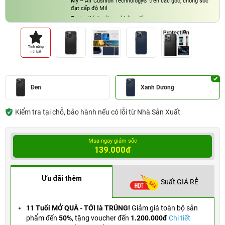
Mỹ – Air Cushion Technology® trên các góc, chống sốc
đạt cấp độ Mil
Tương thích với sạc không dây
Đen
Xanh Dương
Kiểm tra tại chỗ, bảo hành nếu có lỗi từ Nhà Sản Xuất
Mua ngay giảm sốc
139.000đ
Ưu đãi thêm
Suất GIÁ RẺ
11 Tuổi MỞ QUÀ - TỚI là TRÚNG!
Giảm giá toàn bộ sản
phẩm đến
50%
,
tặng voucher đến
1.200.000đ
Chi tiết