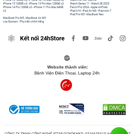
iPhone 16 128GB cũ
-
iPhone 14 Pro Max 128GB cũ
Watch cũ
-
AirPods cũ
iPhone 15 128GB cũ
-
iPhone 13 Pro Max 128GB cũ
Watch Series 11
-
Watch SE 2025
iPhone 14 Pro 128GB cũ
-
iPhone 11 Pro Max 64GB
Pencil Pro 2024
-
Apple AirPods
cũ
iPad A16
-
iPad Air M4
-
iPad mini 7
iPad Pro M5
-
MacBook Neo
MacBook Pro M5
-
MacBook Air M5
Loa Sounarc
-
Phụ kiện chính hãng
Kết nối 24hStore
Website thành viên:
Bệnh Viện Điện Thoại, Laptop 24h
CÔNG TY TNHH CÔNG NGHỆ ISTAR GCNDKHKD: 0316635415 do Sở KH & ĐT