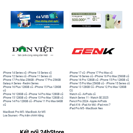
iPhone 14 Series cũ
-
iPhone 13 Series cũ
iPhone 17 cũ
-
iPhone 17 Pro Max cũ
iPhone 12 Series cũ
-
iPhone 11 Series cũ
iPhone 16 Series cũ
-
iPhone 16 Pro Max 256GB cũ
iPhone 17 Pro Max 256GB
-
iPhone 17 Pro 256GB
iPhone 16 Pro 128GB cũ
-
iPhone 15 Pro 128GB cũ
Galaxy A Series
-
Redmi Series
iPhone 15 Pro Max 256GB cũ
-
iPhone 15 Series cũ
iPhone 16 Plus 128GB cũ
-
iPhone 15 Plus 128GB
iPhone 13 128GB Cũ
-
iPhone 12 Pro Max 128GB
cũ
Cũ
iPhone 16 128GB cũ
-
iPhone 14 Pro Max 128GB cũ
Watch cũ
-
AirPods cũ
iPhone 15 128GB cũ
-
iPhone 13 Pro Max 128GB cũ
Watch Series 11
-
Watch SE 2025
iPhone 14 Pro 128GB cũ
-
iPhone 11 Pro Max 64GB
Pencil Pro 2024
-
Apple AirPods
cũ
iPad A16
-
iPad Air M4
-
iPad mini 7
iPad Pro M5
-
MacBook Neo
MacBook Pro M5
-
MacBook Air M5
Loa Sounarc
-
Phụ kiện chính hãng
Kết nối 24hStore