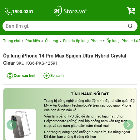
1900.0351
Trang chủ
Phụ kiện
Ốp lưng
Bao da ốp lưng iPhone
Ốp lưng iPhone 14 P
Ốp lưng iPhone 14 Pro Max Spigen Ultra Hybrid Crystal
Clear
SKU: KG6-PKS-42591
Xem cấu hình
So sánh
TÍNH NĂNG NỔI BẬT
Trang bị công nghệ chống sốc đệm khí đạt chuẩn quân đội
Mỹ – Air Cushion Technology® trên các góc giúp iPhone
của bạn được bảo vệ
Viền làm bằng TPU dẻo dễ dàng tháo lắp, mặt lưng
Polycarbonate (cứng) phủ lớp chống bám vân tay, trơn
trượt và tạo cảm giác cầm nắm thoải mái
Ốp trang bị công nghệ chống tia cực tím, tia hồng ngoại.
Để đảm bảo chống ố vàng tốt hơn