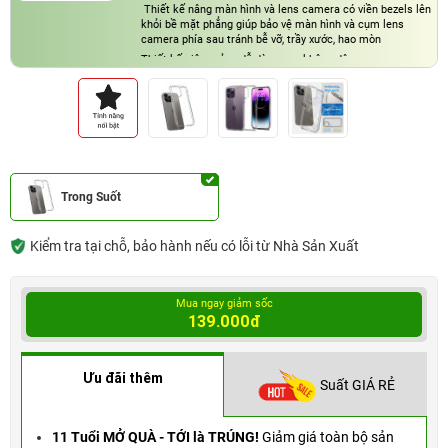
Thiết kế nâng màn hình và lens camera có viền bezels lên
khỏi bề mặt phẳng giúp bảo vệ màn hình và cụm lens
camera phía sau tránh bễ vỡ, trầy xước, hao mòn
Thiết kế siêu mỏng dễ dàng sạc không dây
Trong Suốt
Kiểm tra tại chỗ, bảo hành nếu có lỗi từ Nhà Sản Xuất
Mua ngay giảm sốc
139.000đ
Ưu đãi thêm
Suất GIÁ RẺ
11 Tuổi MỞ QUÀ - TỚI là TRÚNG!
Giảm giá toàn bộ sản